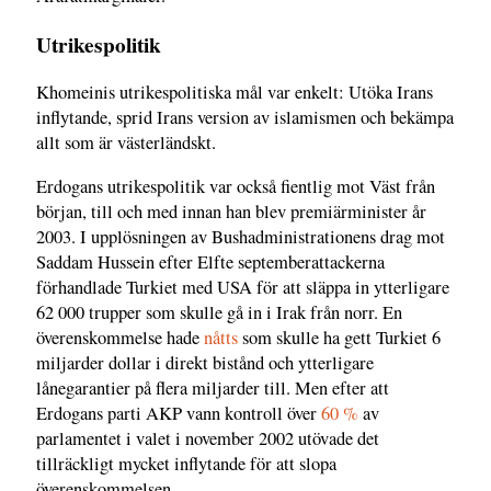
Utrikespolitik
Khomeinis utrikespolitiska mål var enkelt: Utöka Irans
inflytande, sprid Irans version av islamismen och bekämpa
allt som är västerländskt.
Erdogans utrikespolitik var också fientlig mot Väst från
början, till och med innan han blev premiärminister år
2003. I upplösningen av Bushadministrationens drag mot
Saddam Hussein efter Elfte septemberattackerna
förhandlade Turkiet med USA för att släppa in ytterligare
62 000 trupper som skulle gå in i Irak från norr. En
överenskommelse hade
nåtts
som skulle ha gett Turkiet 6
miljarder dollar i direkt bistånd och ytterligare
lånegarantier på flera miljarder till. Men efter att
Erdogans parti AKP vann kontroll över
60 %
av
parlamentet i valet i november 2002 utövade det
tillräckligt mycket inflytande för att slopa
överenskommelsen.