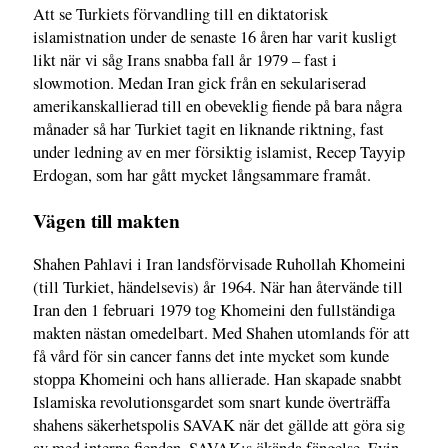
Att se Turkiets förvandling till en diktatorisk
islamistnation under de senaste 16 åren har varit kusligt
likt när vi såg Irans snabba fall år 1979 – fast i
slowmotion. Medan Iran gick från en sekulariserad
amerikanskallierad till en obeveklig fiende på bara några
månader så har Turkiet tagit en liknande riktning, fast
under ledning av en mer försiktig islamist, Recep Tayyip
Erdogan, som har gått mycket långsammare framåt.
Vägen till makten
Shahen Pahlavi i Iran landsförvisade Ruhollah Khomeini
(till Turkiet, händelsevis) år 1964. När han återvände till
Iran den 1 februari 1979 tog Khomeini den fullständiga
makten nästan omedelbart. Med Shahen utomlands för att
få vård för sin cancer fanns det inte mycket som kunde
stoppa Khomeini och hans allierade. Han skapade snabbt
Islamiska revolutionsgardet som snart kunde överträffa
shahens säkerhetspolis SAVAK när det gällde att göra sig
av med interna fienden. SAVAK:s ökända fängelse, Evin,