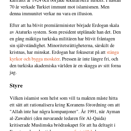
kalifatet år 1924 och började sekularisera Turkiet. I nästan
70 år verkade Turkiet immunt mot islamismen. Men
denna immunitet verkar nu vara en illusion.
Efter att ha blivit premiärminister började Erdogan skala
av Ataturks system. Som president utplånade han det. Den
en gång mäktiga turkiska militären har blivit fråntagen
sin självständighet. Minoritetsrättigheterna, särskilt de
kristnas, har minskat. Erdogan har fokuserat på att
stänga
kyrkor och bygga moskéer
. Pressen är inte längre fri, och
den turkiska akademiska världen är en skugga av sitt forna
jag.
Styre
Vilken islamist som helst som vill ta makten måste hitta
ett sätt att rationalisera kring Koranens förordning om att
"Allah inte har några kompanjoner". År 1991, när Ayman
al-Zawahiri (den nuvarande ledaren för Al-Qaida)
kritiserade Muslimska brödraskapet för att ha deltagit i