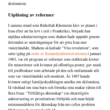
destination.
Utplåning av reformer
I samma stund som Ruhollah Khomeini klev av planet i
Iran efter att ha levt i exil i Frankrike), började han
utplåna sekulariseringen som shahen hade uppnått genom
årtionden av ansträngningar för att göra Iran mer
västerländskt. Shahens så kallade "Vita revolution", som
satte igång på
order av Kennedyadministrationen
i januari
1963, var ett program av reformer som etablerade kvoter
för minoriteter och kvinnor på offentliga poster, gav mark
till jordbrukare som arbetade på den och omfamnade allt
som var västerländskt och modernt. År 1967 kunde
kvinnor enligt familjeskyddslagen ansöka om skilsmässa,
få vårdnad om sina barn och förneka sina makar rätten till
flera fruar. "Tillfälliga äktenskap" (en shiareligiös
auktorisering av prostitution) förbjöds och man höjde
minimumåldern för äktenskap från nio (efter profeten