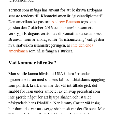
Termen som många har använt för att beskriva Erdogans
senaste tendens till Khomeinismen är "gisslandiplomati".
Den amerikanska pastorn
Andrew Brunson
togs som
gisslan den 7 oktober 2016 och har använts som ett
verktyg i Erdogans version av diplomati ända sedan dess.
Brunson, som är anklagad för "kristianisering" enligt den
nya, självsäkra islamistregeringen, är
inte den enda
amerikanen
som hålls fången i Turkiet.
Vad kommer härnäst?
Man skulle kunna hävda att USA i flera årtionden
ignorerade faran med shahens fall och shiaislams uppgång
som politisk kraft, men när det väl inträffade gick det
snabbt för Iran under ämbetet av en svag president som
inte gjorde något för att hjälpa shahen och istället
påskyndade hans frånfälle. När Jimmy Carter väl insåg
hur dumt det var att överge shahen så var det för sent. Men