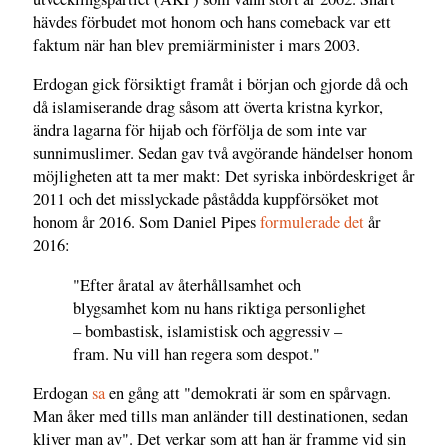
hävdes förbudet mot honom och hans comeback var ett
faktum när han blev premiärminister i mars 2003.
Erdogan gick försiktigt framåt i början och gjorde då och
då islamiserande drag såsom att överta kristna kyrkor,
ändra lagarna för hijab och förfölja de som inte var
sunnimuslimer. Sedan gav två avgörande händelser honom
möjligheten att ta mer makt: Det syriska inbördeskriget år
2011 och det misslyckade påstådda kuppförsöket mot
honom år 2016. Som Daniel Pipes
formulerade det
år
2016:
"Efter åratal av återhållsamhet och
blygsamhet kom nu hans riktiga personlighet
– bombastisk, islamistisk och aggressiv –
fram. Nu vill han regera som despot."
Erdogan
sa
en gång att "demokrati är som en spårvagn.
Man åker med tills man anländer till destinationen, sedan
kliver man av". Det verkar som att han är framme vid sin