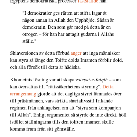
Egyptens demokratiska processer
fastställde
han:
"I demokratier ges rätten att stifta lagar åt
någon annan än Allah den Upphöjde. Sådan är
demokratin. Den som går med på detta är en
otrogen – för han har antagit gudarna i Allahs
ställe."
Shiaversionen av detta förbud
anger
att inga människor
kan styra så länge den Tolfte dolda Imamen förblir dold,
och alla försök till detta är hädiska.
valeyat-e-faiqih –
Khomeinis lösning var att skapa
som
kan översättas till "rättssäkerhetens styrning".
Detta
arrangemang
gjorde att det dagliga styret lämnades över
till prästmännen, vars strikta sharialivsstil frikände
regimen från anklagelsen om att "styra som kompanjon
till Allah". Enligt argumentet så styrde de inte direkt, höll
istället ställningarna tills den tolften imamen skulle
komma fram från sitt gömställe.