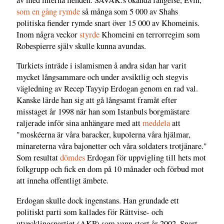
som en gång rymde
så många som 5 000 av Shahs
politiska fiender rymde snart över 15 000 av Khomeinis.
Inom några veckor
styrde
Khomeini en terrorregim som
Robespierre själv skulle kunna avundas.
Turkiets inträde i islamismen å andra sidan har varit
mycket långsammare och under avsiktlig och stegvis
vägledning av Recep Tayyip Erdogan genom en rad val.
Kanske lärde han sig att gå långsamt framåt efter
misstaget år 1998 när han som Istanbuls borgmästare
raljerade inför sina anhängare med att
meddela
att
"moskéerna är våra baracker, kupolerna våra hjälmar,
minareterna våra bajonetter och våra soldaters trotjänare."
Som resultat
dömdes
Erdogan för uppvigling till hets mot
folkgrupp och fick en dom på 10 månader och förbud mot
att inneha offentligt ämbete.
Erdogan skulle dock ingenstans. Han grundade ett
politiskt parti som kallades för Rättvise- och
utvecklingspartiet (AKP) som vann stort år 2002. Snart