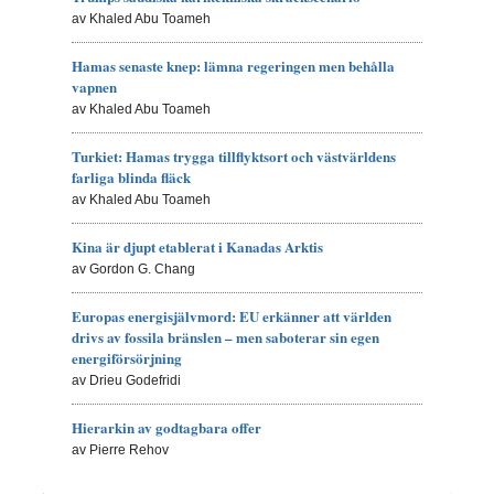
av Khaled Abu Toameh
Hamas senaste knep: lämna regeringen men behålla
vapnen
av Khaled Abu Toameh
Turkiet: Hamas trygga tillflyktsort och västvärldens
farliga blinda fläck
av Khaled Abu Toameh
Kina är djupt etablerat i Kanadas Arktis
av Gordon G. Chang
Europas energisjälvmord: EU erkänner att världen
drivs av fossila bränslen – men saboterar sin egen
energiförsörjning
av Drieu Godefridi
Hierarkin av godtagbara offer
av Pierre Rehov