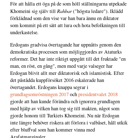
För att hålla ett öga på de som höll ställningarna utpekade
Rahbar
Khomeini sig själv till
("högsta ledare"). Iklädd
förklädnad som den vise var han bara ännu en diktator
som kommit på ett sätt att lura och hota befolkningen till
underkastelse.
Erdogans gradvisa övertagande har uppnåtts genom den
demokratiska processen som möjliggjordes av Ataturks
reformer. Det har inte riktigt uppgått till det fruktade "en
man, en röst, en gång", men med varje valseger har
Erdogan blivit allt mer diktatorisk och islamistisk. Efter
det påstådda kuppförsöket 2016 eskalerade han
övertagandet. Erdogans knappa segrar i
grundlagsomröstningen 2017
och
presidentvalet 2018
gjorde att han kunde förändra och ignorera grundlagen
med hjälp av vilken han tog sig till makten, något som
gjorde honom till Turkiets Khomeini. Nu när Erdogan
inte längre behöver riskera att förlora i valbåset, håll utkik
efter bluffval som han kommer vinna med
Arafatmarginaler.