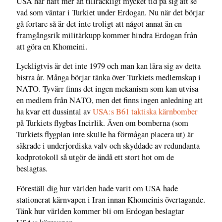
USA har haft mer än tillräckligt mycket tid på sig att se
vad som väntar i Turkiet under Erdogan. Nu när det börjar
gå fortare så är det inte troligt att något annat än en
framgångsrik militärkupp kommer hindra Erdogan från
att göra en Khomeini.
Lyckligtvis är det inte 1979 och man kan lära sig av detta
bistra år. Många börjar tänka över Turkiets medlemskap i
NATO. Tyvärr finns det ingen mekanism som kan utvisa
en medlem från NATO, men det finns ingen anledning att
ha kvar ett dussintal av
USA:s B61 taktiska kärnbomber
på Turkiets flygbas Incirlik. Även om bomberna (som
Turkiets flygplan inte skulle ha förmågan placera ut) är
säkrade i underjordiska valv och skyddade av redundanta
kodprotokoll så utgör de ändå ett stort hot om de
beslagtas.
Föreställ dig hur världen hade varit om USA hade
stationerat kärnvapen i Iran innan Khomeinis övertagande.
Tänk hur världen kommer bli om Erdogan beslagtar