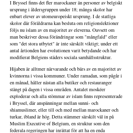
I Bryssel finns det fler marockaner än personer av belgiskt
ursprung i åldersgruppen under 18; många skolor har
enbart elever av utomeuropeiskt ursprung. I de statliga
skolor där föräldrarna kan besluta om religionslektioner
följs nu islam av en majoritet av eleverna. Oavsett om
man beskriver dessa förändringar som "mångfald" eller
som "det stora utbytet" är inte särskilt viktigt; under ett
antal årtionden har evolutionen varit betydande och har
modifierat Belgiens städers sociala samhällsstruktur.
Hijaben är alltmer närvarande och bärs av en majoritet av
kvinnorna i vissa kommuner. Under ramadan, som pågår i
en månad, håller nästan alla butiker och restauranger
stängt på dagen i vissa områden. Antalet moskéer
exploderar och alla stömmar av islam finns representerade
i Bryssel, där anspänningar mellan sunni- och
shiamuslimer, eller till och med mellan marockaner och
turkar, ibland är hög. Detta stämmer särskilt väl in på
Muslim Executive of Belgium, en struktur som den
federala regeringen har inrättat för att ha en enda