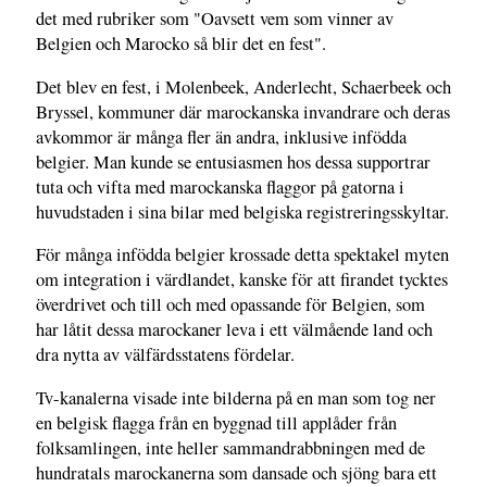
det med rubriker som "Oavsett vem som vinner av
Belgien och Marocko så blir det en fest".
Det blev en fest, i Molenbeek, Anderlecht, Schaerbeek och
Bryssel, kommuner där marockanska invandrare och deras
avkommor är många fler än andra, inklusive infödda
belgier. Man kunde se entusiasmen hos dessa supportrar
tuta och vifta med marockanska flaggor på gatorna i
huvudstaden i sina bilar med belgiska registreringsskyltar.
För många infödda belgier krossade detta spektakel myten
om integration i värdlandet, kanske för att firandet tycktes
överdrivet och till och med opassande för Belgien, som
har låtit dessa marockaner leva i ett välmående land och
dra nytta av välfärdsstatens fördelar.
Tv-kanalerna visade inte bilderna på en man som tog ner
en belgisk flagga från en byggnad till applåder från
folksamlingen, inte heller sammandrabbningen med de
hundratals marockanerna som dansade och sjöng bara ett