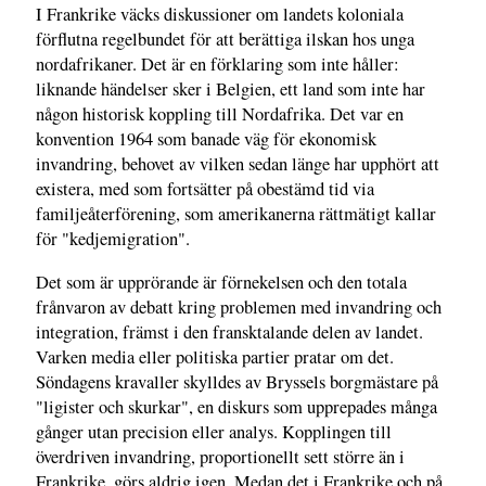
I Frankrike väcks diskussioner om landets koloniala
förflutna regelbundet för att berättiga ilskan hos unga
nordafrikaner. Det är en förklaring som inte håller:
liknande händelser sker i Belgien, ett land som inte har
någon historisk koppling till Nordafrika. Det var en
konvention 1964 som banade väg för ekonomisk
invandring, behovet av vilken sedan länge har upphört att
existera, med som fortsätter på obestämd tid via
familjeåterförening, som amerikanerna rättmätigt kallar
för "kedjemigration".
Det som är upprörande är förnekelsen och den totala
frånvaron av debatt kring problemen med invandring och
integration, främst i den fransktalande delen av landet.
Varken media eller politiska partier pratar om det.
Söndagens kravaller skylldes av Bryssels borgmästare på
"ligister och skurkar", en diskurs som upprepades många
gånger utan precision eller analys. Kopplingen till
överdriven invandring, proportionellt sett större än i
Frankrike, görs aldrig igen. Medan det i Frankrike och på