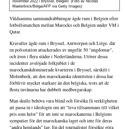
november 2022 i Bryssel, Belgien. (Foto av Nicolas
Maeterlinck/Belga/AFP via Getty Images)
Våldsamma sammandrabbningar ägde rum i Belgien efter
fotbollsmatchen mellan Marocko och Belgien under VM i
Qatar.
Kravaller ägde rum i Bryssel, Antwerpen och Liège, där
en polisstation attackerades av ungefär 50 "ungdomar",
och även i flera städer i Nederländerna. Utöver dessa
incidenter avslöjade folkjublet i de
marockanskdominerade kvarteren i Bryssel, särskilt i
Molenbeek, att den marockanska identiteten i dessa har
förblivit mycket starkare än den belgiska, trots att de
flesta invånarna har dubbelt medborgarskap.
Man skulle behöva vara blind och försöka få verkligheten
att passa in i ideologin om att "leva tillsammans till vilket
pris som helst" för att inte se marockanerna i Belgiens
sympatier för det marockanska laget och inte för deras
"andra hemlands" lag. En del journalister försökte göra