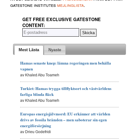
gatestone institutes
mejlinglista
.
GET FREE EXCLUSIVE GATESTONE
CONTENT:
Mest Lästa
Nyaste
Hamas senaste knep: lämna regeringen men behålla
vapnen
av Khaled Abu Toameh
Turkiet: Hamas trygga tillflyktsort och västvärldens
farliga blinda fläck
av Khaled Abu Toameh
Europas energisjälvmord: EU erkänner att världen
drivs av fossila bränslen – men saboterar sin egen
energiförsörjning
av Drieu Godefridi