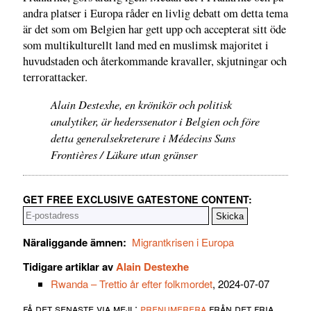
andra platser i Europa råder en livlig debatt om detta tema
är det som om Belgien har gett upp och accepterat sitt öde
som multikulturellt land med en muslimsk majoritet i
huvudstaden och återkommande kravaller, skjutningar och
terrorattacker.
Alain Destexhe, en krönikör och politisk
analytiker, är hederssenator i Belgien och före
detta generalsekreterare i Médecins Sans
Frontières / Läkare utan gränser
GET FREE EXCLUSIVE GATESTONE CONTENT:
Näraliggande ämnen:
Migrantkrisen i Europa
Tidigare artiklar av
Alain Destexhe
Rwanda – Trettio år efter folkmordet
, 2024-07-07
få det senaste via mejl:
prenumerera
från det fria