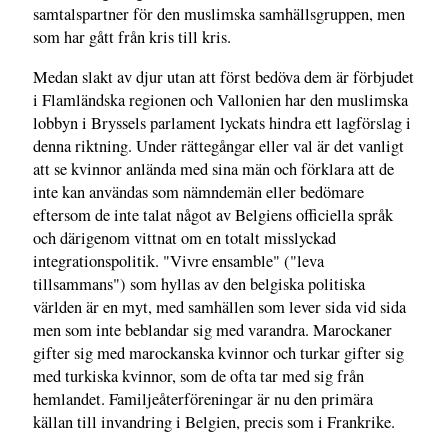
samtalspartner för den muslimska samhällsgruppen, men
som har gått från kris till kris.
Medan slakt av djur utan att först bedöva dem är förbjudet
i Flamländska regionen och Vallonien har den muslimska
lobbyn i Bryssels parlament lyckats hindra ett lagförslag i
denna riktning. Under rättegångar eller val är det vanligt
att se kvinnor anlända med sina män och förklara att de
inte kan användas som nämndemän eller bedömare
eftersom de inte talat något av Belgiens officiella språk
och därigenom vittnat om en totalt misslyckad
integrationspolitik. "Vivre ensamble" ("leva
tillsammans") som hyllas av den belgiska politiska
världen är en myt, med samhällen som lever sida vid sida
men som inte beblandar sig med varandra. Marockaner
gifter sig med marockanska kvinnor och turkar gifter sig
med turkiska kvinnor, som de ofta tar med sig från
hemlandet. Familjeåterföreningar är nu den primära
källan till invandring i Belgien, precis som i Frankrike.