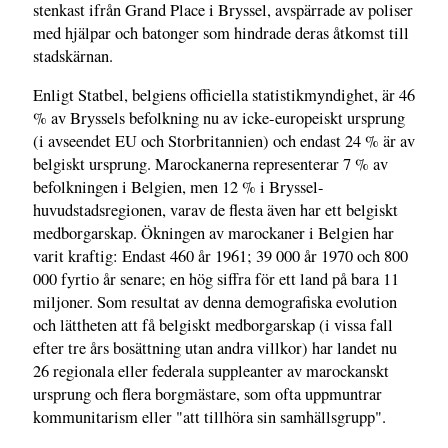
stenkast ifrån Grand Place i Bryssel, avspärrade av poliser
med hjälpar och batonger som hindrade deras åtkomst till
stadskärnan.
Enligt Statbel, belgiens officiella statistikmyndighet, är 46
% av Bryssels befolkning nu av icke-europeiskt ursprung
(i avseendet EU och Storbritannien) och endast 24 % är av
belgiskt ursprung. Marockanerna representerar 7 % av
befolkningen i Belgien, men 12 % i Bryssel-
huvudstadsregionen, varav de flesta även har ett belgiskt
medborgarskap. Ökningen av marockaner i Belgien har
varit kraftig: Endast 460 år 1961; 39 000 år 1970 och 800
000 fyrtio år senare; en hög siffra för ett land på bara 11
miljoner. Som resultat av denna demografiska evolution
och lättheten att få belgiskt medborgarskap (i vissa fall
efter tre års bosättning utan andra villkor) har landet nu
26 regionala eller federala suppleanter av marockanskt
ursprung och flera borgmästare, som ofta uppmuntrar
kommunitarism eller "att tillhöra sin samhällsgrupp".