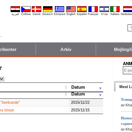
العربية
Čeština
Dansk
Deutsch
Ελληνικά
English
Español
Français
עברית
Italiano
Nederlan
ribenter
Arkiv
Mejlingli
ANM
r
Filtrera listan:
Datum
Mest L
Datum
Trumps
 "berikande"
2015/11/22
av Kh
ra börjat
2015/11/15
Hamas 
vapne
av Kh