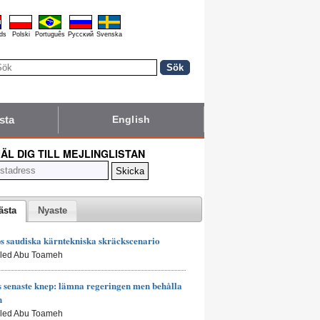
ds
Polski
Português
Pyccĸий
Svenska
sta
English
ÄL DIG TILL MEJLINGLISTAN
ästa
Nyaste
 saudiska kärntekniska skräckscenario
aled Abu Toameh
senaste knep: lämna regeringen men behålla
n
aled Abu Toameh