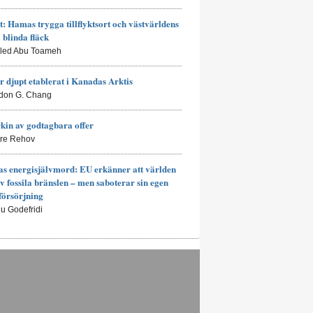
t: Hamas trygga tillflyktsort och västvärldens
a blinda fläck
aled Abu Toameh
r djupt etablerat i Kanadas Arktis
don G. Chang
kin av godtagbara offer
rre Rehov
s energisjälvmord: EU erkänner att världen
av fossila bränslen – men saboterar sin egen
försörjning
eu Godefridi