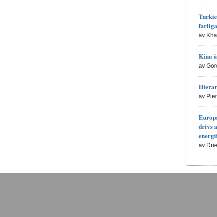
Turkie
farlig
av Kh
Kina ä
av Gor
Hierar
av Pie
Europa
drivs 
energi
av Dri