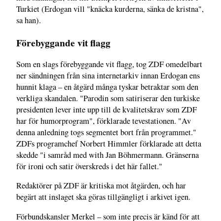
Turkiet (Erdogan vill "knäcka kurderna, sänka de kristna",
sa han).
Förebyggande vit flagg
Som en slags förebyggande vit flagg, tog ZDF omedelbart
ner sändningen från sina internetarkiv innan Erdogan ens
hunnit klaga – en åtgärd många tyskar betraktar som den
verkliga skandalen. "Parodin som satiriserar den turkiske
presidenten lever inte upp till de kvalitetskrav som ZDF
har för humorprogram", förklarade tevestationen. "Av
denna anledning togs segmentet bort från programmet."
ZDFs programchef Norbert Himmler förklarade att detta
skedde "i samråd med with Jan Böhmermann. Gränserna
för ironi och satir överskreds i det här fallet."
Redaktörer på ZDF är kritiska mot åtgärden, och har
begärt att inslaget ska göras tillgängligt i arkivet igen.
Förbundskansler Merkel – som inte precis är känd för att