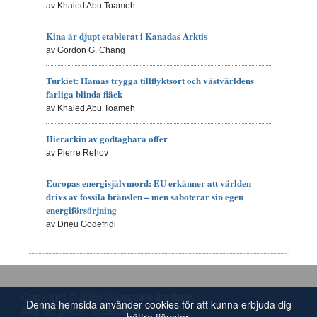
av Khaled Abu Toameh
Kina är djupt etablerat i Kanadas Arktis
av Gordon G. Chang
Turkiet: Hamas trygga tillflyktsort och västvärldens
farliga blinda fläck
av Khaled Abu Toameh
Hierarkin av godtagbara offer
av Pierre Rehov
Europas energisjälvmord: EU erkänner att världen
drivs av fossila bränslen – men saboterar sin egen
energiförsörjning
av Drieu Godefridi
Copyright © 2026 Gatestone Institute.
Denna hemsida använder cookies för att kunna erbjuda dig
Alla rättigheter förbehållna.