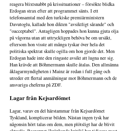
reagera blixtsnabbt på krissituationer – försökte blidka
Erdogan strax efter att programmet sänts. I ett
telefonsamtal med den turkiske premiärministern
Davutoglu, kallade hon dikten "avsiktligt sårande" och
"oacceptabel". Antagligen hoppades hon kunna gjuta olja
på vågorna utan att uttryckligen behöva be om ursäkt,
eftersom hon visste att många tyskar över hela det
politiska spektrat skulle ogilla om hon gjorde det. Men
Erdogan hade inte den ringaste avsikt att lugna ner sig.
Han krävde att Böhmermann skulle åtalas. Den allmänna
åklagarmyndigheten i Mainz är redan i full gång och
utreder ett flertal anmälningar mot Böhmermann och de
ansvariga cheferna på ZDF.
Lagar från Kejsardömet
Lagar, varav en del härstammar från Kejsardömet
Tyskland, komplicerar bilden. Nästan ingen tysk har
någonsin hört talas om dem, men plötsligt har de blivit
aktuella. Begreppet "kränkande kritik" har tidigare mest