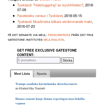
Tyskland: "Halshuggning" av tryckfriheten?
, 2018-
07-09
Facebooks censur i Tyskland
, 2018-05-15
Tyskland: Muslimska tolkars skrämmande makt
,
2016-07-23
få det senaste via mejl:
prenumerera
från det fria
gatestone institutes
mejlinglista
.
GET FREE EXCLUSIVE GATESTONE
CONTENT:
Mest Lästa
Nyaste
Trumps saudiska kärntekniska skräckscenario
av Khaled Abu Toameh
Hamas senaste knep: lämna regeringen men behålla
vapnen