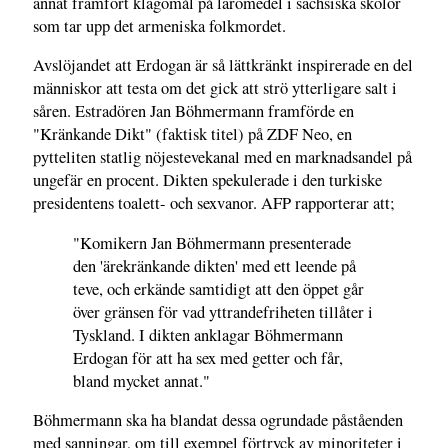
annat framfört klagomål på läromedel i sachsiska skolor
som tar upp det armeniska folkmordet.
Avslöjandet att Erdogan är så lättkränkt inspirerade en del
människor att testa om det gick att strö ytterligare salt i
såren. Estradören Jan Böhmermann framförde en
"Kränkande Dikt" (faktisk titel) på ZDF Neo, en
pytteliten statlig nöjestevekanal med en marknadsandel på
ungefär en procent. Dikten spekulerade i den turkiske
presidentens toalett- och sexvanor. AFP rapporterar att;
"Komikern Jan Böhmermann presenterade
den 'ärekränkande dikten' med ett leende på
teve, och erkände samtidigt att den öppet går
över gränsen för vad yttrandefriheten tillåter i
Tyskland. I dikten anklagar Böhmermann
Erdogan för att ha sex med getter och får,
bland mycket annat."
Böhmermann ska ha blandat dessa ogrundade påståenden
med sanningar, om till exempel förtryck av minoriteter i