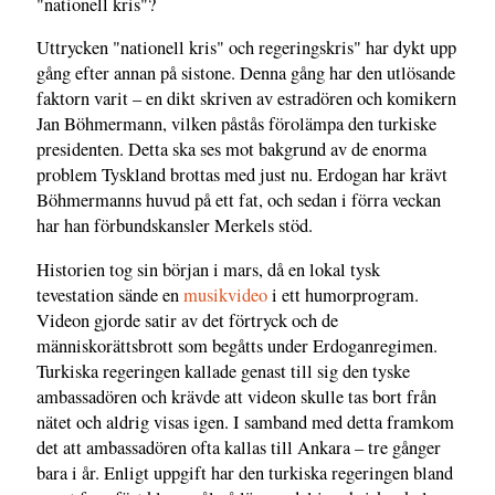
"nationell kris"?
Uttrycken "nationell kris" och regeringskris" har dykt upp
gång efter annan på sistone. Denna gång har den utlösande
faktorn varit – en dikt skriven av estradören och komikern
Jan Böhmermann, vilken påstås förolämpa den turkiske
presidenten. Detta ska ses mot bakgrund av de enorma
problem Tyskland brottas med just nu. Erdogan har krävt
Böhmermanns huvud på ett fat, och sedan i förra veckan
har han förbundskansler Merkels stöd.
Historien tog sin början i mars, då en lokal tysk
tevestation sände en
musikvideo
i ett humorprogram.
Videon gjorde satir av det förtryck och de
människorättsbrott som begåtts under Erdoganregimen.
Turkiska regeringen kallade genast till sig den tyske
ambassadören och krävde att videon skulle tas bort från
nätet och aldrig visas igen. I samband med detta framkom
det att ambassadören ofta kallas till Ankara – tre gånger
bara i år. Enligt uppgift har den turkiska regeringen bland