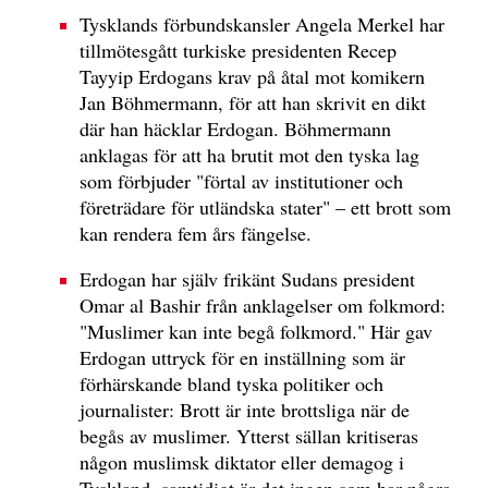
Tysklands förbundskansler Angela Merkel har
tillmötesgått turkiske presidenten Recep
Tayyip Erdogans krav på åtal mot komikern
Jan Böhmermann, för att han skrivit en dikt
där han häcklar Erdogan. Böhmermann
anklagas för att ha brutit mot den tyska lag
som förbjuder "förtal av institutioner och
företrädare för utländska stater" – ett brott som
kan rendera fem års fängelse.
Erdogan har själv frikänt Sudans president
Omar al Bashir från anklagelser om folkmord:
"Muslimer kan inte begå folkmord." Här gav
Erdogan uttryck för en inställning som är
förhärskande bland tyska politiker och
journalister: Brott är inte brottsliga när de
begås av muslimer. Ytterst sällan kritiseras
någon muslimsk diktator eller demagog i
Tyskland, samtidigt är det ingen som har några