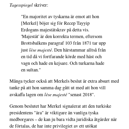
Tagesspiegel
skriver:
"En majoritet av tyskarna är emot att hon
[Merkel] böjer sig för Recep Tayyip
Erdogans majestätskrav på detta vis.
'Majestät' är den korrekta termen, eftersom
Brottsbalkens paragraf 103 från 1871 tar upp
lèse majesté
just
. Den härstammar alltså från
en tid då vi fortfarande körde med häst och
vagn och hade en kejsare. Och turkarna hade
en sultan."
Många tycker också att Merkels beslut är extra absurt med
tanke på att hon samma dag gått ut med att hon vill
lèse majesté
avskaffa lagen om
"senast 2018".
Genom beslutet har Merkel signalerat att den turkiske
presidentens "ära" är viktigare än vanliga tyska
medborgares – de kan ju bara vidta juridiska åtgärder när
de förtalas, de har inte privilegiet av ett utökat