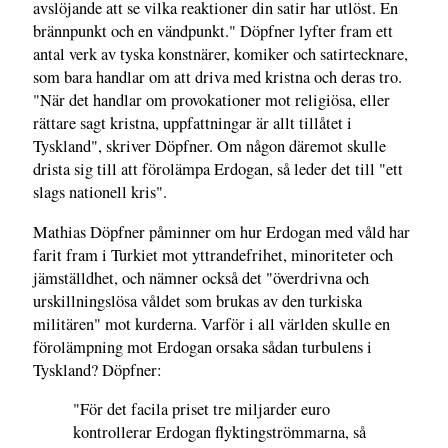
avslöjande att se vilka reaktioner din satir har utlöst. En
brännpunkt och en vändpunkt." Döpfner lyfter fram ett
antal verk av tyska konstnärer, komiker och satirtecknare,
som bara handlar om att driva med kristna och deras tro.
"När det handlar om provokationer mot religiösa, eller
rättare sagt kristna, uppfattningar är allt tillåtet i
Tyskland", skriver Döpfner. Om någon däremot skulle
drista sig till att förolämpa Erdogan, så leder det till "ett
slags nationell kris".
Mathias Döpfner påminner om hur Erdogan med våld har
farit fram i Turkiet mot yttrandefrihet, minoriteter och
jämställdhet, och nämner också det "överdrivna och
urskillningslösa våldet som brukas av den turkiska
militären" mot kurderna. Varför i all världen skulle en
förolämpning mot Erdogan orsaka sådan turbulens i
Tyskland? Döpfner:
"För det facila priset tre miljarder euro
kontrollerar Erdogan flyktingströmmarna, så