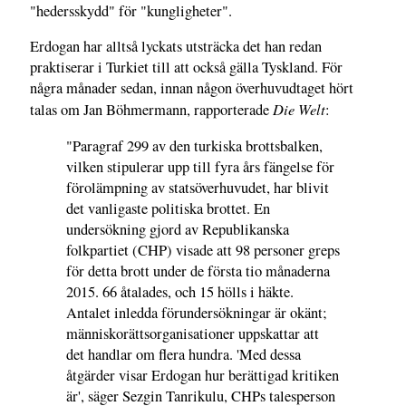
"hedersskydd" för "kungligheter".
Erdogan har alltså lyckats utsträcka det han redan
praktiserar i Turkiet till att också gälla Tyskland. För
några månader sedan, innan någon överhuvudtaget hört
Die Welt
talas om Jan Böhmermann, rapporterade
:
"Paragraf 299 av den turkiska brottsbalken,
vilken stipulerar upp till fyra års fängelse för
förolämpning av statsöverhuvudet, har blivit
det vanligaste politiska brottet. En
undersökning gjord av Republikanska
folkpartiet (CHP) visade att 98 personer greps
för detta brott under de första tio månaderna
2015. 66 åtalades, och 15 hölls i häkte.
Antalet inledda förundersökningar är okänt;
människorättsorganisationer uppskattar att
det handlar om flera hundra. 'Med dessa
åtgärder visar Erdogan hur berättigad kritiken
är', säger Sezgin Tanrikulu, CHPs talesperson