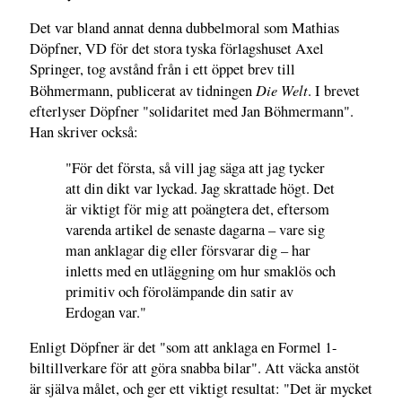
Det var bland annat denna dubbelmoral som Mathias
Döpfner, VD för det stora tyska förlagshuset Axel
Springer, tog avstånd från i ett öppet brev till
Die Welt
Böhmermann, publicerat av tidningen
. I brevet
efterlyser Döpfner "solidaritet med Jan Böhmermann".
Han skriver också:
"För det första, så vill jag säga att jag tycker
att din dikt var lyckad. Jag skrattade högt. Det
är viktigt för mig att poängtera det, eftersom
varenda artikel de senaste dagarna – vare sig
man anklagar dig eller försvarar dig – har
inletts med en utläggning om hur smaklös och
primitiv och förolämpande din satir av
Erdogan var."
Enligt Döpfner är det "som att anklaga en Formel 1-
biltillverkare för att göra snabba bilar". Att väcka anstöt
är själva målet, och ger ett viktigt resultat: "Det är mycket