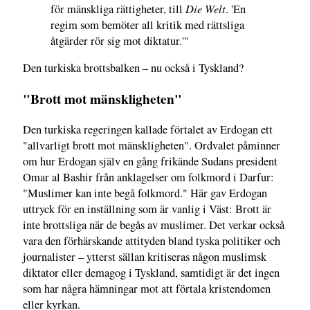
Die Welt
för mänskliga rättigheter, till
. 'En
regim som bemöter all kritik med rättsliga
åtgärder rör sig mot diktatur.'"
Den turkiska brottsbalken – nu också i Tyskland?
"Brott mot mänskligheten"
Den turkiska regeringen kallade förtalet av Erdogan ett
"allvarligt brott mot mänskligheten". Ordvalet påminner
om hur Erdogan själv en gång frikände Sudans president
Omar al Bashir från anklagelser om folkmord i Darfur:
"Muslimer kan inte begå folkmord." Här gav Erdogan
uttryck för en inställning som är vanlig i Väst: Brott är
inte brottsliga när de begås av muslimer. Det verkar också
vara den förhärskande attityden bland tyska politiker och
journalister – ytterst sällan kritiseras någon muslimsk
diktator eller demagog i Tyskland, samtidigt är det ingen
som har några hämningar mot att förtala kristendomen
eller kyrkan.