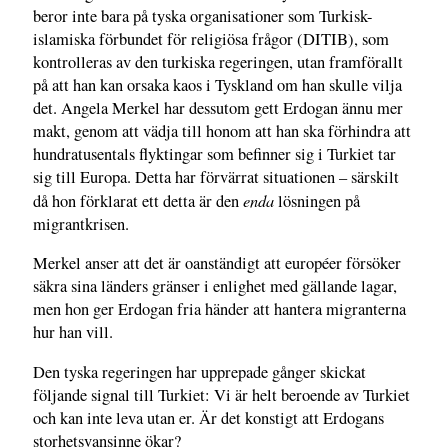
beror inte bara på tyska organisationer som Turkisk-
islamiska förbundet för religiösa frågor (DITIB), som
kontrolleras av den turkiska regeringen, utan framförallt
på att han kan orsaka kaos i Tyskland om han skulle vilja
det. Angela Merkel har dessutom gett Erdogan ännu mer
makt, genom att vädja till honom att han ska förhindra att
hundratusentals flyktingar som befinner sig i Turkiet tar
sig till Europa. Detta har förvärrat situationen – särskilt
enda
då hon förklarat ett detta är den
lösningen på
migrantkrisen.
Merkel anser att det är oanständigt att européer försöker
säkra sina länders gränser i enlighet med gällande lagar,
men hon ger Erdogan fria händer att hantera migranterna
hur han vill.
Den tyska regeringen har upprepade gånger skickat
följande signal till Turkiet: Vi är helt beroende av Turkiet
och kan inte leva utan er. Är det konstigt att Erdogans
storhetsvansinne ökar?