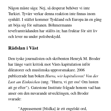
Någon måste säga: Nej, så desperat behöver vi inte
Turkiet. Tyvärr verkar denna reaktion inte finnas inom
synhåll. I stället kommer Tyskland och Europa än en gång
att böja sig för sultanen. Böhmermanns
teveframträdanden har ställts in; han fruktar för sitt liv
och lever nu under polisbeskydd.
Rädslan i Väst
Den tyske journalisten och skribenten Henryk M. Broder
har länge varit kritisk mot Västs kapitulation inför
diktatorer och muslimska upprorsmakare. 2006
Hurra, wir kapitulieren! Von der
publicerade han boken
Lust am Einknicken
(ung. "Hurra, vi ger oss! Om lusten
att ge efter"). Gatestone Institute frågade honom vad han
anser om den nuvarande utvecklingen, och Broder
svarade:
"Appeasement [blidka] är ett engelskt ord,