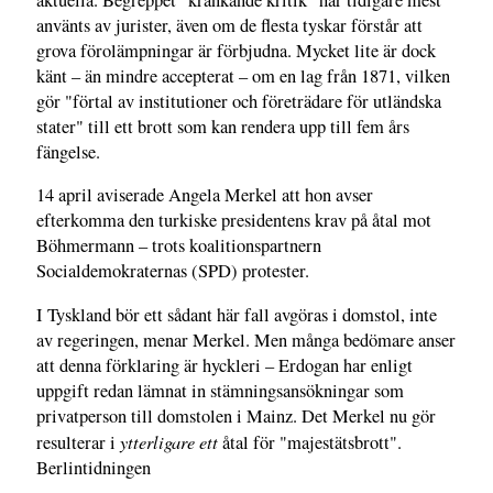
använts av jurister, även om de flesta tyskar förstår att
grova förolämpningar är förbjudna. Mycket lite är dock
känt – än mindre accepterat – om en lag från 1871, vilken
gör "förtal av institutioner och företrädare för utländska
stater" till ett brott som kan rendera upp till fem års
fängelse.
14 april aviserade Angela Merkel att hon avser
efterkomma den turkiske presidentens krav på åtal mot
Böhmermann – trots koalitionspartnern
Socialdemokraternas (SPD) protester.
I Tyskland bör ett sådant här fall avgöras i domstol, inte
av regeringen, menar Merkel. Men många bedömare anser
att denna förklaring är hyckleri – Erdogan har enligt
uppgift redan lämnat in stämningsansökningar som
privatperson till domstolen i Mainz. Det Merkel nu gör
ytterligare ett
resulterar i
åtal för "majestätsbrott".
Berlintidningen