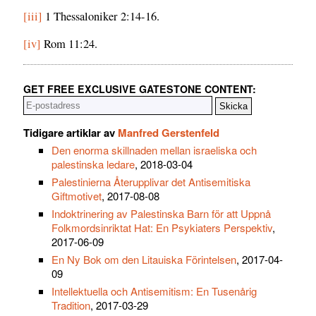
[iii]
1 Thessaloniker 2:14-16.
[iv]
Rom 11:24.
GET FREE EXCLUSIVE GATESTONE CONTENT:
Tidigare artiklar av
Manfred Gerstenfeld
Den enorma skillnaden mellan israeliska och
palestinska ledare
, 2018-03-04
Palestinierna Återupplivar det Antisemitiska
Giftmotivet
, 2017-08-08
Indoktrinering av Palestinska Barn för att Uppnå
Folkmordsinriktat Hat: En Psykiaters Perspektiv
,
2017-06-09
En Ny Bok om den Litauiska Förintelsen
, 2017-04-
09
Intellektuella och Antisemitism: En Tusenårig
Tradition
, 2017-03-29