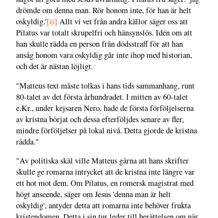
drömde om denna man. Rör honom inte, för han är helt
oskyldig.'
[ii]
Allt vi vet från andra källor säger oss att
Pilatus var totalt skrupelfri och hänsynslös. Idén om att
han skulle rädda en person från dödsstraff för att han
ansåg honom vara oskyldig går inte ihop med historian,
och det är nästan löjligt.
"Matteus text måste tolkas i hans tids sammanhang, runt
80-talet av det första århundradet. I mitten av 60-talet
e.Kr., under kejsaren Nero, hade de första förföljelserna
av kristna börjat och dessa efterföljdes senare av fler,
mindre förföljelser på lokal nivå. Detta gjorde de kristna
rädda."
"Av politiska skäl ville Matteus gärna att hans skrifter
skulle ge romarna intrycket att de kristna inte längre var
ett hot mot dem. Om Pilatus, en romersk magistrat med
högt anseende, säger om Jesus 'denna man är helt
oskyldig', antyder detta att romarna inte behöver frukta
kristendomen. Detta i sin tur leder till berättelsen om när