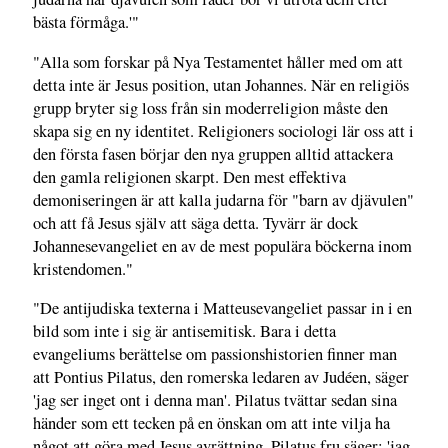
bästa förmåga.'"
"Alla som forskar på Nya Testamentet håller med om att
detta inte är Jesus position, utan Johannes. När en religiös
grupp bryter sig loss från sin moderreligion måste den
skapa sig en ny identitet. Religioners sociologi lär oss att i
den första fasen börjar den nya gruppen alltid attackera
den gamla religionen skarpt. Den mest effektiva
demoniseringen är att kalla judarna för "barn av djävulen"
och att få Jesus själv att säga detta. Tyvärr är dock
Johannesevangeliet en av de mest populära böckerna inom
kristendomen."
"De antijudiska texterna i Matteusevangeliet passar in i en
bild som inte i sig är antisemitisk. Bara i detta
evangeliums berättelse om passionshistorien finner man
att Pontius Pilatus, den romerska ledaren av Judéen, säger
'jag ser inget ont i denna man'. Pilatus tvättar sedan sina
händer som ett tecken på en önskan om att inte vilja ha
något att göra med Jesus avrättning. Pilatus fru säger: 'jag