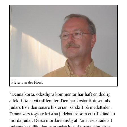
Pieter van der Horst
"Denna korta, ödesdigra kommentar har haft en dödlig
effekt i över två millennier. Den har kostat tiotusentals
judars liv i den senare historian, särskilt på medeltiden.
Denna vers togs av kristna judehatare som ett tillstånd att
mörda judar. Dessa mördare ansåg att 'om Jesus sade att
judarna har djävulen som fader bör vi utrota dem efter