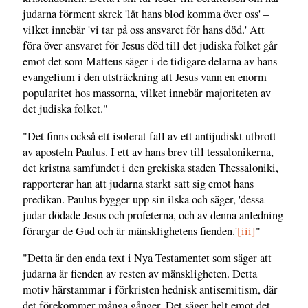
judarna förment skrek 'låt hans blod komma över oss' –
vilket innebär 'vi tar på oss ansvaret för hans död.' Att
föra över ansvaret för Jesus död till det judiska folket går
emot det som Matteus säger i de tidigare delarna av hans
evangelium i den utsträckning att Jesus vann en enorm
popularitet hos massorna, vilket innebär majoriteten av
det judiska folket."
"Det finns också ett isolerat fall av ett antijudiskt utbrott
av aposteln Paulus. I ett av hans brev till tessalonikerna,
det kristna samfundet i den grekiska staden Thessaloniki,
rapporterar han att judarna starkt satt sig emot hans
predikan. Paulus bygger upp sin ilska och säger, 'dessa
judar dödade Jesus och profeterna, och av denna anledning
förargar de Gud och är mänsklighetens fienden.'
[iii]
"
"Detta är den enda text i Nya Testamentet som säger att
judarna är fienden av resten av mänskligheten. Detta
motiv härstammar i förkristen hednisk antisemitism, där
det förekommer många gånger. Det säger helt emot det