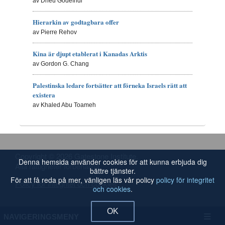
av Drieu Godefridi
Hierarkin av godtagbara offer
av Pierre Rehov
Kina är djupt etablerat i Kanadas Arktis
av Gordon G. Chang
Palestinska ledare fortsätter att förneka Israels rätt att
existera
av Khaled Abu Toameh
Copyright © 2026 Gatestone Institute.
Denna hemsida använder cookies för att kunna erbjuda dig
Alla rättigheter förbehållna.
bättre tjänster.
För att få reda på mer, vänligen läs vår policy
policy för integritet
Policy för integritet och cookies
och cookies
.
OK
NAVIGERINGSMENY