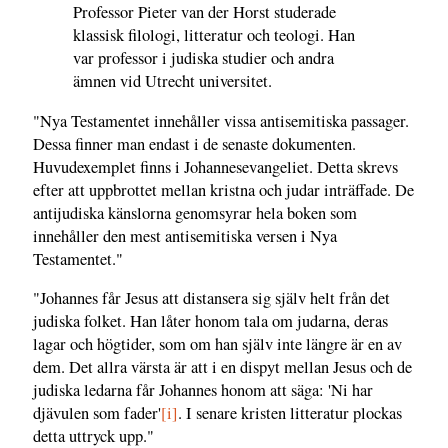
Professor Pieter van der Horst studerade
klassisk filologi, litteratur och teologi. Han
var professor i judiska studier och andra
ämnen vid Utrecht universitet.
"Nya Testamentet innehåller vissa antisemitiska passager.
Dessa finner man endast i de senaste dokumenten.
Huvudexemplet finns i Johannesevangeliet. Detta skrevs
efter att uppbrottet mellan kristna och judar inträffade. De
antijudiska känslorna genomsyrar hela boken som
innehåller den mest antisemitiska versen i Nya
Testamentet."
"Johannes får Jesus att distansera sig själv helt från det
judiska folket. Han låter honom tala om judarna, deras
lagar och högtider, som om han själv inte längre är en av
dem. Det allra värsta är att i en dispyt mellan Jesus och de
judiska ledarna får Johannes honom att säga: 'Ni har
djävulen som fader'
[i]
. I senare kristen litteratur plockas
detta uttryck upp."