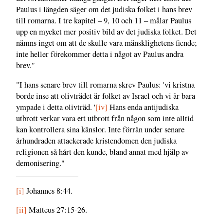
Paulus i längden säger om det judiska folket i hans brev
till romarna. I tre kapitel – 9, 10 och 11 – målar Paulus
upp en mycket mer positiv bild av det judiska folket. Det
nämns inget om att de skulle vara mänsklighetens fiende;
inte heller förekommer detta i något av Paulus andra
brev."
"I hans senare brev till romarna skrev Paulus: 'vi kristna
borde inse att olivträdet är folket av Israel och vi är bara
ympade i detta olivträd. '
[iv]
Hans enda antijudiska
utbrott verkar vara ett utbrott från någon som inte alltid
kan kontrollera sina känslor. Inte förrän under senare
århundraden attackerade kristendomen den judiska
religionen så hårt den kunde, bland annat med hjälp av
demonisering."
[i]
Johannes 8:44.
[ii]
Matteus 27:15-26.