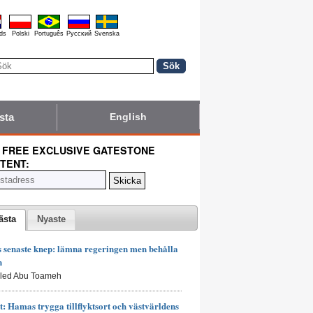
ds
Polski
Português
Pyccĸий
Svenska
sta
English
 FREE EXCLUSIVE GATESTONE
TENT:
ästa
Nyaste
senaste knep: lämna regeringen men behålla
n
aled Abu Toameh
t: Hamas trygga tillflyktsort och västvärldens