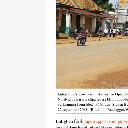
Enligt Lindy Lowry som skriver för Open Do
Nord-Kivu har kyrkliga ledare blivit dödade
verksamma i området." På bilden: Staden Beni
22 september 2018. (Bildkälla: Razdagge
Enligt en färsk
lägesrapport som public
av världens befolkning lider av någon 