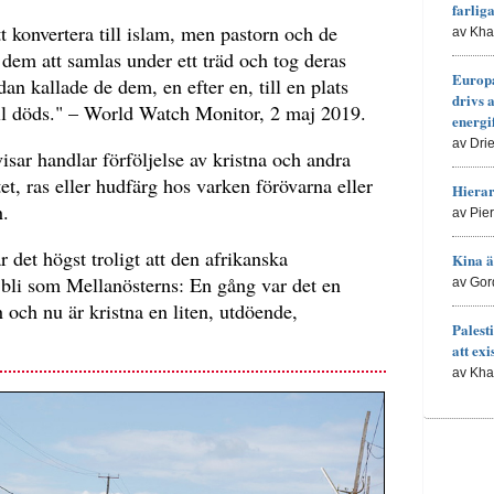
farlig
t konvertera till islam, men pastorn och de
av Kh
dem att samlas under ett träd och tog deras
Europa
an kallade de dem, en efter en, till en plats
drivs 
ll döds." – World Watch Monitor, 2 maj 2019.
energi
av Dri
isar handlar förföljelse av kristna och andra
et, ras eller hudfärg hos varken förövarna eller
Hierar
n.
av Pie
 det högst troligt att den afrikanska
Kina ä
bli som Mellanösterns: En gång var det en
av Gor
och nu är kristna en liten, utdöende,
Palesti
att exi
av Kh