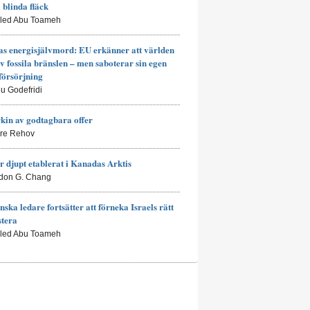
a blinda fläck
aled Abu Toameh
s energisjälvmord: EU erkänner att världen
av fossila bränslen – men saboterar sin egen
försörjning
eu Godefridi
kin av godtagbara offer
rre Rehov
r djupt etablerat i Kanadas Arktis
don G. Chang
nska ledare fortsätter att förneka Israels rätt
stera
aled Abu Toameh