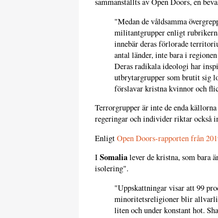
sammanställts av Open Doors, en bevak
"Medan de våldsamma övergreppe
militantgrupper enligt rubrikern
innebär deras förlorade territoriu
antal länder, inte bara i regione
Deras radikala ideologi har inspire
utbrytargrupper som brutit sig 
förslavar kristna kvinnor och fli
Terrorgrupper är inte de enda källorna
regeringar och individer riktar också in
Enligt
Open Doors-rapporten från 201
Somalia
I
lever de kristna, som bara är
isolering".
"Uppskattningar visar att 99 pro
minoritetsreligioner blir allvar
liten och under konstant hot. Sha