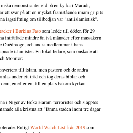
imska demonstranter eld på en kyrka i Maradi,
var ett svar på att en mycket framstående imam gripits
gna lagstiftning om tillbedjan var "antiislamistisk".
ttacker i Burkina Faso
som ledde till döden för 29
stna inträffade mindre än två månader efter massakern
erre Ouédraogo, och andra medlemmar i hans
äpnade islamister. En lokal ledare, som önskade att
ch Monitor:
onvertera till islam, men pastorn och de andra
mlas under ett träd och tog deras biblar och
 dem, en efter en, till en plats bakom kyrkan
nna i Niger av Boko Haram-terrorister och släpptes
anade alla kristna att "lämna staden inom tre dagar
solerade. Enligt
World Watch List från 2019
som