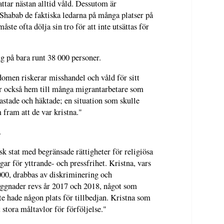
attar nästan alltid våld. Dessutom är
Shabab de faktiska ledarna på många platser på
ste ofta dölja sin tro för att inte utsättas för
ng på bara runt 38 000 personer.
domen riskerar misshandel och våld för sitt
 är också hem till många migrantarbetare som
ntastade och häktade; en situation som skulle
fram att de var kristna."
.
sk stat med begränsade rättigheter för religiösa
ar för yttrande- och pressfrihet. Kristna, vars
000, drabbas av diskriminering och
byggnader revs år 2017 och 2018, något som
inte hade någon plats för tillbedjan. Kristna som
 stora måltavlor för förföljelse."