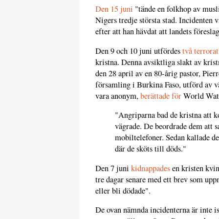
Den 15 juni
"tände en folkhop av musl
Nigers tredje största stad. Incidenten 
efter att han hävdat att landets föresla
Den 9 och 10 juni utfördes
två terrora
kristna. Denna avsiktliga slakt av kri
den 28 april av en 80-årig pastor, Pi
församling i Burkina Faso, utförd av v
vara anonym,
berättade för
World Wat
"Angriparna bad de kristna att k
vägrade. De beordrade dem att sa
mobiltelefoner. Sedan kallade de
där de sköts till döds."
Den 7 juni
kidnappades
en kristen kvi
tre dagar senare med ett brev som uppm
eller bli dödade".
De ovan nämnda incidenterna är inte i