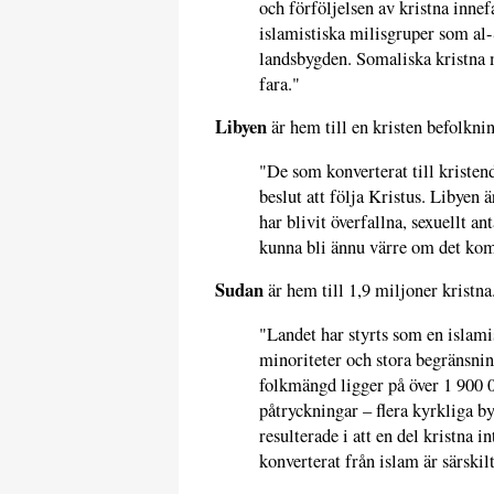
och förföljelsen av kristna innef
islamistiska milisgruper som al-
landsbygden. Somaliska kristna må
fara."
Libyen
är hem till en kristen befolkni
"De som konverterat till kristen
beslut att följa Kristus. Libyen
har blivit överfallna, sexuellt a
kunna bli ännu värre om det kom 
Sudan
är hem till 1,9 miljoner kristna
"Landet har styrts som en islami
minoriteter och stora begränsning
folkmängd ligger på över 1 900 
påtryckningar – flera kyrkliga 
resulterade i att en del kristna 
konverterat från islam är särskilt