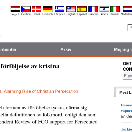
العربية
Čeština
Dansk
Deutsch
Ελληνικά
English
Español
Français
עברית
Italiano
Nederlan
ribenter
Arkiv
Mejlingli
GET
örföljelse av kristna
CON
a: Alarming Rise of Christian Persecution
Mest L
Hamas 
ch formen av förföljelse tyckas närma sig
vapne
onella definitionen av folkmord, enligt den som
av Kh
pendent Review of FCO support for Persecuted
Turkie