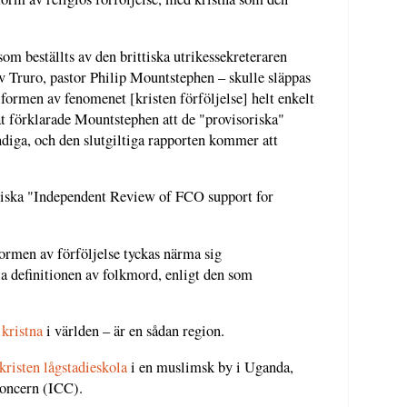
om beställts av den brittiska utrikessekreteraren
v Truro, pastor Philip Mountstephen – skulle släppas
 formen av fenomenet [kristen förföljelse] helt enkelt
t förklarade Mountstephen att de "provisoriska"
ändiga, och den slutgiltiga rapporten kommer att
soriska "Independent Review of FCO support for
formen av förföljelse tyckas närma sig
lla definitionen av folkmord, enligt den som
 kristna
i världen – är en sådan region.
kristen lågstadieskola
i en muslimsk by i Uganda,
Concern (ICC).