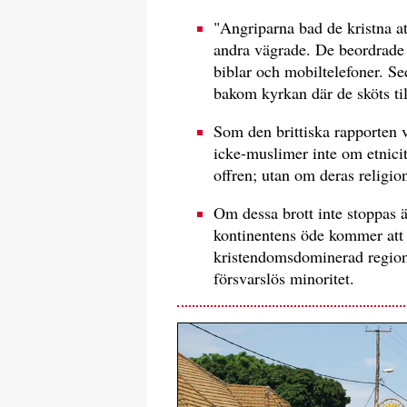
"Angriparna bad de kristna at
andra vägrade. De beordrade 
biblar och mobiltelefoner. Sed
bakom kyrkan där de sköts ti
Som den brittiska rapporten v
icke-muslimer inte om etnicit
offren; utan om deras religio
Om dessa brott inte stoppas är
kontinentens öde kommer att 
kristendomsdominerad region 
försvarslös minoritet.