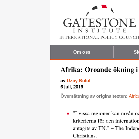
Om oss
Sk
Afrika: Oroande ökning i f
av
Uzay Bulut
6 juli, 2019
Översättning av originaltexten:
Afric
"I vissa regioner kan nivån o
kriterierna för den internati
antagits av FN." – The Inde
Christians.