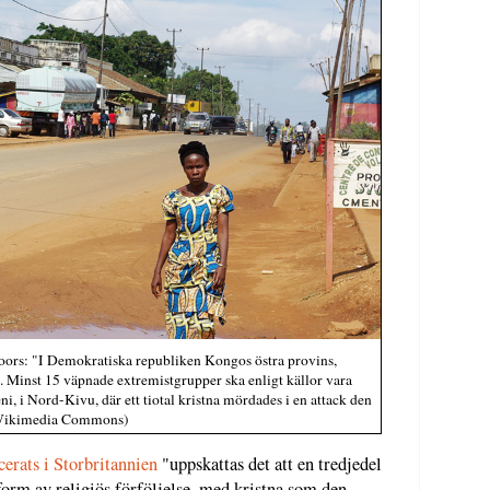
ors: "I Demokratiska republiken Kongos östra provins,
. Minst 15 väpnade extremistgrupper ska enligt källor vara
, i Nord-Kivu, där ett tiotal kristna mördades i en attack den
r/Wikimedia Commons)
erats i Storbritannien
"uppskattas det att en tredjedel
form av religiös förföljelse, med kristna som den