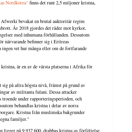
ikas Nordkorea"
finns det runt 2,5 miljoner kristna,
s Afwerki bevakat en brutal auktoritär regim
rott. År 2018 gjordes det räder mot kyrkor,
 fängelser med inhumana förhållanden. Dessutom
för närvarande befinner sig i Eritreas
 ingen vet hur många eller om de fortfarande
 kristna, är en av de värsta platserna i Afrika för
it sig på allra högsta nivå, främst på grund av
ingar av militanta fulani. Dessa attacker
s troende under rapporteringsperioden, och
sutom behandlas kristna i delar av norra
borgare. Kristna från muslimska bakgrunder
 egna familjer."
n ligger på 9 937 600, drabbas kristna av förföljelse