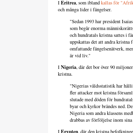
Eritrea
I
, som ibland
kallas för "Afr
och många lider i fängelser.
"Sedan 1993 har president Isaia
som begår enorma människorättsb
och hundratals kristna sattes i
uppskattas det att andra kristna 
omfattande fängelsenätverk, men
är vid liv."
Nigeria
I
, där det bor över 90 miljoner
kristna.
"Nigerias våldsstatistik har håll
fler attacker mot kristna församl
slutade med döden för hundratal
byar och kyrkor brändes ned. Des
Nigeria som andra klassens med
drabbas av förföljelse inom sina
Egypten
I
, där den kristna befolkninge