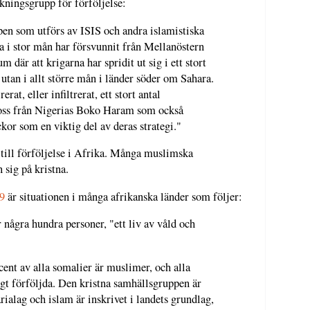
ningsgrupp för förföljelse:
n som utförs av ISIS och andra islamistiska
a i stor mån har försvunnit från Mellanöstern
m där att krigarna har spridit ut sig i ett stort
n utan i allt större mån i länder söder om Sahara.
rat, eller infiltrerat, ett stort antal
loss från Nigerias Boko Haram som också
ckor som en viktig del av deras strategi."
 till förföljelse i Afrika. Många muslimska
 sig på kristna.
9
är situationen i många afrikanska länder som följer:
 några hundra personer, "ett liv av våld och
cent av alla somalier är muslimer, och alla
ligt förföljda. Den kristna samhällsgruppen är
rialag och islam är inskrivet i landets grundlag,