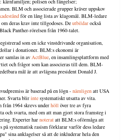
: kärnfamiljen; polisen och fängelser;
ismen. BLM och associerade grupper kräver uppskov
kadestånd
för en lång lista av klagomål. BLM-ledare
 om deras krav inte tillgodoses. De
utbildar
också
 Black Panther-rörelsen från 1960-talet.
egistrerad som en icke vinstdrivande organisation,
 dollar i donationer. BLM:s ekonomi är
er samlas in av
ActBlue
, en insamlingsplattform med
rtiet och frågor som kan associeras till dem. BLM-
edelbara mål är att avlägsna president Donald J.
uvudpremiss är baserad på en lögn -
nämligen
att USA
er. Svarta blir
inte
systematiskt utsatta av vita.
ten från 1964 skrevs under
höll
över tre av fyra
ita och svarta, med om att man gjort stora framsteg i
ering. Experter har
noterat
att BLM:s oförmåga att
s på systematisk rasism förklarar varför dess ledare
upa" sina anklagelser så att de inkluderar hela den