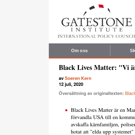
Om oss
Sk
Black Lives Matter: "Vi ä
av
Soeren Kern
12 juli, 2020
Översättning av originaltexten:
Black
Black Lives Matter är en Marxi
förvandla USA till en kommun
avskaffa kärnfamiljen, polis
hotat att "elda upp systemet"