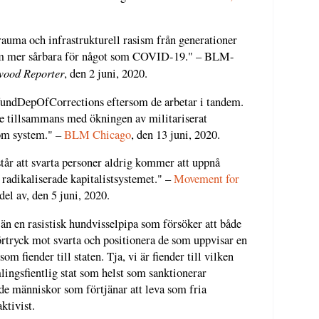
trauma och infrastrukturell rasism från generationer
em mer sårbara för något som COVID-19." – BLM-
wood Reporter
, den 2 juni, 2020.
undDepOfCorrections eftersom de arbetar i tandem.
e tillsammans med ökningen av militariserat
som system." –
BLM Chicago
, den 13 juni, 2020.
rstår att svarta personer aldrig kommer att uppnå
 radikaliserade kapitalistsystemet." –
Movement for
 av, den 5 juni, 2020.
 än en rasistisk hundvisselpipa som försöker att både
örtryck mot svarta och positionera de som uppvisar en
som fiender till staten. Tja, vi är fiender till vilken
ämlingsfientlig stat som helst som sanktionerar
de människor som förtjänar att leva som fria
ktivist.