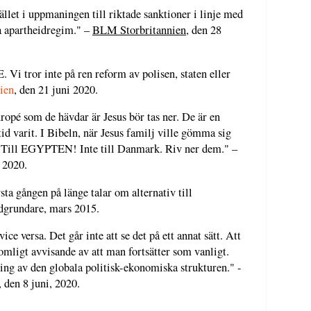
llet i uppmaningen till riktade sanktioner i linje med
la apartheidregim." –
BLM Storbritannien
, den 28
ror inte på ren reform av polisen, staten eller
ien
, den 21 juni 2020.
europé som de hävdar är Jesus bör tas ner. De är en
tid varit. I Bibeln, när Jesus familj ville gömma sig
n? Till EGYPTEN! Inte till Danmark. Riv ner dem." –
i 2020.
rsta gången på länge talar om alternativ till
grundare, mars 2015.
ice versa. Det går inte att se det på ett annat sätt. Att
komligt avvisande av att man fortsätter som vanligt.
ling av den globala politisk-ekonomiska strukturen." -
 den 8 juni, 2020.