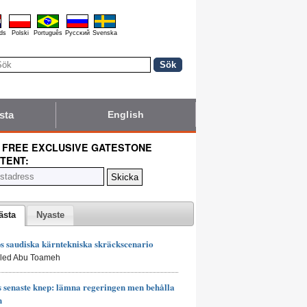
ds
Polski
Português
Pyccĸий
Svenska
sta
English
 FREE EXCLUSIVE GATESTONE
TENT:
ästa
Nyaste
 saudiska kärntekniska skräckscenario
aled Abu Toameh
senaste knep: lämna regeringen men behålla
n