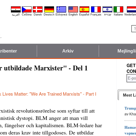
العربية
Čeština
Dansk
Deutsch
Ελληνικά
English
Español
Français
עברית
Italiano
Nederlan
ribenter
Arkiv
Mejlingli
GET
r utbildade Marxister" - Del 1
CON
 Lives Matter: "We Are Trained Marxists" - Part I
Mest L
Trumps
stisk revolutionsrörelse som syftar till att
av Kh
istisk dystopi. BLM anger att man vill
en, fängelser och kapitalismen. BLM-ledare har
Hamas 
 om deras krav inte tillgodoses. De utbildar
vapne