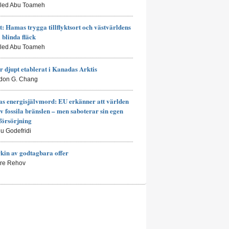
aled Abu Toameh
t: Hamas trygga tillflyktsort och västvärldens
a blinda fläck
aled Abu Toameh
r djupt etablerat i Kanadas Arktis
don G. Chang
s energisjälvmord: EU erkänner att världen
av fossila bränslen – men saboterar sin egen
försörjning
eu Godefridi
kin av godtagbara offer
rre Rehov