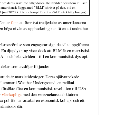
 om deras krav inte tillgodoses. De utbildar dessutom miliser.
 amerikansk flagga med "BLM" skrivet på den, vid en
2 juni 2020. (Foto av Joseph Prezioso/AFP via Getty Images)
Center
fann
att över två tredjedelar av amerikanerna
en höga nivån av uppbackning kan få en att undra hur
äsrotsrörelse som engagerar sig i de ädla uppgifterna
t. En djupdykning visar dock att BLM är en marxistisk
USA – och hela världen – till en kommunistisk dystopi.
å delar, som avslöjar följande:
att de är marxistideologer. Deras självutpekade
dlemmar i Weather Underground, en radikal
 försökte föra en kommunistisk revolution till USA
r
vänskapliga
med den venezuelanska diktatorn
ka politik har orsakat en ekonomisk kollaps och ett
människor där.