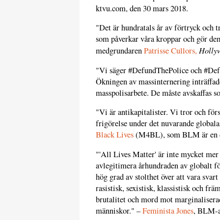
ktvu.com, den 30 mars 2018.
"Det är hundratals år av förtryck och 
som påverkar våra kroppar och gör d
Holly
medgrundaren
Patrisse Cullors,
"Vi säger #DefundThePolice och #Def
Ökningen av massinternering inträffad
masspolisarbete. De måste avskaffas 
"Vi är antikapitalister. Vi tror och fö
frigörelse under det nuvarande globala
Black Lives
(M4BL), som BLM är en del
"'All Lives Matter' är inte mycket mer
avlegitimera århundraden av globalt f
hög grad av stolthet över att vara svart 
rasistisk, sexistisk, klassistisk och fr
brutalitet och mord mot marginalisera
människor." –
Feminista Jones
, BLM-a