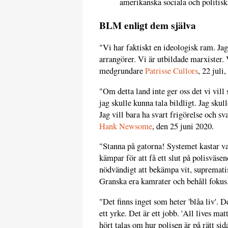
amerikanska sociala och politis
BLM enligt dem själva
"Vi har faktiskt en ideologisk ram. Jag
arrangörer. Vi är utbildade marxister. 
medgrundare
Patrisse Cullors
, 22 juli
"Om detta land inte ger oss det vi vill
jag skulle kunna tala bildligt. Jag skul
Jag vill bara ha svart frigörelse och sv
Hank Newsome
, den 25 juni 2020.
"Stanna på gatorna! Systemet kastar va
kämpar för att få ett slut på polisväse
nödvändigt att bekämpa vit, suprematis
Granska era kamrater och behåll fokus
"Det finns inget som heter 'blåa liv'. De
ett yrke. Det är ett jobb. 'All lives mat
hört talas om hur polisen är på rätt 