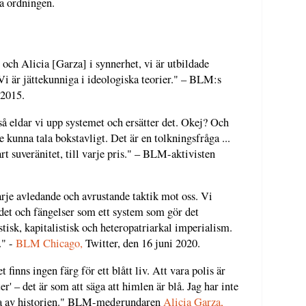
ka ordningen.
 och Alicia [Garza] i synnerhet, vi är utbildade
Vi är jättekunniga i ideologiska teorier." – BLM:s
, 2015.
 så eldar vi upp systemet och ersätter det. Okej? Och
le kunna tala bokstavligt. Det är en tolkningsfråga ...
art suveränitet, till varje pris." – BLM-aktivisten
rje avledande och avrustande taktik mot oss. Vi
ndet och fängelser som ett system som gör det
tisk, kapitalistisk och heteropatriarkal imperialism.
." -
BLM Chicago,
Twitter, den 16 juni 2020.
t finns ingen färg för ett blått liv. Att vara polis är
ter' – det är som att säga att himlen är blå. Jag har inte
sida av historien." BLM-medgrundaren
Alicia Garza,