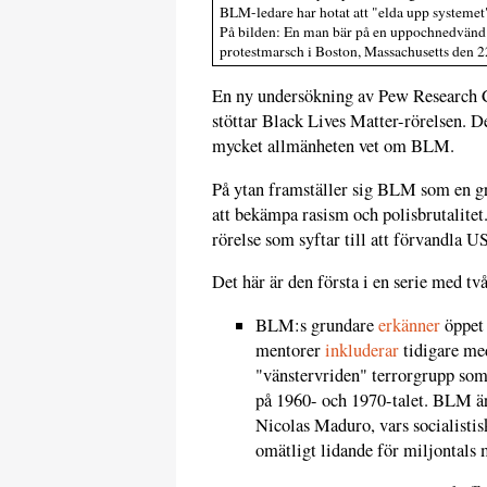
BLM-ledare har hotat att "elda upp systemet"
På bilden: En man bär på en uppochnedvänd
protestmarsch i Boston, Massachusetts den 2
En ny undersökning av Pew Research 
stöttar Black Lives Matter-rörelsen. D
mycket allmänheten vet om BLM.
På ytan framställer sig BLM som en gr
att bekämpa rasism och polisbrutalite
rörelse som syftar till att förvandla 
Det här är den första i en serie med tv
BLM:s grundare
erkänner
öppet 
mentorer
inkluderar
tidigare me
"vänstervriden" terrorgrupp som
på 1960- och 1970-talet. BLM ä
Nicolas Maduro, vars socialistis
omätligt lidande för miljontals 