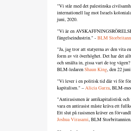
"Vi står med det palestinska civilsamhä
internationell lag mot Israels kolonia
juni, 2020.
"Vi är en AVSKAFFNINGSRÖRELSE. Vi t
fängelseindustrin." -
BLM Storbritann
"Ja, jag tror att statyerna av den vita 
form av vit överhöghet. Det har det all
och smälta in, gissa vart de tog väge
BLM-ledaren
Shaun King
, den 22 jun
"Vi lever i en politisk tid där vi för fö
kapitalism." –
Alicia Garza
, BLM-med
"Antirasismen är antikapitalistisk och v
vara en antirasist måste kräva ett full
Ett slut på rasismen kräver en förvand
Joshua Virasami
, BLM Storbritannien,