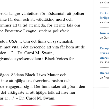
av Kh
bär längre väntetider för nödsamtal, att poliser
Turkie
farlig
inte får den, och att våldtäkts-, mord och
av Kh
mer att ta tid att inleda, för att inte tala om
ce Protective League, stadens polisfack.
Kina ä
av Gor
ade i USA ... Om det finns en systematisk
m mot vita, i det avseende att vita får höra att de
Europa
rlden ..." – Dr. Carol M. Swain,
drivs 
energi
dgivande styrelsemedlem i Black Voices for
av Dri
Hierar
 ögon. Sådana Black Lives Matter och
av Pie
inte att hjälpa oss övervinna rasism och
e engagerar sig i. Det finns saker att göra i den
t viktigaste är att hjälpa folk att inse hur
gar är ..." – Dr. Carol M. Swain.