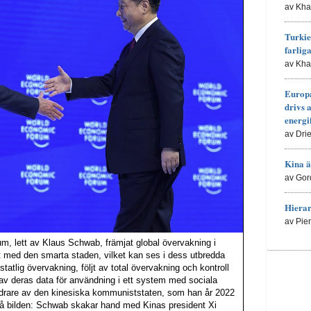
av Kh
Turkie
farlig
av Kh
Europa
drivs 
energi
av Dri
Kina ä
av Gor
Hierar
av Pie
m, lett av Klaus Schwab, främjat global övervakning i
t med den smarta staden, vilket kan ses i dess utbredda
statlig övervakning, följt av total övervakning och kontroll
v deras data för användning i ett system med sociala
ndrare av den kinesiska kommuniststaten, som han år 2022
På bilden: Schwab skakar hand med Kinas president Xi