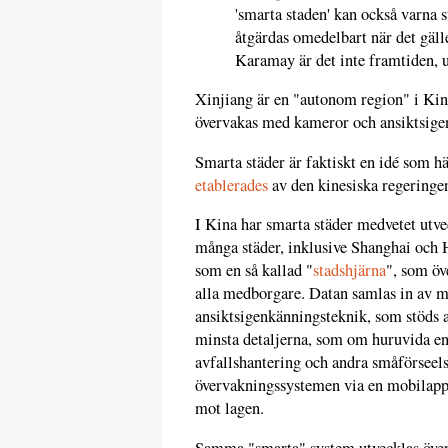
'smarta staden' kan också varna 
åtgärdas omedelbart när det gälle
Karamay är det inte framtiden, 
Xinjiang är en "autonom region" i Kina 
övervakas med kameror och ansiktsige
Smarta städer är faktiskt en idé som 
etablerades
av den kinesiska regeringen
I Kina har smarta städer medvetet utv
många städer, inklusive Shanghai och H
som en så kallad "
stadshjärna
", som öv
alla medborgare. Datan samlas in av 
ansiktsigenkänningsteknik, som stöds av
minsta detaljerna, som om huruvida en 
avfallshantering och andra småförseelser
övervakningssystemen via en mobilapp, 
mot lagen.
Samma "smarta" system utvecklas över