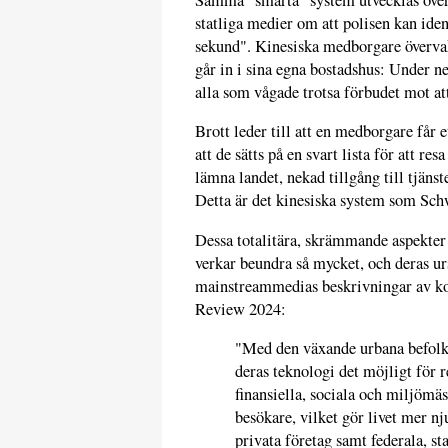
statliga medier om att polisen kan iden
sekund". Kinesiska medborgare övervaka
går in i sina egna bostadshus: Under 
alla som vågade trotsa förbudet mot at
Brott leder till att en medborgare får et
att de sätts på en svart lista för att r
lämna landet, nekad tillgång till tjänst
Detta är det kinesiska system som Sch
Dessa totalitära, skrämmande aspekter
verkar beundra så mycket, och deras ur
mainstreammedias beskrivningar av k
Review 2024:
"Med den växande urbana befolkn
deras teknologi det möjligt för r
finansiella, sociala och miljömäs
besökare, vilket gör livet mer nj
privata företag samt federala, 