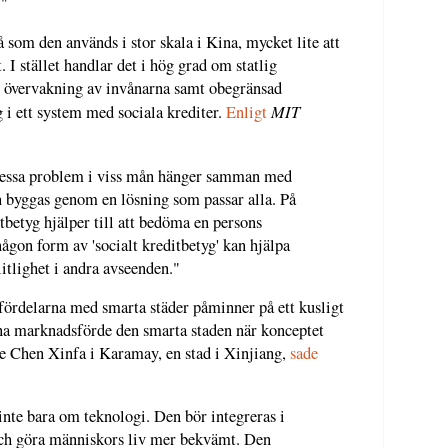
."
å som den används i stor skala i Kina, mycket lite att
. I stället handlar det i hög grad om statlig
ch övervakning av invånarna samt obegränsad
MIT
 i ett system med sociala krediter.
Enligt
 dessa problem i viss mån hänger samman med
 kan byggas genom en lösning som passar alla. På
tbetyg hjälper till att bedöma en persons
ågon form av 'socialt kreditbetyg' kan hjälpa
itlighet i andra avseenden."
ördelarna med smarta städer påminner på ett kusligt
na marknadsförde den smarta staden när konceptet
re Chen Xinfa i Karamay, en stad i Xinjiang,
sade
nte bara om teknologi. Den bör integreras i
d och göra människors liv mer bekvämt. Den