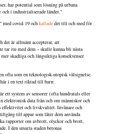
er, har potential som lösning på urbana
 och i industrialiserade länder."
" med covid-19 och
kallade
det till och med för
 det är allmänt accepterat, att
e tar itu med dem – skulle kunna bli nästa
t mer skadliga och långsiktiga konsekvenser
en ofta som en teknologisk-utopisk välsignelse.
här i en text riktad till barn:
där ett system av sensorer (ofta hundratals eller
 in elektronisk data från och om människor och
ra effektivitet och livskvalitet. Invånare och
å tillgång till appar som låter dem använda
cka rapporter om avbrott, olyckor och brott,
ande. I den smarta staden betonas