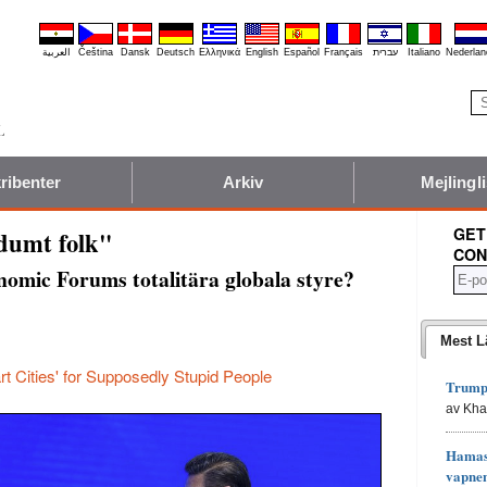
العربية
Čeština
Dansk
Deutsch
Ελληνικά
English
Español
Français
עברית
Italiano
Nederlan
ribenter
Arkiv
Mejlingli
GET
"dumt folk"
CON
omic Forums totalitära globala styre?
Mest L
t Cities' for Supposedly Stupid People
Trumps
av Kh
Hamas 
vapne