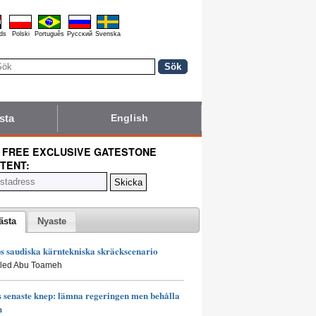
ds
Polski
Português
Pyccĸий
Svenska
sta
English
 FREE EXCLUSIVE GATESTONE
TENT:
ästa
Nyaste
 saudiska kärntekniska skräckscenario
aled Abu Toameh
senaste knep: lämna regeringen men behålla
n