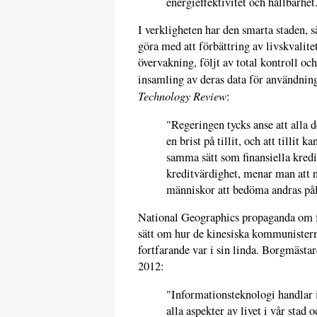
energieffektivitet och hållbarhet
I verkligheten har den smarta staden, s
göra med att förbättring av livskvalitet
övervakning, följt av total kontroll o
insamling av deras data för användning
Technology Review
:
"Regeringen tycks anse att alla
en brist på tillit, och att tillit
samma sätt som finansiella kredi
kreditvärdighet, menar man att n
människor att bedöma andras pål
National Geographics propaganda om f
sätt om hur de kinesiska kommunister
fortfarande var i sin linda. Borgmästa
2012:
"Informationsteknologi handlar i
alla aspekter av livet i vår sta