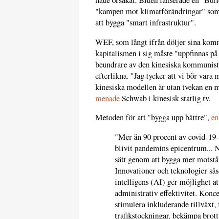
hade orsakat. Biden lanserade en "Buil
"kampen mot klimatförändringar" som
att bygga "smart infrastruktur".
WEF, som långt ifrån döljer sina kom
kapitalismen i sig måste "uppfinnas på
beundrare av den kinesiska kommunist
efterlikna. "Jag tycker att vi bör var
kinesiska modellen är utan tvekan en my
menade
Schwab i kinesisk statlig tv.
Metoden för att "bygga upp bättre",
en
"Mer än 90 procent av covid-19-
blivit pandemins epicentrum... N
sätt genom att bygga mer motstån
Innovationer och teknologier sås
intelligens (AI) ger möjlighet a
administrativ effektivitet. Koncep
stimulera inkluderande tillväxt,
trafikstockningar, bekämpa brott