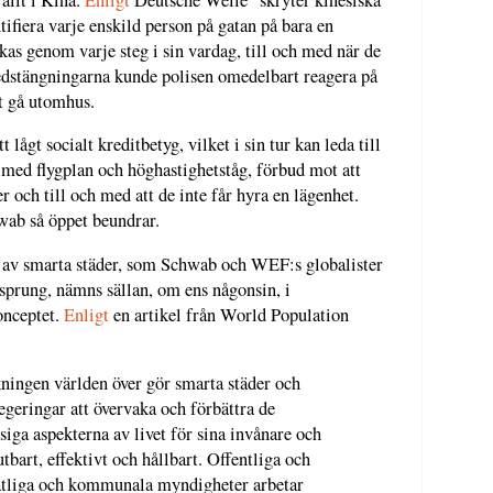
tifiera varje enskild person på gatan på bara en
s genom varje steg i sin vardag, till och med när de
nedstängningarna kunde polisen omedelbart reagera på
t gå utomhus.
t lågt socialt kreditbetyg, vilket i sin tur kan leda till
esa med flygplan och höghastighetståg, förbud mot att
er och till och med att de inte får hyra en lägenhet.
wab så öppet beundrar.
 av smarta städer, som Schwab och WEF:s globalister
sprung, nämns sällan, om ens någonsin, i
onceptet.
Enligt
en artikel från World Population
ingen världen över gör smarta städer och
egeringar att övervaka och förbättra de
siga aspekterna av livet för sina invånare och
utbart, effektivt och hållbart. Offentliga och
statliga och kommunala myndigheter arbetar