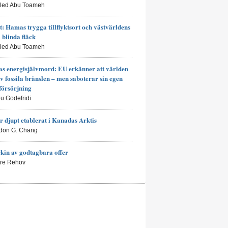
aled Abu Toameh
t: Hamas trygga tillflyktsort och västvärldens
a blinda fläck
aled Abu Toameh
s energisjälvmord: EU erkänner att världen
av fossila bränslen – men saboterar sin egen
försörjning
eu Godefridi
r djupt etablerat i Kanadas Arktis
don G. Chang
kin av godtagbara offer
rre Rehov