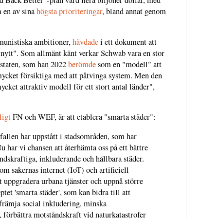
d Back Better"-plan värd flera biljoner dollar, med
 en av sina
högsta prioriteringar
, bland annat genom
munistiska ambitioner,
hävdade
i ett dokument att
 nytt". Som allmänt känt verkar Schwab vara en stor
staten, som han 2022
berömde
som en "modell" att
a mycket försiktiga med att påtvinga system. Men den
cket attraktiv modell för ett stort antal länder",
ligt
FN och WEF, är att etablera "smarta städer":
fallen har uppstått i stadsområden, som har
u har vi chansen att återhämta oss på ett bättre
dskraftiga, inkluderande och hållbara städer.
om sakernas internet (IoT) och artificiell
tt uppgradera urbana tjänster och uppnå större
tet 'smarta städer', som kan bidra till att
 främja social inkludering, minska
, förbättra motståndskraft vid naturkatastrofer