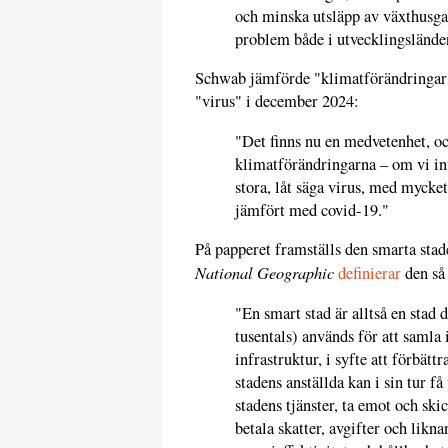
och minska utsläpp av växthusgas
problem både i utvecklingsländer
Schwab jämförde "klimatförändringar
"virus" i december 2024:
"Det finns nu en medvetenhet, och
klimatförändringarna – om vi int
stora, låt säga virus, med mycke
jämfört med covid-19."
På papperet framställs den smarta stad
National Geographic
definierar
den så 
"En smart stad är alltså en stad 
tusentals) används för att samla
infrastruktur, i syfte att förbätt
stadens anställda kan i sin tur f
stadens tjänster, ta emot och ski
betala skatter, avgifter och likn