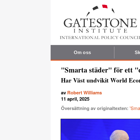
Om oss
Sk
"Smarta städer" för ett 
Har Väst undvikit World Econ
av
Robert Williams
11 april, 2025
Översättning av originaltexten:
'Smar