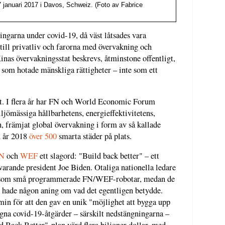
januari 2017 i Davos, Schweiz. (Foto av Fabrice
ingarna under covid-19, då väst låtsades vara
 till privatliv och farorna med övervakning och
nas övervakningsstat beskrevs, åtminstone offentligt,
 som hotade mänskliga rättigheter – inte som ett
let. I flera år har FN och World Economic Forum
jömässiga hållbarhetens, energieffektivitetens,
 främjat global övervakning i form av så kallade
n år 2018
över 500
smarta städer på plats.
N
och
WEF
ett slagord: "Build back better" – ett
arande president Joe Biden. Otaliga nationella ledare
 som små programmerade FN/WEF-robotar, medan de
e hade någon aning om vad det egentligen betydde.
n för att den gav en unik "möjlighet att bygga upp
egna covid-19-åtgärder – särskilt nedstängningarna –