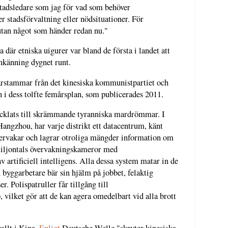
stadsledare som jag för vad som behöver
r stadsförvaltning eller nödsituationer. För
utan något som händer redan nu."
där etniska uigurer var bland de första i landet att
nkänning dygnet runt.
härstammar från det kinesiska kommunistpartiet och
 i dess tolfte femårsplan, som publicerades 2011.
ecklats till skrämmande tyranniska mardrömmar. I
angzhou, har varje distrikt ett datacentrum, känt
ervakar och lagrar otroliga mängder information om
miljontals övervakningskameror med
 artificiell intelligens. Alla dessa system matar in de
byggarbetare bär sin hjälm på jobbet, felaktig
. Polispatruller får tillgång till
vilket gör att de kan agera omedelbart vid alla brott
allt i Kina.
Enligt
Deutsche Welle "skryter kinesiska