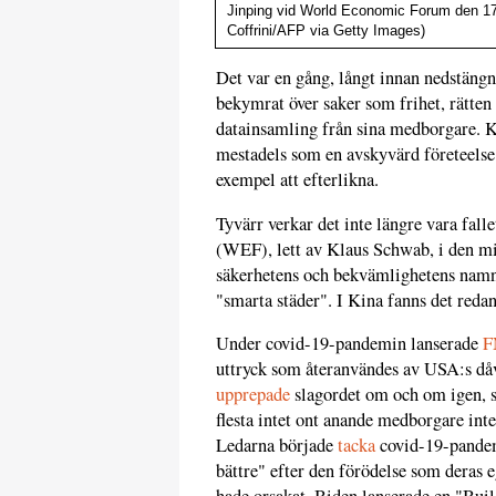
Jinping vid World Economic Forum den 17 
Coffrini/AFP via Getty Images)
Det var en gång, långt innan nedstängn
bekymrat över saker som frihet, rätten
datainsamling från sina medborgare. Ki
mestadels som en avskyvärd företeelse
exempel att efterlikna.
Tyvärr verkar det inte längre vara fal
(WEF), lett av Klaus Schwab, i den mil
säkerhetens och bekvämlighetens namn,
"smarta städer". I Kina fanns det reda
Under covid-19-pandemin lanserade
F
uttryck som återanvändes av USA:s dåv
upprepade
slagordet om och om igen,
flesta intet ont anande medborgare int
Ledarna började
tacka
covid-19-pandemi
bättre" efter den förödelse som deras 