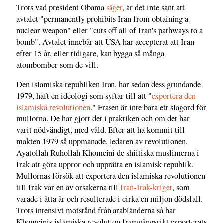
Trots vad president Obama
säger
, är det inte sant att
avtalet "permanently prohibits Iran from obtaining a
nuclear weapon" eller "cuts off all of Iran's pathways to a
bomb". Avtalet innebär att USA har accepterat att Iran
efter 15 år, eller tidigare, kan bygga så många
atombomber som de vill.
Den islamiska republiken Iran, har sedan dess grundande
1979, haft en ideologi som syftar till att "
exportera den
islamiska revolutionen
." Frasen är inte bara ett slagord för
mullorna. De har gjort det i praktiken och om det har
varit nödvändigt, med våld. Efter att ha kommit till
makten 1979 så uppmanade, ledaren av revolutionen,
Ayatollah Ruhollah Khomeini de shiitiska muslimerna i
Irak att göra uppror och upprätta en islamisk republik.
Mullornas försök att exportera den islamiska revolutionen
till Irak var en av orsakerna till
Iran-Irak-kriget
, som
varade i åtta år och resulterade i cirka en miljon dödsfall.
Trots intensivt motstånd från arabländerna så har
Khomeinis islamiska revolution framgångsrikt exporterats