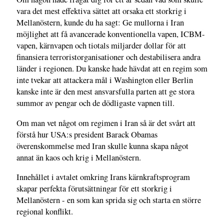
vara det mest effektiva sättet att orsaka ett storkrig i
Mellanöstern, kunde du ha sagt: Ge mullorna i Iran
möjlighet att få avancerade konventionella vapen, ICBM-
vapen, kärnvapen och tiotals miljarder dollar för att
finansiera terroristorganisationer och destabilisera andra
länder i regionen. Du kanske hade hävdat att en regim som
inte tvekar att attackera mål i Washington eller Berlin
kanske inte är den mest ansvarsfulla parten att ge stora
summor av pengar och de dödligaste vapnen till.
Om man vet något om regimen i Iran så är det svårt att
förstå hur USA:s president Barack Obamas
överenskommelse med Iran skulle kunna skapa något
annat än kaos och krig i Mellanöstern.
Innehållet i avtalet omkring Irans kärnkraftsprogram
skapar perfekta förutsättningar för ett storkrig i
Mellanöstern - en som kan sprida sig och starta en större
regional konflikt.