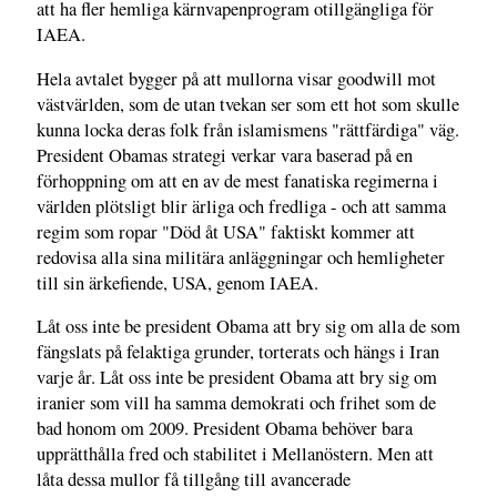
att ha fler hemliga kärnvapenprogram otillgängliga för
IAEA.
Hela avtalet bygger på att mullorna visar goodwill mot
västvärlden, som de utan tvekan ser som ett hot som skulle
kunna locka deras folk från islamismens "rättfärdiga" väg.
President Obamas strategi verkar vara baserad på en
förhoppning om att en av de mest fanatiska regimerna i
världen plötsligt blir ärliga och fredliga - och att samma
regim som ropar "Död åt USA" faktiskt kommer att
redovisa alla sina militära anläggningar och hemligheter
till sin ärkefiende, USA, genom IAEA.
Låt oss inte be president Obama att bry sig om alla de som
fängslats på felaktiga grunder, torterats och hängs i Iran
varje år. Låt oss inte be president Obama att bry sig om
iranier som vill ha samma demokrati och frihet som de
bad honom om 2009. President Obama behöver bara
upprätthålla fred och stabilitet i Mellanöstern. Men att
låta dessa mullor få tillgång till avancerade