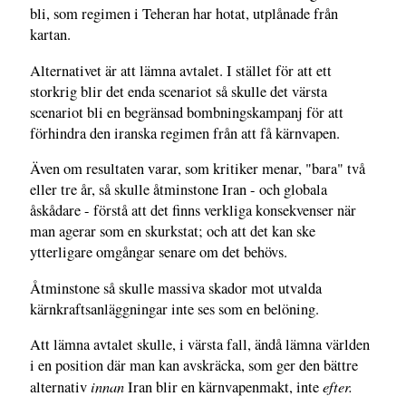
bli, som regimen i Teheran har hotat, utplånade från
kartan.
Alternativet är att lämna avtalet. I stället för att ett
storkrig blir det enda scenariot så skulle det värsta
scenariot bli en begränsad bombningskampanj för att
förhindra den iranska regimen från att få kärnvapen.
Även om resultaten varar, som kritiker menar, "bara" två
eller tre år, så skulle åtminstone Iran - och globala
åskådare - förstå att det finns verkliga konsekvenser när
man agerar som en skurkstat; och att det kan ske
ytterligare omgångar senare om det behövs.
Åtminstone så skulle massiva skador mot utvalda
kärnkraftsanläggningar inte ses som en belöning.
Att lämna avtalet skulle, i värsta fall, ändå lämna världen
i en position där man kan avskräcka, som ger den bättre
innan
efter.
alternativ
Iran blir en kärnvapenmakt, inte