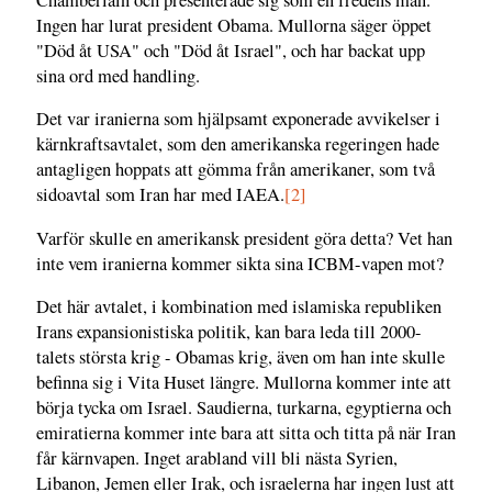
Ingen har lurat president Obama. Mullorna säger öppet
"Död åt USA" och "Död åt Israel", och har backat upp
sina ord med handling.
Det var iranierna som hjälpsamt exponerade avvikelser i
kärnkraftsavtalet, som den amerikanska regeringen hade
antagligen hoppats att gömma från amerikaner, som två
sidoavtal som Iran har med IAEA.
[2]
Varför skulle en amerikansk president göra detta? Vet han
inte vem iranierna kommer sikta sina ICBM-vapen mot?
Det här avtalet, i kombination med islamiska republiken
Irans expansionistiska politik, kan bara leda till 2000-
talets största krig - Obamas krig, även om han inte skulle
befinna sig i Vita Huset längre. Mullorna kommer inte att
börja tycka om Israel. Saudierna, turkarna, egyptierna och
emiratierna kommer inte bara att sitta och titta på när Iran
får kärnvapen. Inget arabland vill bli nästa Syrien,
Libanon, Jemen eller Irak, och israelerna har ingen lust att