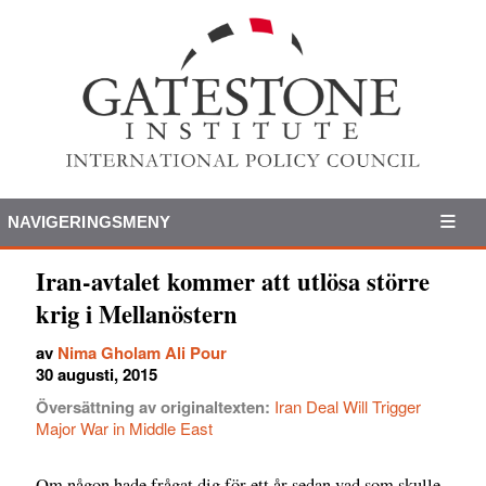
NAVIGERINGSMENY
Iran-avtalet kommer att utlösa större
krig i Mellanöstern
av
Nima Gholam Ali Pour
30 augusti, 2015
Översättning av originaltexten:
Iran Deal Will Trigger
Major War in Middle East
Om någon hade frågat dig för ett år sedan vad som skulle