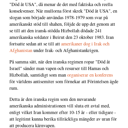
"Död åt USA", då menar de det med faktiska och reella
konsekvenser. När mullorna först skrek "Död åt USA", en
slogan som började användas 1978-1979 som svar på
amerikanskt stöd till shahen, följde de upp det genom att
se till att den iransk-stödda Hizbollah dödade 241
amerikanska soldater i Beirut den 23 oktober 1983. Iran
fortsatte sedan att se till att
amerikaner dog i Irak och
Afghanistan
under Irak- och Afghanistankrigen.
På samma sätt, när den iranska regimen ropar "Död åt
Israel" sänder man vapen och resurser till Hamas och
Hizbollah, samtidigt som man
organiserar en konferens
för världens antisemiter som förnekar att Förintelsen ägde
rum.
Detta är den iranska regim som den nuvarande
amerikanska administrationen vill sluta ett avtal med,
enligt vilket Iran kommer efter 10-15 år - eller tidigare -
att legitimt kunna berika tillräckliga mängder av uran för
att producera kärnvapen.