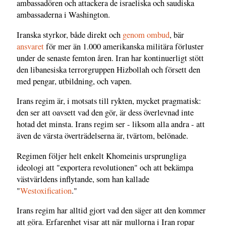
ambassadören och attackera de israeliska och saudiska
ambassaderna i Washington.
Iranska styrkor, både direkt och
genom ombud
, bär
ansvaret
för mer än 1.000 amerikanska militära förluster
under de senaste femton åren. Iran har kontinuerligt stött
den libanesiska terrorgruppen Hizbollah och försett den
med pengar, utbildning, och vapen.
Irans regim är, i motsats till rykten, mycket pragmatisk:
den ser att oavsett vad den gör, är dess överlevnad inte
hotad det minsta. Irans regim ser - liksom alla andra - att
även de värsta överträdelserna är, tvärtom, belönade.
Regimen följer helt enkelt Khomeinis ursprungliga
ideologi att "exportera revolutionen" och att bekämpa
västvärldens inflytande, som han kallade
"
Westoxification
."
Irans regim har alltid gjort vad den säger att den kommer
att göra. Erfarenhet visar att när mullorna i Iran ropar