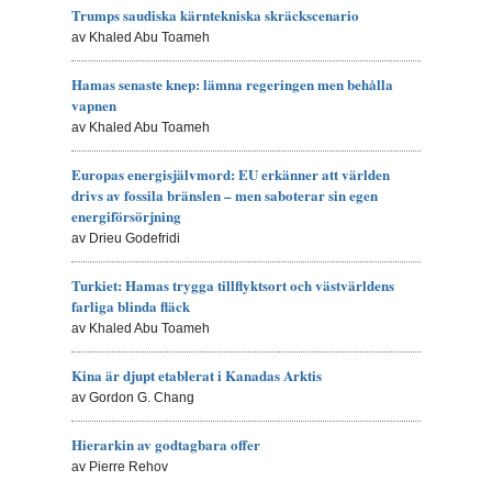
Trumps saudiska kärntekniska skräckscenario
av Khaled Abu Toameh
Hamas senaste knep: lämna regeringen men behålla
vapnen
av Khaled Abu Toameh
Europas energisjälvmord: EU erkänner att världen
drivs av fossila bränslen – men saboterar sin egen
energiförsörjning
av Drieu Godefridi
Turkiet: Hamas trygga tillflyktsort och västvärldens
farliga blinda fläck
av Khaled Abu Toameh
Kina är djupt etablerat i Kanadas Arktis
av Gordon G. Chang
Hierarkin av godtagbara offer
av Pierre Rehov