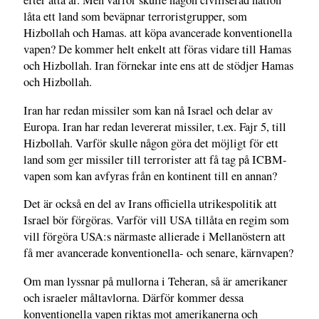
efter åtta år. Men varför skulle någon civiliserad nation
låta ett land som beväpnar terroristgrupper, som
Hizbollah och Hamas. att köpa avancerade konventionella
vapen? De kommer helt enkelt att föras vidare till Hamas
och Hizbollah. Iran förnekar inte ens att de stödjer Hamas
och Hizbollah.
Iran har redan missiler som kan nå Israel och delar av
Europa. Iran har redan levererat missiler, t.ex. Fajr 5, till
Hizbollah. Varför skulle någon göra det möjligt för ett
land som ger missiler till terrorister att få tag på ICBM-
vapen som kan avfyras från en kontinent till en annan?
Det är också en del av Irans officiella utrikespolitik att
Israel bör förgöras. Varför vill USA tillåta en regim som
vill förgöra USA:s närmaste allierade i Mellanöstern att
få mer avancerade konventionella- och senare, kärnvapen?
Om man lyssnar på mullorna i Teheran, så är amerikaner
och israeler måltavlorna. Därför kommer dessa
konventionella vapen riktas mot amerikanerna och