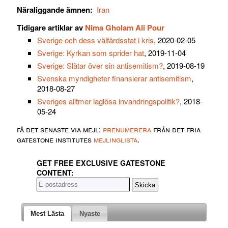
Näraliggande ämnen:
Iran
Tidigare artiklar av
Nima Gholam Ali Pour
Sverige och dess välfärdsstat i kris
, 2020-02-05
Sverige: Kyrkan som sprider hat
, 2019-11-04
Sverige: Slätar över sin antisemitism?
, 2019-08-19
Svenska myndigheter finansierar antisemitism
,
2018-08-27
Sveriges alltmer laglösa invandringspolitik?
, 2018-
05-24
få det senaste via mejl:
prenumerera
från det fria
gatestone institutes
mejlinglista
.
GET FREE EXCLUSIVE GATESTONE
CONTENT:
Mest Lästa
Nyaste