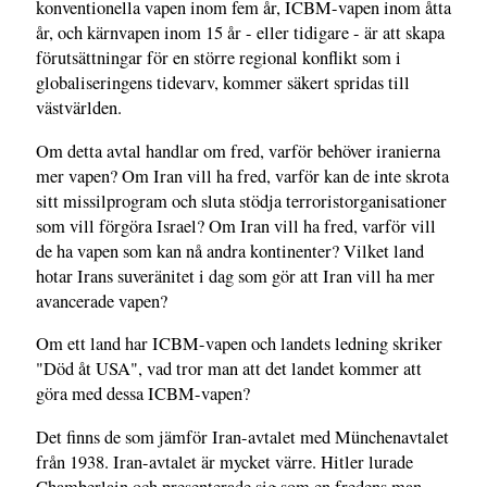
konventionella vapen inom fem år, ICBM-vapen inom åtta
år, och kärnvapen inom 15 år - eller tidigare - är att skapa
förutsättningar för en större regional konflikt som i
globaliseringens tidevarv, kommer säkert spridas till
västvärlden.
Om detta avtal handlar om fred, varför behöver iranierna
mer vapen? Om Iran vill ha fred, varför kan de inte skrota
sitt missilprogram och sluta stödja terroristorganisationer
som vill förgöra Israel? Om Iran vill ha fred, varför vill
de ha vapen som kan nå andra kontinenter? Vilket land
hotar Irans suveränitet i dag som gör att Iran vill ha mer
avancerade vapen?
Om ett land har ICBM-vapen och landets ledning skriker
"Död åt USA", vad tror man att det landet kommer att
göra med dessa ICBM-vapen?
Det finns de som jämför Iran-avtalet med Münchenavtalet
från 1938. Iran-avtalet är mycket värre. Hitler lurade
Chamberlain och presenterade sig som en fredens man.