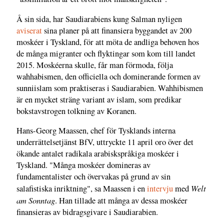
Å sin sida, har Saudiarabiens kung Salman nyligen
aviserat
sina planer på att finansiera byggandet av 200
moskéer i Tyskland, för att möta de andliga behoven hos
de många migranter och flyktingar som kom till landet
2015. Moskéerna skulle, får man förmoda, följa
wahhabismen, den officiella och dominerande formen av
sunniislam som praktiseras i Saudiarabien. Wahhibismen
är en mycket sträng variant av islam, som predikar
bokstavstrogen tolkning av Koranen.
Hans-Georg Maassen, chef för Tysklands interna
underrättelsetjänst BfV, uttryckte 11 april oro över det
ökande antalet radikala arabiskspråkiga moskéer i
Tyskland. "Många moskéer domineras av
fundamentalister och övervakas på grund av sin
Welt
salafistiska inriktning", sa Maassen i en
intervju
med
am Sonntag
. Han tillade att många av dessa moskéer
finansieras av bidragsgivare i Saudiarabien.