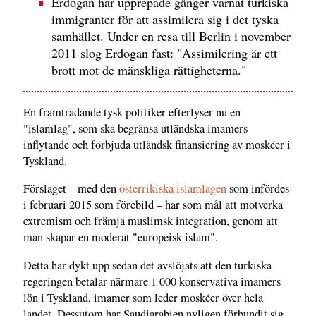
Erdogan har upprepade gånger varnat turkiska
immigranter för att assimilera sig i det tyska
samhället. Under en resa till Berlin i november
2011 slog Erdogan fast: "Assimilering är ett
brott mot de mänskliga rättigheterna."
En framträdande tysk politiker efterlyser nu en
"islamlag", som ska begränsa utländska imamers
inflytande och förbjuda utländsk finansiering av moskéer i
Tyskland.
Förslaget – med den
österrikiska islamlagen
som infördes
i februari 2015 som förebild – har som mål att motverka
extremism och främja muslimsk integration, genom att
man skapar en moderat "europeisk islam".
Detta har dykt upp sedan det avslöjats att den turkiska
regeringen betalar närmare 1 000 konservativa imamers
lön i Tyskland, imamer som leder moskéer över hela
landet. Dessutom har Saudiarabien nyligen förbundit sig