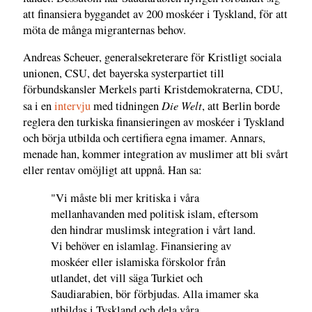
att finansiera byggandet av 200 moskéer i Tyskland, för att
möta de många migranternas behov.
Andreas Scheuer, generalsekreterare för Kristligt sociala
unionen, CSU, det bayerska systerpartiet till
förbundskansler Merkels parti Kristdemokraterna, CDU,
Die Welt
sa i en
intervju
med tidningen
, att Berlin borde
reglera den turkiska finansieringen av moskéer i Tyskland
och börja utbilda och certifiera egna imamer. Annars,
menade han, kommer integration av muslimer att bli svårt
eller rentav omöjligt att uppnå. Han sa:
"Vi måste bli mer kritiska i våra
mellanhavanden med politisk islam, eftersom
den hindrar muslimsk integration i vårt land.
Vi behöver en islamlag. Finansiering av
moskéer eller islamiska förskolor från
utlandet, det vill säga Turkiet och
Saudiarabien, bör förbjudas. Alla imamer ska
utbildas i Tyskland och dela våra