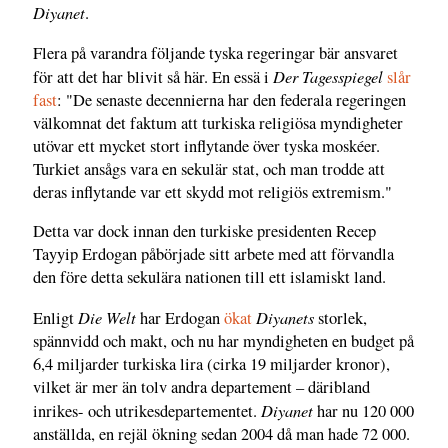
Diyanet
.
Flera på varandra följande tyska regeringar bär ansvaret
Der Tagesspiegel
för att det har blivit så här. En essä i
slår
fast
: "De senaste decennierna har den federala regeringen
välkomnat det faktum att turkiska religiösa myndigheter
utövar ett mycket stort inflytande över tyska moskéer.
Turkiet ansågs vara en sekulär stat, och man trodde att
deras inflytande var ett skydd mot religiös extremism."
Detta var dock innan den turkiske presidenten Recep
Tayyip Erdogan påbörjade sitt arbete med att förvandla
den före detta sekulära nationen till ett islamiskt land.
Die Welt
Diyanets
Enligt
har Erdogan
ökat
storlek,
spännvidd och makt, och nu har myndigheten en budget på
6,4 miljarder turkiska lira (cirka 19 miljarder kronor),
vilket är mer än tolv andra departement – däribland
Diyanet
inrikes- och utrikesdepartementet.
har nu 120 000
anställda, en rejäl ökning sedan 2004 då man hade 72 000.