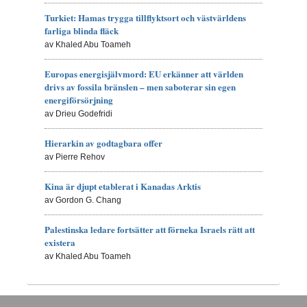
Turkiet: Hamas trygga tillflyktsort och västvärldens
farliga blinda fläck
av Khaled Abu Toameh
Europas energisjälvmord: EU erkänner att världen
drivs av fossila bränslen – men saboterar sin egen
energiförsörjning
av Drieu Godefridi
Hierarkin av godtagbara offer
av Pierre Rehov
Kina är djupt etablerat i Kanadas Arktis
av Gordon G. Chang
Palestinska ledare fortsätter att förneka Israels rätt att
existera
av Khaled Abu Toameh