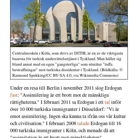
Centralmoskén i Köln, som drivs av DITIB, är en av de viktigaste
baserna för turkisk underrättelsetjänst i Tyskland. Man håller sig
bland annat med en egen "gangsterliga" som utmäter "tuffa
bestraffningar" mot turkiska dissidenter i Tyskland. (Bildkälla: ©
Raimond Spekking/CC BY-SA 4.0, via Wikimedia Commons)
Under en resa till Berlin i november 2011 slog Erdogan
fast
: "Assimilering är ett brott mot de mänskliga
rättigheterna." I februari 2011 sa Erdogan i ett
tal
inför
över 10 000 turkiska immigranter i Düsseldorf: "Vi är
emot assimilering. Ingen ska kunna ta ifrån oss vår kultur
och civilisation." I februari 2008
talade
Erdogan till 16
000 turkiska immigranter i Köln, och menade då att
"assimilation är ett brott mot mänskligheten".