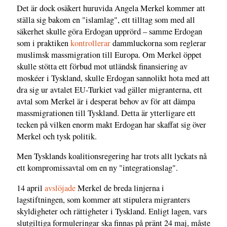
Det är dock osäkert huruvida Angela Merkel kommer att
ställa sig bakom en "islamlag", ett tilltag som med all
säkerhet skulle göra Erdogan upprörd – samme Erdogan
som i praktiken
kontrollerar
dammluckorna som reglerar
muslimsk massmigration till Europa. Om Merkel öppet
skulle stötta ett förbud mot utländsk finansiering av
moskéer i Tyskland, skulle Erdogan sannolikt hota med att
dra sig ur avtalet EU-Turkiet vad gäller migranterna, ett
avtal som Merkel är i desperat behov av för att dämpa
massmigrationen till Tyskland. Detta är ytterligare ett
tecken på vilken enorm makt Erdogan har skaffat sig över
Merkel och tysk politik.
Men Tysklands koalitionsregering har trots allt lyckats nå
ett kompromissavtal om en ny "integrationslag".
14 april
avslöjade
Merkel de breda linjerna i
lagstiftningen, som kommer att stipulera migranters
skyldigheter och rättigheter i Tyskland. Enligt lagen, vars
slutgiltiga formuleringar ska finnas på pränt 24 maj, måste