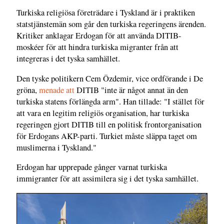
Turkiska religiösa företrädare i Tyskland är i praktiken
statstjänstemän som går den turkiska regeringens ärenden.
Kritiker anklagar Erdogan för att använda DITIB-
moskéer för att hindra turkiska migranter från att
integreras i det tyska samhället.
Den tyske politikern Cem Özdemir, vice ordförande i De
gröna,
menade att
DITIB "inte är något annat än den
turkiska statens förlängda arm". Han tillade: "I stället för
att vara en legitim religiös organisation, har turkiska
regeringen gjort DITIB till en politisk frontorganisation
för Erdogans AKP-parti. Turkiet måste släppa taget om
muslimerna i Tyskland."
Erdogan har upprepade gånger varnat turkiska
immigranter för att assimilera sig i det tyska samhället.