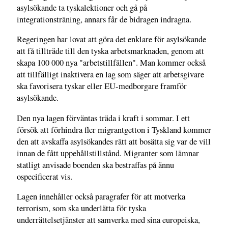
asylsökande ta tyskalektioner och gå på
integrationsträning, annars får de bidragen indragna.
Regeringen har lovat att göra det enklare för asylsökande
att få tillträde till den tyska arbetsmarknaden, genom att
skapa 100 000 nya "arbetstillfällen". Man kommer också
att tillfälligt inaktivera en lag som säger att arbetsgivare
ska favorisera tyskar eller EU-medborgare framför
asylsökande.
Den nya lagen förväntas träda i kraft i sommar. I ett
försök att förhindra fler migrantgetton i Tyskland kommer
den att avskaffa asylsökandes rätt att bosätta sig var de vill
innan de fått uppehållstillstånd. Migranter som lämnar
statligt anvisade boenden ska bestraffas på ännu
ospecificerat vis.
Lagen innehåller också paragrafer för att motverka
terrorism, som ska underlätta för tyska
underrättelsetjänster att samverka med sina europeiska,