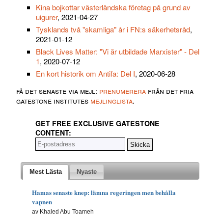
Kina bojkottar västerländska företag på grund av
uigurer
, 2021-04-27
Tysklands två "skamliga" år i FN:s säkerhetsråd
,
2021-01-12
Black Lives Matter: "Vi är utbildade Marxister" - Del
1
, 2020-07-12
En kort historik om Antifa: Del I
, 2020-06-28
få det senaste via mejl:
prenumerera
från det fria
gatestone institutes
mejlinglista
.
GET FREE EXCLUSIVE GATESTONE
CONTENT:
Mest Lästa
Nyaste
Hamas senaste knep: lämna regeringen men behålla
vapnen
av Khaled Abu Toameh