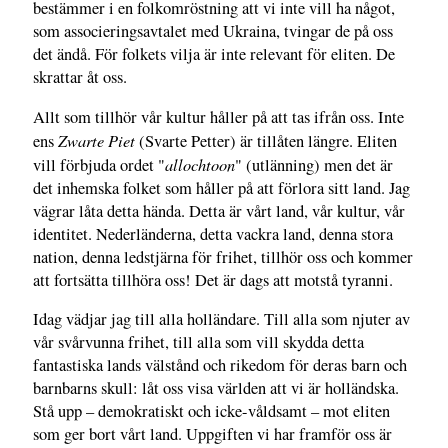
bestämmer i en folkomröstning att vi inte vill ha något,
som associeringsavtalet med Ukraina, tvingar de på oss
det ändå. För folkets vilja är inte relevant för eliten. De
skrattar åt oss.
Allt som tillhör vår kultur håller på att tas ifrån oss. Inte
Zwarte Piet
ens
(Svarte Petter) är tillåten längre. Eliten
allochtoon
vill förbjuda ordet "
" (utlänning) men det är
det inhemska folket som håller på att förlora sitt land. Jag
vägrar låta detta hända. Detta är vårt land, vår kultur, vår
identitet. Nederländerna, detta vackra land, denna stora
nation, denna ledstjärna för frihet, tillhör oss och kommer
att fortsätta tillhöra oss! Det är dags att motstå tyranni.
Idag vädjar jag till alla holländare. Till alla som njuter av
vår svårvunna frihet, till alla som vill skydda detta
fantastiska lands välstånd och rikedom för deras barn och
barnbarns skull: låt oss visa världen att vi är holländska.
Stå upp – demokratiskt och icke-våldsamt – mot eliten
som ger bort vårt land. Uppgiften vi har framför oss är