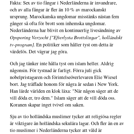
Fakta: Sex av tio fångar i Nederländerna är invandrare,
och av alla fångar är fler än 10 % av marockanskt
ursprung. Marockanska ungdomar misstänks nästan fem
gånger så ofta för brott som inhemska ungdomar.
Nederländerna har blivit en kontinuerlig livesändning av
Opsporing Verzocht ["Efterlysta Brottslingar", holländskt
tv-program].
En politiker som håller tyst om detta är
värdelös. Det vägrar jag göra.
Och jag tänker inte hålla tyst om islam heller. Aldrig
någonsin. För tystnad är farligt. Förra juli gick
nobelpristagaren och förintelseöverlevaren Elie Wiesel
bort. Jag träffade honom för några år sedan i New York.
Han lärde världen en klok läxa: "När någon säger att de
vill döda er, tro dem." Islam säger att de vill döda oss.
Koranen skapar inget tvivel om saken.
Sju av tio holländska muslimer tycker att religiösa regler
är viktigare än holländska sekulära lagar. Och fler än en av
tio muslimer i Nederländerna tycker att våld är