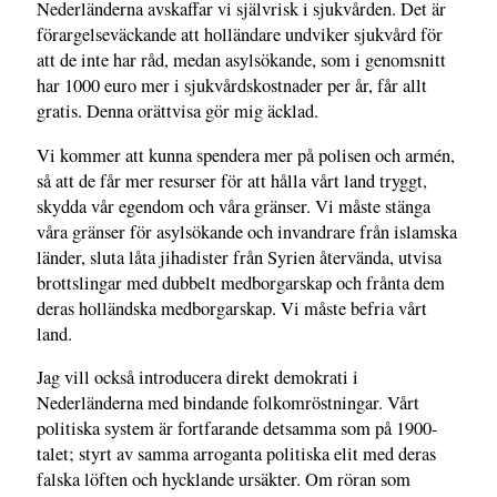
Nederländerna avskaffar vi självrisk i sjukvården. Det är
förargelseväckande att holländare undviker sjukvård för
att de inte har råd, medan asylsökande, som i genomsnitt
har 1000 euro mer i sjukvårdskostnader per år, får allt
gratis. Denna orättvisa gör mig äcklad.
Vi kommer att kunna spendera mer på polisen och armén,
så att de får mer resurser för att hålla vårt land tryggt,
skydda vår egendom och våra gränser. Vi måste stänga
våra gränser för asylsökande och invandrare från islamska
länder, sluta låta jihadister från Syrien återvända, utvisa
brottslingar med dubbelt medborgarskap och frånta dem
deras holländska medborgarskap. Vi måste befria vårt
land.
Jag vill också introducera direkt demokrati i
Nederländerna med bindande folkomröstningar. Vårt
politiska system är fortfarande detsamma som på 1900-
talet; styrt av samma arroganta politiska elit med deras
falska löften och hycklande ursäkter. Om röran som