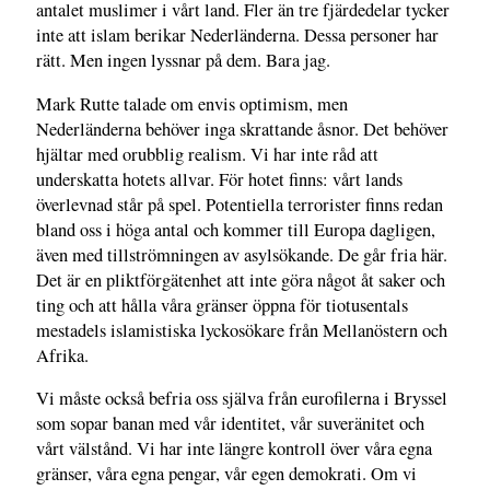
antalet muslimer i vårt land. Fler än tre fjärdedelar tycker
inte att islam berikar Nederländerna. Dessa personer har
rätt. Men ingen lyssnar på dem. Bara jag.
Mark Rutte talade om envis optimism, men
Nederländerna behöver inga skrattande åsnor. Det behöver
hjältar med orubblig realism. Vi har inte råd att
underskatta hotets allvar. För hotet finns: vårt lands
överlevnad står på spel. Potentiella terrorister finns redan
bland oss i höga antal och kommer till Europa dagligen,
även med tillströmningen av asylsökande. De går fria här.
Det är en pliktförgätenhet att inte göra något åt saker och
ting och att hålla våra gränser öppna för tiotusentals
mestadels islamistiska lyckosökare från Mellanöstern och
Afrika.
Vi måste också befria oss själva från eurofilerna i Bryssel
som sopar banan med vår identitet, vår suveränitet och
vårt välstånd. Vi har inte längre kontroll över våra egna
gränser, våra egna pengar, vår egen demokrati. Om vi