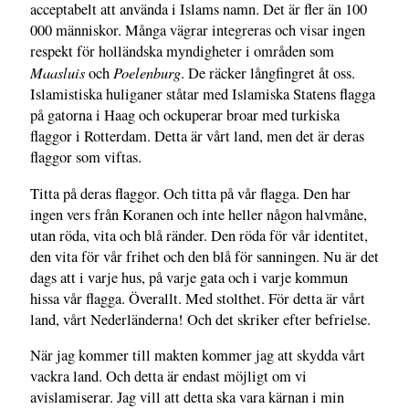
acceptabelt att använda i Islams namn. Det är fler än 100
000 människor. Många vägrar integreras och visar ingen
respekt för holländska myndigheter i områden som
Maasluis
Poelenburg
och
. De räcker långfingret åt oss.
Islamistiska huliganer ståtar med Islamiska Statens flagga
på gatorna i Haag och ockuperar broar med turkiska
flaggor i Rotterdam. Detta är vårt land, men det är deras
flaggor som viftas.
Titta på deras flaggor. Och titta på vår flagga. Den har
ingen vers från Koranen och inte heller någon halvmåne,
utan röda, vita och blå ränder. Den röda för vår identitet,
den vita för vår frihet och den blå för sanningen. Nu är det
dags att i varje hus, på varje gata och i varje kommun
hissa vår flagga. Överallt. Med stolthet. För detta är vårt
land, vårt Nederländerna! Och det skriker efter befrielse.
När jag kommer till makten kommer jag att skydda vårt
vackra land. Och detta är endast möjligt om vi
avislamiserar. Jag vill att detta ska vara kärnan i min