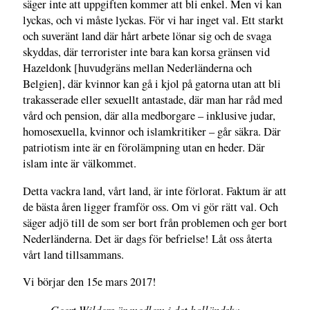
säger inte att uppgiften kommer att bli enkel. Men vi kan
lyckas, och vi måste lyckas. För vi har inget val. Ett starkt
och suveränt land där hårt arbete lönar sig och de svaga
skyddas, där terrorister inte bara kan korsa gränsen vid
Hazeldonk [huvudgräns mellan Nederländerna och
Belgien], där kvinnor kan gå i kjol på gatorna utan att bli
trakasserade eller sexuellt antastade, där man har råd med
vård och pension, där alla medborgare – inklusive judar,
homosexuella, kvinnor och islamkritiker – går säkra. Där
patriotism inte är en förolämpning utan en heder. Där
islam inte är välkommet.
Detta vackra land, vårt land, är inte förlorat. Faktum är att
de bästa åren ligger framför oss. Om vi gör rätt val. Och
säger adjö till de som ser bort från problemen och ger bort
Nederländerna. Det är dags för befrielse! Låt oss återta
vårt land tillsammans.
Vi börjar den 15e mars 2017!
Geert Wilders är medlem i det holländska