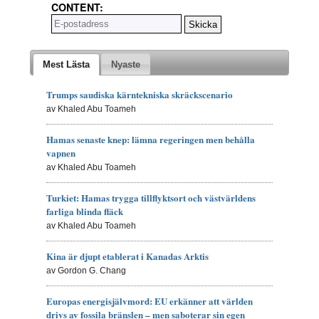
CONTENT:
Mest Lästa
Nyaste
Trumps saudiska kärntekniska skräckscenario
av Khaled Abu Toameh
Hamas senaste knep: lämna regeringen men behålla
vapnen
av Khaled Abu Toameh
Turkiet: Hamas trygga tillflyktsort och västvärldens
farliga blinda fläck
av Khaled Abu Toameh
Kina är djupt etablerat i Kanadas Arktis
av Gordon G. Chang
Europas energisjälvmord: EU erkänner att världen
drivs av fossila bränslen – men saboterar sin egen