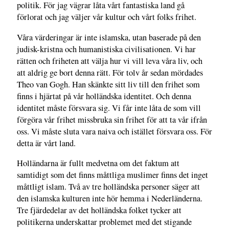
politik. För jag vägrar låta vårt fantastiska land gå
förlorat och jag väljer vår kultur och vårt folks frihet.
Våra värderingar är inte islamska, utan baserade på den
judisk-kristna och humanistiska civilisationen. Vi har
rätten och friheten att välja hur vi vill leva våra liv, och
att aldrig ge bort denna rätt. För tolv år sedan mördades
Theo van Gogh. Han skänkte sitt liv till den frihet som
finns i hjärtat på vår holländska identitet. Och denna
identitet måste försvara sig. Vi får inte låta de som vill
förgöra vår frihet missbruka sin frihet för att ta vår ifrån
oss. Vi måste sluta vara naiva och istället försvara oss. För
detta är vårt land.
Holländarna är fullt medvetna om det faktum att
samtidigt som det finns måttliga muslimer finns det inget
måttligt islam. Två av tre holländska personer säger att
den islamska kulturen inte hör hemma i Nederländerna.
Tre fjärdedelar av det holländska folket tycker att
politikerna underskattar problemet med det stigande