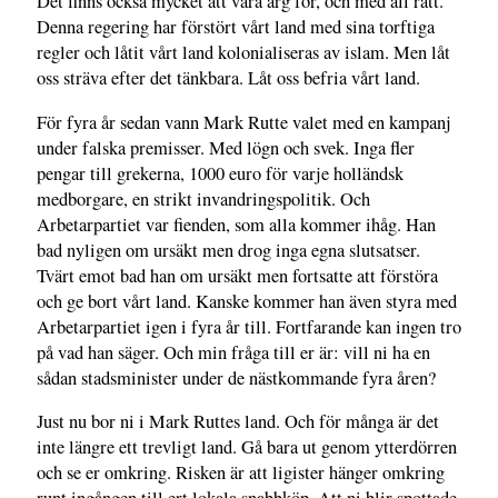
Det finns också mycket att vara arg för, och med all rätt.
Denna regering har förstört vårt land med sina torftiga
regler och låtit vårt land kolonialiseras av islam. Men låt
oss sträva efter det tänkbara. Låt oss befria vårt land.
För fyra år sedan vann Mark Rutte valet med en kampanj
under falska premisser. Med lögn och svek. Inga fler
pengar till grekerna, 1000 euro för varje holländsk
medborgare, en strikt invandringspolitik. Och
Arbetarpartiet var fienden, som alla kommer ihåg. Han
bad nyligen om ursäkt men drog inga egna slutsatser.
Tvärt emot bad han om ursäkt men fortsatte att förstöra
och ge bort vårt land. Kanske kommer han även styra med
Arbetarpartiet igen i fyra år till. Fortfarande kan ingen tro
på vad han säger. Och min fråga till er är: vill ni ha en
sådan stadsminister under de nästkommande fyra åren?
Just nu bor ni i Mark Ruttes land. Och för många är det
inte längre ett trevligt land. Gå bara ut genom ytterdörren
och se er omkring. Risken är att ligister hänger omkring