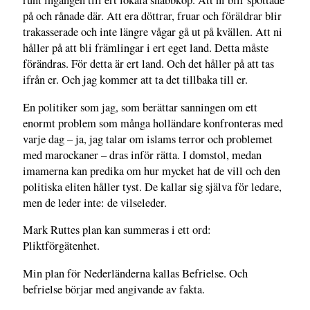
runt ingången till ert lokala snabbköp. Att ni blir spottade
på och rånade där. Att era döttrar, fruar och föräldrar blir
trakasserade och inte längre vågar gå ut på kvällen. Att ni
håller på att bli främlingar i ert eget land. Detta måste
förändras. För detta är ert land. Och det håller på att tas
ifrån er. Och jag kommer att ta det tillbaka till er.
En politiker som jag, som berättar sanningen om ett
enormt problem som många holländare konfronteras med
varje dag – ja, jag talar om islams terror och problemet
med marockaner – dras inför rätta. I domstol, medan
imamerna kan predika om hur mycket hat de vill och den
politiska eliten håller tyst. De kallar sig själva för ledare,
men de leder inte: de vilseleder.
Mark Ruttes plan kan summeras i ett ord:
Pliktförgätenhet.
Min plan för Nederländerna kallas Befrielse. Och
befrielse börjar med angivande av fakta.