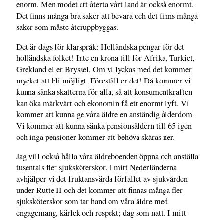
enorm. Men modet att återta vårt land är också enormt.
Det finns många bra saker att bevara och det finns många
saker som måste återuppbyggas.
Det är dags för klarspråk: Holländska pengar för det
holländska folket! Inte en krona till för Afrika, Turkiet,
Grekland eller Bryssel. Om vi lyckas med det kommer
mycket att bli möjligt. Föreställ er det! Då kommer vi
kunna sänka skatterna för alla, så att konsumentkraften
kan öka märkvärt och ekonomin få ett enormt lyft. Vi
kommer att kunna ge våra äldre en anständig ålderdom.
Vi kommer att kunna sänka pensionsåldern till 65 igen
och inga pensioner kommer att behöva skäras ner.
Jag vill också hålla våra äldreboenden öppna och anställa
tusentals fler sjuksköterskor. I mitt Nederländerna
avhjälper vi det fruktansvärda förfallet av sjukvården
under Rutte II och det kommer att finnas många fler
sjuksköterskor som tar hand om våra äldre med
engagemang, kärlek och respekt; dag som natt. I mitt