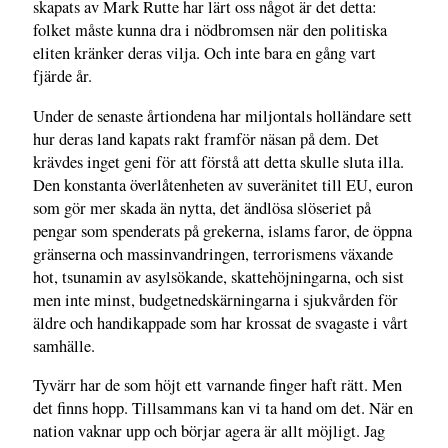
skapats av Mark Rutte har lärt oss något är det detta:
folket måste kunna dra i nödbromsen när den politiska
eliten kränker deras vilja. Och inte bara en gång vart
fjärde år.
Under de senaste årtiondena har miljontals holländare sett
hur deras land kapats rakt framför näsan på dem. Det
krävdes inget geni för att förstå att detta skulle sluta illa.
Den konstanta överlåtenheten av suveränitet till EU, euron
som gör mer skada än nytta, det ändlösa slöseriet på
pengar som spenderats på grekerna, islams faror, de öppna
gränserna och massinvandringen, terrorismens växande
hot, tsunamin av asylsökande, skattehöjningarna, och sist
men inte minst, budgetnedskärningarna i sjukvården för
äldre och handikappade som har krossat de svagaste i vårt
samhälle.
Tyvärr har de som höjt ett varnande finger haft rätt. Men
det finns hopp. Tillsammans kan vi ta hand om det. När en
nation vaknar upp och börjar agera är allt möjligt. Jag