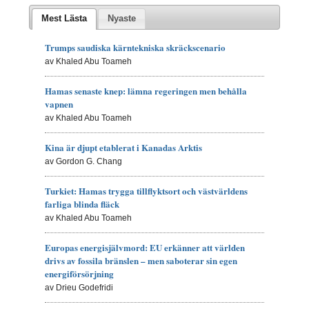
Mest Lästa
Nyaste
Trumps saudiska kärntekniska skräckscenario
av Khaled Abu Toameh
Hamas senaste knep: lämna regeringen men behålla
vapnen
av Khaled Abu Toameh
Kina är djupt etablerat i Kanadas Arktis
av Gordon G. Chang
Turkiet: Hamas trygga tillflyktsort och västvärldens
farliga blinda fläck
av Khaled Abu Toameh
Europas energisjälvmord: EU erkänner att världen
drivs av fossila bränslen – men saboterar sin egen
energiförsörjning
av Drieu Godefridi