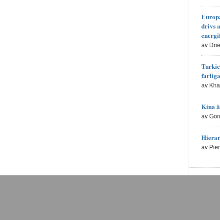
Europa
drivs 
energi
av Dri
Turkie
farlig
av Kh
Kina ä
av Gor
Hierar
av Pie