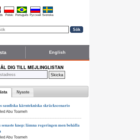
ds
Polski
Português
Pyccĸий
Svenska
sta
English
ÄL DIG TILL MEJLINGLISTAN
ästa
Nyaste
 saudiska kärntekniska skräckscenario
aled Abu Toameh
senaste knep: lämna regeringen men behålla
n
aled Abu Toameh