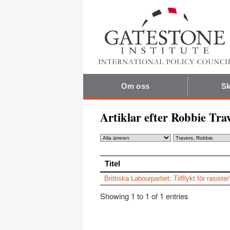
Om oss
Sk
Artiklar efter Robbie Tra
Titel
Titel
Brittiska Labourpartiet: Tillflykt för rasister
Showing 1 to 1 of 1 entries