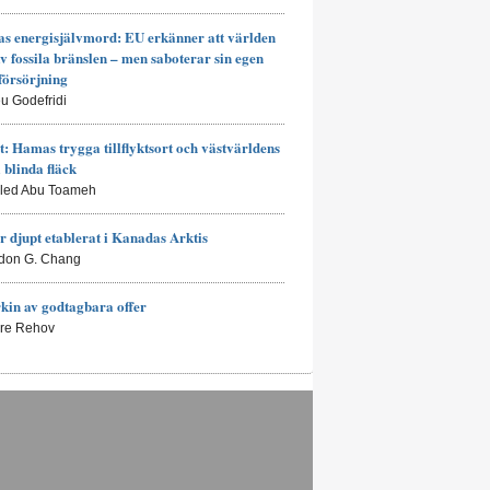
s energisjälvmord: EU erkänner att världen
av fossila bränslen – men saboterar sin egen
försörjning
eu Godefridi
t: Hamas trygga tillflyktsort och västvärldens
a blinda fläck
aled Abu Toameh
r djupt etablerat i Kanadas Arktis
don G. Chang
kin av godtagbara offer
rre Rehov