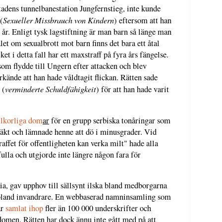
stadens tunnelbanestation Jungfernstieg, inte kunde
Sexueller Missbrauch von Kindern
(
) eftersom att han
4 år. Enligt tysk lagstiftning är man barn så länge man
let om sexualbrott mot barn finns det bara ett åtal
et i detta fall har ett maxstraff på fyra års fängelse.
som flydde till Ungern efter attacken och blev
rkände att han hade våldtagit flickan. Rätten sade
verminderte Schuldfähigkeit
 (
) för att han hade varit
llkorliga dom
ar
för en grupp serbiska tonåringar som
dtäkt och lämnade henne att dö i minusgrader. Vid
raffet för offentligheten kan verka milt" hade alla
fulla och utgjorde inte längre någon fara för
a, gav upphov till sällsynt ilska bland medborgarna
 bland invandrare. En webbaserad namninsamling som
ar
samlat ihop
fler än 100 000 underskrifter och
 domen. Rätten har dock ännu inte gått med på att