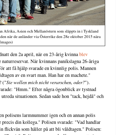
ån Afrika, Asien och Mellanöstern som släppts in i Tyskland
den när de anländer via Österrike den 28e oktober 2015 nära
 Images)
dnatt den 2a april, när en 23-årig kvinna
blev
 naturreservat. När kvinnans panikslagna 26-åriga
r att få hjälp svarade en kvinnlig polis. Mannen
våldtagen av en svart man. Han har en machete."
Sie wollen mich nicht verarschen, oder?
 ("
").
varade: "Hmm." Efter några ögonblick av tystnad
tt utreda situationen. Sedan sade hon "tack, hejdå" och
n polisens larmnummer igen och en annan polis
 precis din kollega." Polisen svarade: "Vad handlar
flickvän som håller på att bli våldtagen." Polisen: