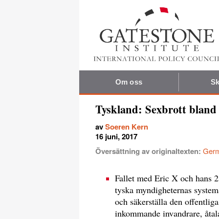
Om oss
Sk
Tyskland: Sexbrott bland
av
Soeren Kern
16 juni, 2017
Översättning av originaltexten:
Germ
Fallet med Eric X och hans 23
tyska myndigheternas system
och säkerställa den offentlig
inkommande invandrare, åtala