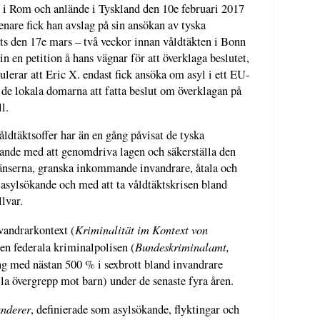
åg i Rom och anlände i Tyskland den 10e februari 2017
enare fick han avslag på sin ansökan av tyska
ts den 17e mars – två veckor innan våldtäkten i Bonn
 en petition å hans vägnar för att överklaga beslutet,
lerar att Eric X. endast fick ansöka om asyl i ett EU-
ör de lokala domarna att fatta beslut om överklagan på
l.
åldtäktsoffer har än en gång påvisat de tyska
ande med att genomdriva lagen och säkerställa den
ränserna, granska inkommande invandrare, åtala och
 asylsökande och med att ta våldtäktskrisen bland
lvar.
Kriminalität im Kontext von
vandrarkontext (
Bundeskriminalamt,
en federala kriminalpolisen (
ing med nästan 500 % i sexbrott bland invandrare
lla övergrepp mot barn) under de senaste fyra åren.
nderer
, definierade som asylsökande, flyktingar och