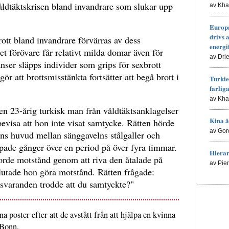
åldtäktskrisen bland invandrare som slukar upp
av Kh
Europa
drivs 
tt bland invandrare förvärras av dess
energi
et förövare får relativt milda domar även för
av Dri
anser släpps individer som grips för sexbrott
ör att brottsmisstänkta fortsätter att begå brott i
Turkie
farlig
av Kh
en 23-årig turkisk man från våldtäktsanklagelser
Kina ä
 bevisa att hon inte visat samtycke. Rätten hörde
av Gor
ns huvud mellan sänggavelns stålgaller och
pade gånger över en period på över fyra timmar.
Hierar
orde motstånd genom att riva den åtalade på
av Pie
 slutade hon göra motstånd. Rätten frågade:
 svaranden trodde att du samtyckte?"
na poster efter att de avstått från att hjälpa en kvinna
 Bonn.