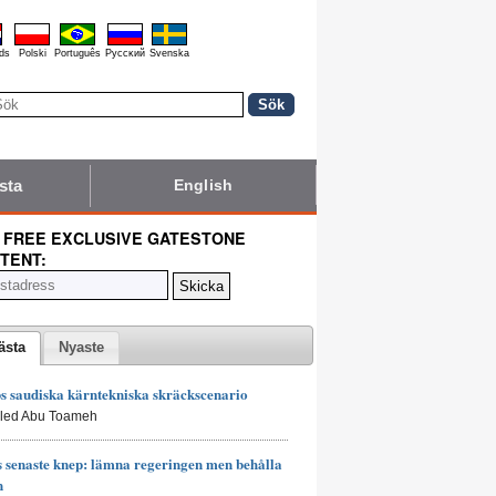
ds
Polski
Português
Pyccĸий
Svenska
sta
English
 FREE EXCLUSIVE GATESTONE
TENT:
ästa
Nyaste
 saudiska kärntekniska skräckscenario
aled Abu Toameh
senaste knep: lämna regeringen men behålla
n