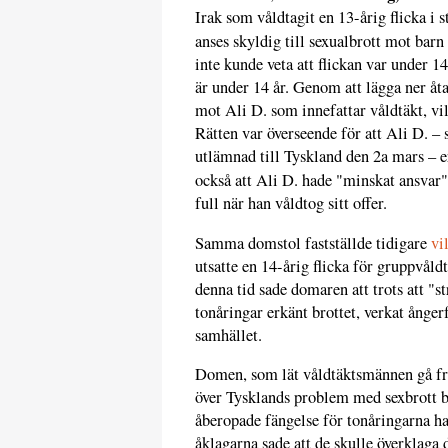
Irak som våldtagit en 13-årig flicka i 
anses skyldig till sexualbrott mot barn 
inte kunde veta att flickan var under 1
är under 14 år. Genom att lägga ner åta
mot Ali D. som innefattar våldtäkt, vilk
Rätten var överseende för att Ali D. – 
utlämnad till Tyskland den 2a mars – e
också att Ali D. hade "minskat ansvar"
full när han våldtog sitt offer.
Samma domstol fastställde tidigare
vi
utsatte en 14-årig flicka för gruppvål
denna tid sade domaren att trots att "st
tonåringar erkänt brottet, verkat ånger
samhället.
Domen, som lät våldtäktsmännen gå fri
över Tysklands problem med sexbrott
åberopade fängelse för tonåringarna h
åklagarna sade att de skulle överklaga