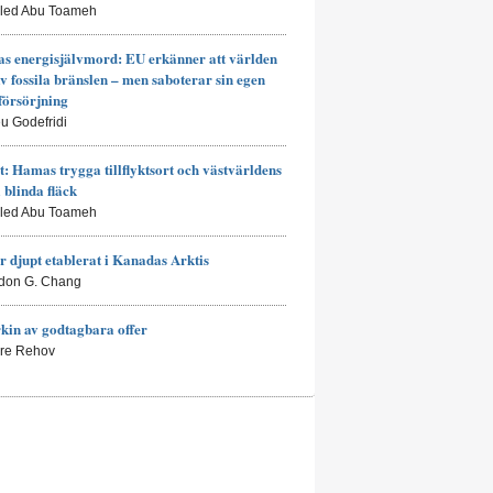
aled Abu Toameh
s energisjälvmord: EU erkänner att världen
av fossila bränslen – men saboterar sin egen
försörjning
eu Godefridi
t: Hamas trygga tillflyktsort och västvärldens
a blinda fläck
aled Abu Toameh
r djupt etablerat i Kanadas Arktis
don G. Chang
kin av godtagbara offer
rre Rehov