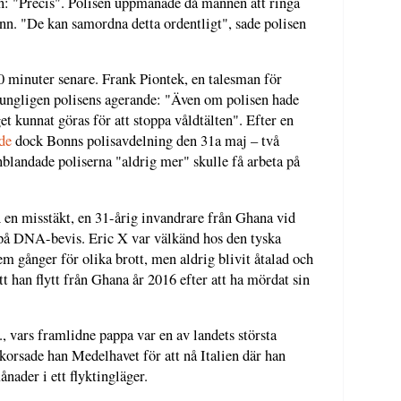
en: "Precis". Polisen uppmanade då mannen att ringa
nn. "De kan samordna detta ordentligt", sade polisen
 20 minuter senare. Frank Piontek, en talesman för
ungligen polisens agerande: "Även om polisen hade
get kunnat göras för att stoppa våldtälten". Efter en
de
dock Bonns polisavdelning den 31a maj – två
nblandade poliserna "aldrig mer" skulle få arbeta på
n en misstäkt, en 31-årig invandrare från Ghana vid
 DNA-bevis. Eric X var välkänd hos den tyska
fem gånger för olika brott, men aldrig blivit åtalad och
tt han flytt från Ghana år 2016 efter att ha mördat sin
, vars framlidne pappa var en av landets största
 korsade han Medelhavet för att nå Italien där han
nader i ett flyktingläger.