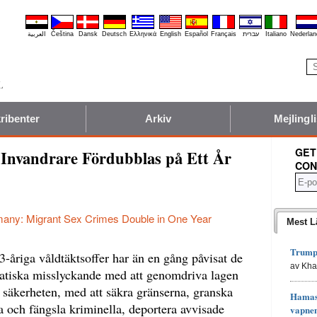
العربية
Čeština
Dansk
Deutsch
Ελληνικά
English
Español
Français
עברית
Italiano
Nederlan
ribenter
Arkiv
Mejlingli
GET
 Invandrare Fördubblas på Ett År
CON
any: Migrant Sex Crimes Double in One Year
Mest L
Trumps
-åriga våldtäktsoffer har än en gång påvisat de
av Kh
atiska misslyckande med att genomdriva lagen
a säkerheten, med att säkra gränserna, granska
Hamas 
 och fängsla kriminella, deportera avvisade
vapne