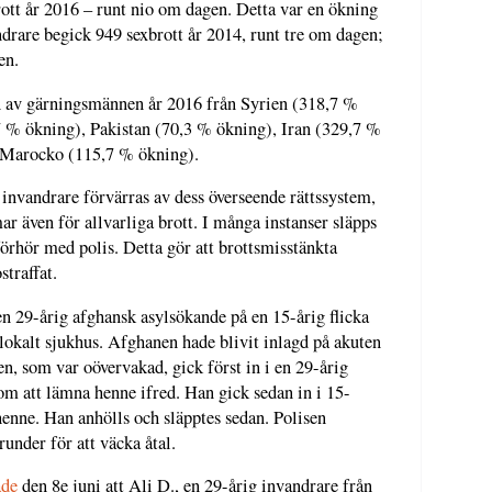
rott år 2016 – runt nio om dagen. Detta var en ökning
rare begick 949 sexbrott år 2014, runt tre om dagen;
en.
n av gärningsmännen år 2016 från Syrien (318,7 %
 % ökning), Pakistan (70,3 % ökning), Iran (329,7 %
 Marocko (115,7 % ökning).
invandrare förvärras av dess överseende rättssystem,
mar även för allvarliga brott. I många instanser släpps
förhör med polis. Detta gör att brottsmisstänkta
straffat.
n 29-årig afghansk asylsökande på en 15-årig flicka
 lokalt sjukhus. Afghanen hade blivit inlagd på akuten
n, som var oövervakad, gick först in i en 29-årig
m att lämna henne ifred. Han gick sedan in i 15-
enne. Han anhölls och släpptes sedan. Polisen
runder för att väcka åtal.
ade
den 8e juni att Ali D., en 29-årig invandrare från