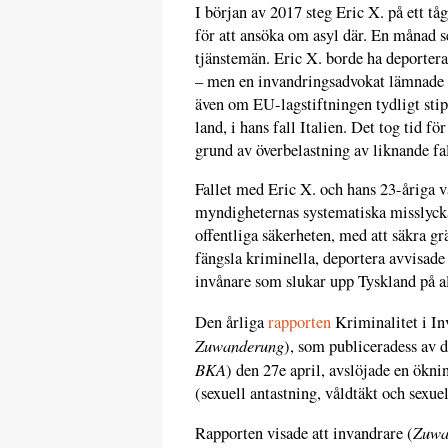
I början av 2017 steg Eric X. på ett t
för att ansöka om asyl där. En månad s
tjänstemän. Eric X. borde ha deportera
– men en invandringsadvokat lämnade in
även om EU-lagstiftningen tydligt stipu
land, i hans fall Italien. Det tog tid f
grund av överbelastning av liknande fal
Fallet med Eric X. och hans 23-åriga v
myndigheternas systematiska misslyck
offentliga säkerheten, med att säkra g
fängsla kriminella, deportera avvisade
invånare som slukar upp Tyskland på al
Den årliga
rapporten
Kriminalitet i In
Zuwanderung
), som publiceradess av d
BKA
) den 27e april, avslöjade en ökn
(sexuell antastning, våldtäkt och sexue
Zuwa
Rapporten visade att invandrare (