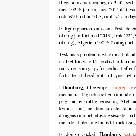
illegala invandrare) begick 3 404 sexb
med 102 % jämfört med 2015 då invand
och 599 brott år 2013, runt två om dag
Enligt rapporten kom den största dele
ökning jämfört med 2015), Irak (222,7
ökning), Algeriet (100 % ökning) och
Tysklands problem med sexbrott bland 
i vilket förövare får relativt milda do
individer som grips för sexbrott efter 
fortsätter att begå brott till synes helt o
Hamburg
I
, till exempel,
förgrep sig
e
medan hon låg och sov i ett rum på ett
på grund av kraftig berusning. Afghane
kvinnas rum, men hon lyckades få hono
åringens rum och utövade sexakter på h
menade att det inte fanns tillräckliga g
Hamburg,
En domstol, också i
beslut