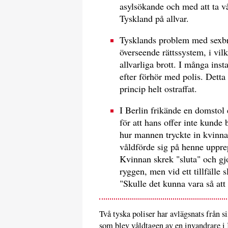
asylsökande och med att ta v
Tyskland på allvar.
Tysklands problem med sexbro
överseende rättssystem, i vilk
allvarliga brott. I många inst
efter förhör med polis. Detta g
princip helt ostraffat.
I Berlin frikände en domstol 
för att hans offer inte kunde
hur mannen tryckte in kvinna
våldförde sig på henne uppre
Kvinnan skrek "sluta" och gj
ryggen, men vid ett tillfälle
"Skulle det kunna vara så att
Två tyska poliser har avlägsnats från si
som blev våldtagen av en invandrare i