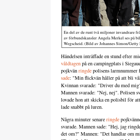
En del av de runt två miljoner invandrare fr
av förbundskansler Angela Merkel ses på bil
Wegscheid. (Bild av Johannes Simon/Getty
Händelsen inträffade en stund efter mi
våldtagen
på en campingplats i Siegaue
pojkvän
ringde
polisens larmnummer fö
sade
: "Min flickvän håller på att bli 
Kvinnan svarade: "Driver du med mig?
Mannen svarade: "Nej, nej". Polisen s
lovade hon att skicka en polisbil för a
lade snabbt på luren.
Några minuter senare
ringde
pojkvänne
svarade. Mannen sade: "Hej, jag ringde
det om?" Mannen: "Det handlar om min 