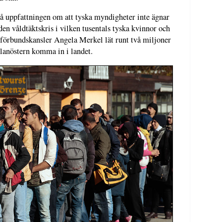
 på uppfattningen om att tyska myndigheter inte ägnar
en våldtäktskris i vilken tusentals tyska kvinnor och
n förbundskansler Angela Merkel lät runt två miljoner
lanöstern komma in i landet.