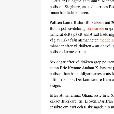
"Detta är i Siegaue, inte sant?" Mann
polisen i Siegburg, en stad norr om Bo
innan han lade på luren.
Polisen kom till slut till platsen runt
Bonns polisavdelning
försvarade
urspr
hanterat detta på ett annat sätt hade in
våg av ilska från allmänheten
meddela
månader efter våldtäkten – att de två i
polisens larmcentrum.
Sex dagar efter våldtäkten grep polise
namn Eric Kwame Andam X. baserat på
polisen; han hade tidigare arresterats 
alltid frisläppt. Det kom senare fram a
svåger.
Efter att ha lämnat Ghana reste Eric X.
kakaotillverkare, till Libyen. Därifrån
ansökte om asyl och tillbringade nio må