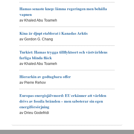
Hamas senaste knep: lämna regeringen men behålla
vapnen
av Khaled Abu Toameh
Kina är djupt etablerat i Kanadas Arktis
av Gordon G. Chang
Turkiet: Hamas trygga tillflyktsort och västvärldens
farliga blinda fläck
av Khaled Abu Toameh
Hierarkin av godtagbara offer
av Pierre Rehov
Europas energisjälvmord: EU erkänner att världen
drivs av fossila bränslen – men saboterar sin egen
energiförsörjning
av Drieu Godefridi