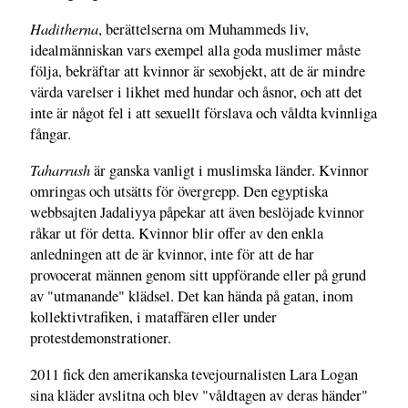
Haditherna
, berättelserna om Muhammeds liv,
idealmänniskan vars exempel alla goda muslimer måste
följa, bekräftar att kvinnor är sexobjekt, att de är mindre
värda varelser i likhet med hundar och åsnor, och att det
inte är något fel i att sexuellt förslava och våldta kvinnliga
fångar.
Taharrush
är ganska vanligt i muslimska länder. Kvinnor
omringas och utsätts för övergrepp. Den egyptiska
webbsajten Jadaliyya påpekar att även beslöjade kvinnor
råkar ut för detta. Kvinnor blir offer av den enkla
anledningen att de är kvinnor, inte för att de har
provocerat männen genom sitt uppförande eller på grund
av "utmanande" klädsel. Det kan hända på gatan, inom
kollektivtrafiken, i mataffären eller under
protestdemonstrationer.
2011 fick den amerikanska tevejournalisten Lara Logan
sina kläder avslitna och blev "våldtagen av deras händer"