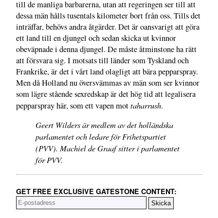
till de manliga barbarerna, utan att regeringen ser till att
dessa män hålls tusentals kilometer bort från oss. Tills det
inträffar, behövs andra åtgärder. Det är oansvarigt att göra
ett land till en djungel och sedan skicka ut kvinnor
obeväpnade i denna djungel. De måste åtminstone ha rätt
att försvara sig. I motsats till länder som Tyskland och
Frankrike, är det i vårt land olagligt att bära pepparspray.
Men då Holland nu översvämmas av män som ser kvinnor
som lägre stående sexredskap är det hög tid att legalisera
taharrush
pepparspray här, som ett vapen mot
.
Geert Wilders är medlem av det holländska
parlamentet och ledare för Frihetspartiet
(PVV). Machiel de Graaf sitter i parlamentet
för PVV.
GET FREE EXCLUSIVE GATESTONE CONTENT: