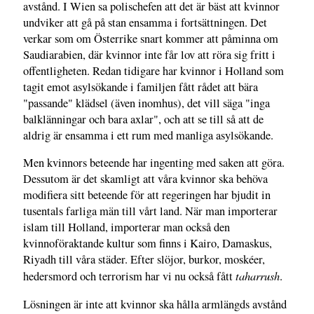
avstånd. I Wien sa polischefen att det är bäst att kvinnor
undviker att gå på stan ensamma i fortsättningen. Det
verkar som om Österrike snart kommer att påminna om
Saudiarabien, där kvinnor inte får lov att röra sig fritt i
offentligheten. Redan tidigare har kvinnor i Holland som
tagit emot asylsökande i familjen fått rådet att bära
"passande" klädsel (även inomhus), det vill säga "inga
balklänningar och bara axlar", och att se till så att de
aldrig är ensamma i ett rum med manliga asylsökande.
Men kvinnors beteende har ingenting med saken att göra.
Dessutom är det skamligt att våra kvinnor ska behöva
modifiera sitt beteende för att regeringen har bjudit in
tusentals farliga män till vårt land. När man importerar
islam till Holland, importerar man också den
kvinnoföraktande kultur som finns i Kairo, Damaskus,
Riyadh till våra städer. Efter slöjor, burkor, moskéer,
taharrush
hedersmord och terrorism har vi nu också fått
.
Lösningen är inte att kvinnor ska hålla armlängds avstånd