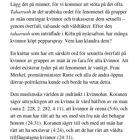
Lägg det på minnet, för vi kommer att stöta på det ofta.
Taharrush
är det arabiska ordet för fenomenet då grupper
av män omringar kvinnor och trakasserar dem sexuellt –
genom överfall, tafsande och våldtäkter. Efter den
taharrush
som inträffade i Köln på nyårsafton, har många
kvinnor köpt pepparspray. Vem kan klandra dem?
En kultur som har ett särskilt ord för sexuella överfall på
kvinnor av grupper av män är en fara för alla kvinnor. Att
ordet existerar tyder på att fenomenet är vanligt. Frau
Merkel, premiärminister Rutte och alla de andra öppna
dörrar-politikerna kunde och borde ha vetat detta.
Den muslimska världen är indränkt i kvinnohat. Koranen
säger uttryckligen att en kvinna är värd hälften av en man
(sura 2: 228, 2: 282, 4:11), att kvinnor är orena (5:6), och
att en man har rätt att ha sex med sin fru när det behagar
honom (24:31). Koranen säger till och med att män har
rätt att ha sexslavar (4:24), och att de har rätt att våldta
tillfångatagna kvinnor (24:31).