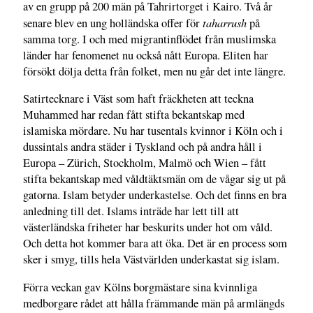
av en grupp på 200 män på Tahrirtorget i Kairo. Två år
taharrush
senare blev en ung holländska offer för
på
samma torg. I och med migrantinflödet från muslimska
länder har fenomenet nu också nått Europa. Eliten har
försökt dölja detta från folket, men nu går det inte längre.
Satirtecknare i Väst som haft fräckheten att teckna
Muhammed har redan fått stifta bekantskap med
islamiska mördare. Nu har tusentals kvinnor i Köln och i
dussintals andra städer i Tyskland och på andra håll i
Europa – Zürich, Stockholm, Malmö och Wien – fått
stifta bekantskap med våldtäktsmän om de vågar sig ut på
gatorna. Islam betyder underkastelse. Och det finns en bra
anledning till det. Islams inträde har lett till att
västerländska friheter har beskurits under hot om våld.
Och detta hot kommer bara att öka. Det är en process som
sker i smyg, tills hela Västvärlden underkastat sig islam.
Förra veckan gav Kölns borgmästare sina kvinnliga
medborgare rådet att hålla främmande män på armlängds