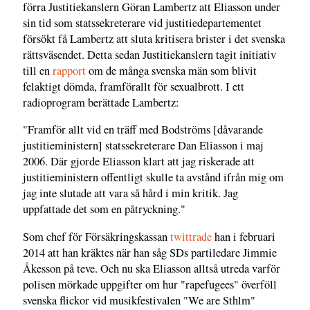
förra Justitiekanslern Göran Lambertz att Eliasson under
sin tid som statssekreterare vid justitiedepartementet
försökt få Lambertz att sluta kritisera brister i det svenska
rättsväsendet. Detta sedan Justitiekanslern tagit initiativ
till en
rapport
om de många svenska män som blivit
felaktigt dömda, framförallt för sexualbrott. I ett
radioprogram berättade Lambertz:
"Framför allt vid en träff med Bodströms [dåvarande
justitieministern] statssekreterare Dan Eliasson i maj
2006. Där gjorde Eliasson klart att jag riskerade att
justitieministern offentligt skulle ta avstånd ifrån mig om
jag inte slutade att vara så hård i min kritik. Jag
uppfattade det som en påtryckning."
Som chef för Försäkringskassan
twittrade
han i februari
2014 att han kräktes när han såg SDs partiledare Jimmie
Åkesson på teve. Och nu ska Eliasson alltså utreda varför
polisen mörkade uppgifter om hur "rapefugees" överföll
svenska flickor vid musikfestivalen "We are Sthlm"