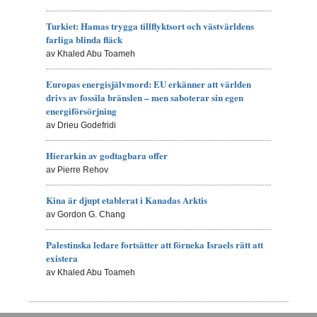
Turkiet: Hamas trygga tillflyktsort och västvärldens
farliga blinda fläck
av Khaled Abu Toameh
Europas energisjälvmord: EU erkänner att världen
drivs av fossila bränslen – men saboterar sin egen
energiförsörjning
av Drieu Godefridi
Hierarkin av godtagbara offer
av Pierre Rehov
Kina är djupt etablerat i Kanadas Arktis
av Gordon G. Chang
Palestinska ledare fortsätter att förneka Israels rätt att
existera
av Khaled Abu Toameh