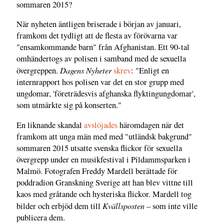
sommaren 2015?
När nyheten äntligen briserade i början av januari,
framkom det tydligt att de flesta av förövarna var
"ensamkommande barn" från Afghanistan. Ett 90-tal
omhändertogs av polisen i samband med de sexuella
Dagens Nyheter
övergreppen.
skrev
: "Enligt en
internrapport hos polisen var det en stor grupp med
ungdomar, 'företrädesvis afghanska flyktingungdomar',
som utmärkte sig på konserten."
En liknande skandal
avslöjades
häromdagen när det
framkom att unga män med med "utländsk bakgrund"
sommaren 2015 utsatte svenska flickor för sexuella
övergrepp under en musikfestival i Pildammsparken i
Malmö. Fotografen Freddy Mardell berättade för
poddradion Granskning Sverige att han blev vittne till
kaos med gråtande och hysteriska flickor. Mardell tog
Kvällsposten
bilder och erbjöd dem till
– som inte ville
publicera dem.