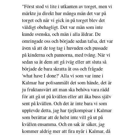
"Först stod vi lite i utkanten av torget, men vi
märkte ju direkt hur många män det var på
torget och när vi gick in på torget blev det
väldigt obehagligt. Det var män som inte
kunde svenska, och män i alla åldrar. De
omringade oss och började sedan tafsa, det var
även så att de tog tag i huvuden och pussade
på kinderna och pannorna, med tvång. När vi
sedan sa åt dem att gå iväg eller att sluta så
började de bara skratta åt oss och frågade
'what have I done?' Alla vi som var inne i
Kalmar har polisanmält det som hände, det är
ju fruktansvärt att man ska behöva vara rädd
för att gå ut på kvällen eller att åka buss själv
sent på kvällen. Och det är inte bara vi som
upplevde detta, jag har tjejkompisar i Kalmar
som berättar att de helst inte vill gå ut på
kvällen ensamma. Och en sak är säker, jag
kommer aldrig mer att fira nyår i Kalmar, då