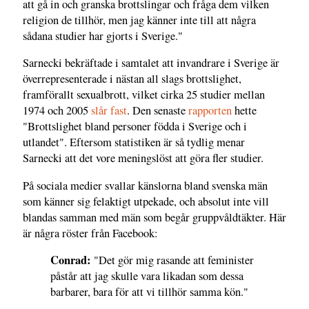
att gå in och granska brottslingar och fråga dem vilken
religion de tillhör, men jag känner inte till att några
sådana studier har gjorts i Sverige."
Sarnecki bekräftade i samtalet att invandrare i Sverige är
överrepresenterade i nästan all slags brottslighet,
framförallt sexualbrott, vilket cirka 25 studier mellan
1974 och 2005
slår fast
. Den senaste
rapporten
hette
"Brottslighet bland personer födda i Sverige och i
utlandet". Eftersom statistiken är så tydlig menar
Sarnecki att det vore meningslöst att göra fler studier.
På sociala medier svallar känslorna bland svenska män
som känner sig felaktigt utpekade, och absolut inte vill
blandas samman med män som begår gruppvåldtäkter. Här
är några röster från Facebook:
Conrad:
"Det gör mig rasande att feminister
påstår att jag skulle vara likadan som dessa
barbarer, bara för att vi tillhör samma kön."