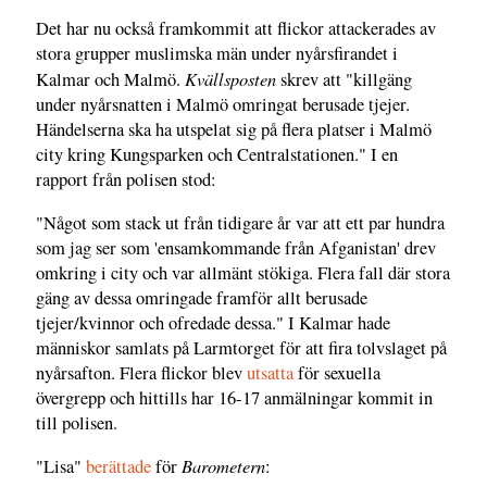
Det har nu också framkommit att flickor attackerades av
stora grupper muslimska män under nyårsfirandet i
Kvällsposten
Kalmar och Malmö.
skrev att "killgäng
under nyårsnatten i Malmö omringat berusade tjejer.
Händelserna ska ha utspelat sig på flera platser i Malmö
city kring Kungsparken och Centralstationen." I en
rapport från polisen stod:
"Något som stack ut från tidigare år var att ett par hundra
som jag ser som 'ensamkommande från Afganistan' drev
omkring i city och var allmänt stökiga. Flera fall där stora
gäng av dessa omringade framför allt berusade
tjejer/kvinnor och ofredade dessa." I Kalmar hade
människor samlats på Larmtorget för att fira tolvslaget på
nyårsafton. Flera flickor blev
utsatta
för sexuella
övergrepp och hittills har 16-17 anmälningar kommit in
till polisen.
Barometern
"Lisa"
berättade
för
: