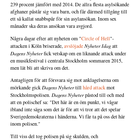
239 procent jämfört med 2014. De allra flesta asylsökande
afghaner påstår sig vara barn, och får därmed tillgång till
ett så kallat snabbspår för sin asylansökan. Inom sex
månader ska deras ansökan vara avgjord.
Några dagar efter att nyheten om "
Circle of Hell
"-
Nyheter Idag
attacken i Köln briserade,
avslöjade
att
Dagens Nyheter
fick vetskap om en liknande attack under
en musikfestival i centrala Stockholm sommaren 2015,
men lät bli att skriva om det.
Antagligen för att försvara sig mot anklagelserna om
Dagens Nyheter
mörkande gick
till
hård attack
mot
Dagens Nyheter
Stockholmspolisen.
påstod till och med
att en polischef sa: "Det här är en öm punkt, vi vågar
ibland inte säga som det är för att vi tror att det spelar
Sverigedemokraterna i händerna. Vi får ta på oss det här
inom polisen."
Till viss del tog polisen på sig skulden, och