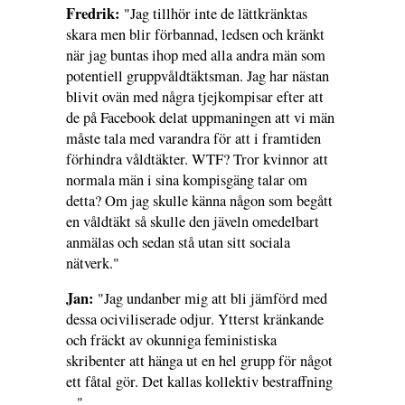
Fredrik:
"Jag tillhör inte de lättkränktas
skara men blir förbannad, ledsen och kränkt
när jag buntas ihop med alla andra män som
potentiell gruppvåldtäktsman. Jag har nästan
blivit ovän med några tjejkompisar efter att
de på Facebook delat uppmaningen att vi män
måste tala med varandra för att i framtiden
förhindra våldtäkter. WTF? Tror kvinnor att
normala män i sina kompisgäng talar om
detta? Om jag skulle känna någon som begått
en våldtäkt så skulle den jäveln omedelbart
anmälas och sedan stå utan sitt sociala
nätverk."
Jan:
"Jag undanber mig att bli jämförd med
dessa ociviliserade odjur. Ytterst kränkande
och fräckt av okunniga feministiska
skribenter att hänga ut en hel grupp för något
ett fåtal gör. Det kallas kollektiv bestraffning
..."