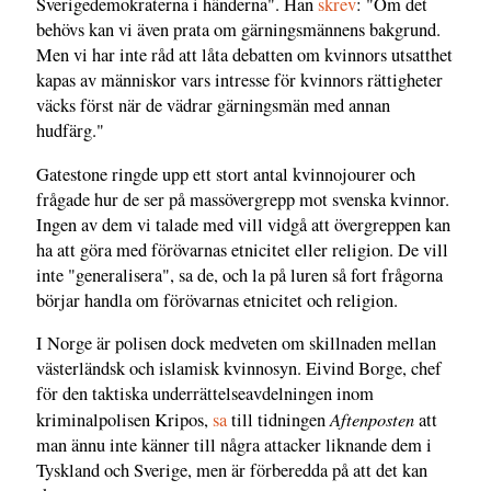
Sverigedemokraterna i händerna". Han
skrev
: "Om det
behövs kan vi även prata om gärningsmännens bakgrund.
Men vi har inte råd att låta debatten om kvinnors utsatthet
kapas av människor vars intresse för kvinnors rättigheter
väcks först när de vädrar gärningsmän med annan
hudfärg."
Gatestone ringde upp ett stort antal kvinnojourer och
frågade hur de ser på massövergrepp mot svenska kvinnor.
Ingen av dem vi talade med vill vidgå att övergreppen kan
ha att göra med förövarnas etnicitet eller religion. De vill
inte "generalisera", sa de, och la på luren så fort frågorna
börjar handla om förövarnas etnicitet och religion.
I Norge är polisen dock medveten om skillnaden mellan
västerländsk och islamisk kvinnosyn. Eivind Borge, chef
för den taktiska underrättelseavdelningen inom
Aftenposten
kriminalpolisen Kripos,
sa
till tidningen
att
man ännu inte känner till några attacker liknande dem i
Tyskland och Sverige, men är förberedda på att det kan