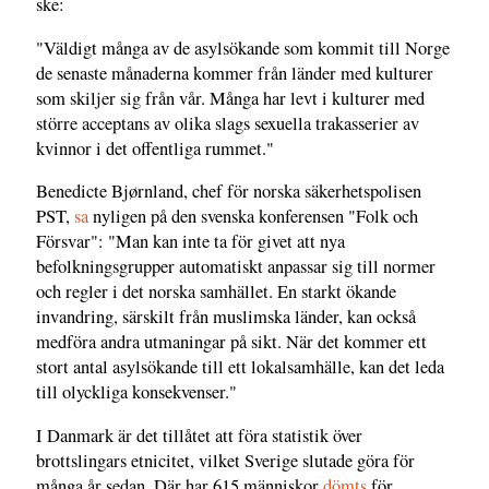
ske:
"Väldigt många av de asylsökande som kommit till Norge
de senaste månaderna kommer från länder med kulturer
som skiljer sig från vår. Många har levt i kulturer med
större acceptans av olika slags sexuella trakasserier av
kvinnor i det offentliga rummet."
Benedicte Bjørnland, chef för norska säkerhetspolisen
PST,
sa
nyligen på den svenska konferensen "Folk och
Försvar": "Man kan inte ta för givet att nya
befolkningsgrupper automatiskt anpassar sig till normer
och regler i det norska samhället. En starkt ökande
invandring, särskilt från muslimska länder, kan också
medföra andra utmaningar på sikt. När det kommer ett
stort antal asylsökande till ett lokalsamhälle, kan det leda
till olyckliga konsekvenser."
I Danmark är det tillåtet att föra statistik över
brottslingars etnicitet, vilket Sverige slutade göra för
många år sedan. Där har 615 människor
dömts
för