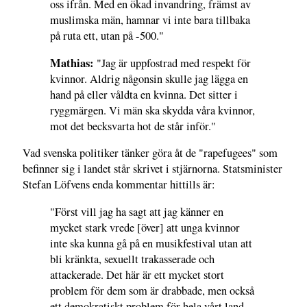
oss ifrån. Med en ökad invandring, främst av
muslimska män, hamnar vi inte bara tillbaka
på ruta ett, utan på -500."
Mathias:
"Jag är uppfostrad med respekt för
kvinnor. Aldrig någonsin skulle jag lägga en
hand på eller våldta en kvinna. Det sitter i
ryggmärgen. Vi män ska skydda våra kvinnor,
mot det becksvarta hot de står inför."
Vad svenska politiker tänker göra åt de "rapefugees" som
befinner sig i landet står skrivet i stjärnorna. Statsminister
Stefan Löfvens enda kommentar hittills är:
"Först vill jag ha sagt att jag känner en
mycket stark vrede [över] att unga kvinnor
inte ska kunna gå på en musikfestival utan att
bli kränkta, sexuellt trakasserade och
attackerade. Det här är ett mycket stort
problem för dem som är drabbade, men också
ett demokratiskt problem för hela vårt land