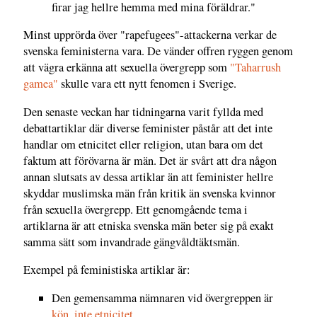
firar jag hellre hemma med mina föräldrar."
Minst upprörda över "rapefugees"-attackerna verkar de
svenska feministerna vara. De vänder offren ryggen genom
att vägra erkänna att sexuella övergrepp som
"Taharrush
gamea"
skulle vara ett nytt fenomen i Sverige.
Den senaste veckan har tidningarna varit fyllda med
debattartiklar där diverse feminister påstår att det inte
handlar om etnicitet eller religion, utan bara om det
faktum att förövarna är män. Det är svårt att dra någon
annan slutsats av dessa artiklar än att feminister hellre
skyddar muslimska män från kritik än svenska kvinnor
från sexuella övergrepp. Ett genomgående tema i
artiklarna är att etniska svenska män beter sig på exakt
samma sätt som invandrade gängvåldtäktsmän.
Exempel på feministiska artiklar är:
Den gemensamma nämnaren vid övergreppen är
kön, inte etnicitet
.