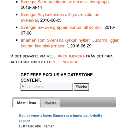
Sverige: Sommarinferno av sexuella övergrepp
,
2016-08-14
Sverige: Asylsökandes allt grövre våld mot
svenskar
, 2016-08-05
Sverige: Sexövergreppen bortom all kontroll
, 2016-
07-08
Imamen som Svenska kyrkan hyllar: "Judarna ligger
bakom Islamiska staten!"
, 2016-06-29
få det senaste via mejl:
prenumerera
från det fria
gatestone institutes
mejlinglista
.
GET FREE EXCLUSIVE GATESTONE
CONTENT:
Mest Lästa
Nyaste
Hamas senaste knep: lämna regeringen men behålla
vapnen
av Khaled Abu Toameh