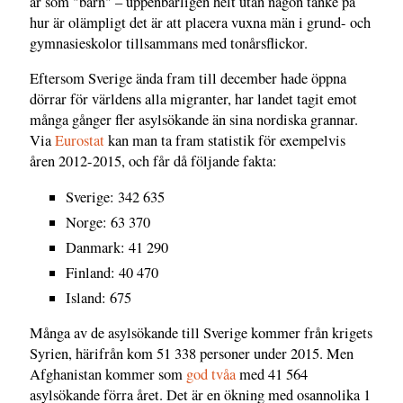
år som "barn" – uppenbarligen helt utan någon tanke på
hur är olämpligt det är att placera vuxna män i grund- och
gymnasieskolor tillsammans med tonårsflickor.
Eftersom Sverige ända fram till december hade öppna
dörrar för världens alla migranter, har landet tagit emot
många gånger fler asylsökande än sina nordiska grannar.
Via
Eurostat
kan man ta fram statistik för exempelvis
åren 2012-2015, och får då följande fakta:
Sverige: 342 635
Norge: 63 370
Danmark: 41 290
Finland: 40 470
Island: 675
Många av de asylsökande till Sverige kommer från krigets
Syrien, härifrån kom 51 338 personer under 2015. Men
Afghanistan kommer som
god tvåa
med 41 564
asylsökande förra året. Det är en ökning med osannolika 1