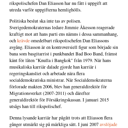
rikspolischefen Dan Eliasson har nu fått i uppgift att
utreda varför uppgifterna hemlighölls.
Politiska beslut ska inte tas av polisen.
Sverigedemokraternas ledare Jimmie Åkesson reagerade
kraftigt mot att hans parti ens nämns i dessa sammanhang,
och
krävde
omedelbart rikspolischefen Dan Eliassons
avgång. Eliasson är en kontroversiell figur som började sin
bana som basgitarrist i punkbandet Bad Boo Band, främst
känt för låten "Knulla i Bangkok" från 1979. När hans
musikaliska karriär dalade gjorde han karriär i
regeringskansliet och arbetade nära flera
socialdemokratiska ministrar. När Socialdemokraterna
förlorade makten 2006, blev han generaldirektör för
Migrationsverket (2007-2011) och därefter
generaldirektör för Försäkringskassan. I januari 2015
utsågs han till rikspolischef.
Denna lysande karriär har pågått trots att Eliasson flera
gånger utmärkt sig på märkliga sätt. I juni 2007
avslöjade