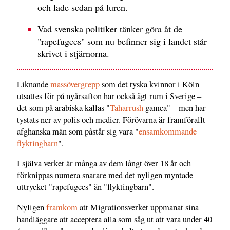
och lade sedan på luren.
Vad svenska politiker tänker göra åt de
"rapefugees" som nu befinner sig i landet står
skrivet i stjärnorna.
Liknande
massövergrepp
som det tyska kvinnor i Köln
utsattes för på nyårsafton har också ägt rum i Sverige –
det som på arabiska kallas "
Taharrush
gamea" – men har
tystats ner av polis och medier. Förövarna är framförallt
afghanska män som påstår sig vara "
ensamkommande
flyktingbarn
".
I själva verket är många av dem långt över 18 år och
förknippas numera snarare med det nyligen myntade
uttrycket "rapefugees" än "flyktingbarn".
Nyligen
framkom
att Migrationsverket uppmanat sina
handläggare att acceptera alla som såg ut att vara under 40