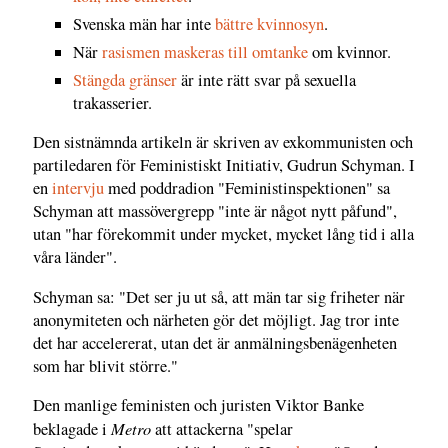
Svenska män har inte
bättre kvinnosyn
.
När
rasismen maskeras till omtanke
om kvinnor.
Stängda gränser
är inte rätt svar på sexuella
trakasserier.
Den sistnämnda artikeln är skriven av exkommunisten och
partiledaren för Feministiskt Initiativ, Gudrun Schyman. I
en
intervju
med poddradion "Feministinspektionen" sa
Schyman att massövergrepp "inte är något nytt påfund",
utan "har förekommit under mycket, mycket lång tid i alla
våra länder".
Schyman sa: "Det ser ju ut så, att män tar sig friheter när
anonymiteten och närheten gör det möjligt. Jag tror inte
det har accelererat, utan det är anmälningsbenägenheten
som har blivit större."
Den manlige feministen och juristen Viktor Banke
Metro
beklagade i
att attackerna "spelar