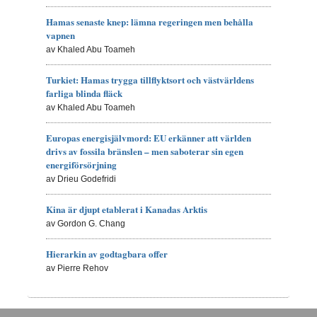
Hamas senaste knep: lämna regeringen men behålla
vapnen
av Khaled Abu Toameh
Turkiet: Hamas trygga tillflyktsort och västvärldens
farliga blinda fläck
av Khaled Abu Toameh
Europas energisjälvmord: EU erkänner att världen
drivs av fossila bränslen – men saboterar sin egen
energiförsörjning
av Drieu Godefridi
Kina är djupt etablerat i Kanadas Arktis
av Gordon G. Chang
Hierarkin av godtagbara offer
av Pierre Rehov