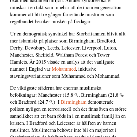
ökat med nästan en miljon. Antalet kyrkobesökare
minskar i en takt som innebär att de inom en generation
kommer att bli tre gånger färre än de muslimer som
regelbundet besöker moskén på fredagar.
Ur en demografisk synvinkel har Storbritannien blivit allt
mer islamiskt på platser som Birmingham, Bradford,
Derby, Dewsbury, Leeds, Leicester, Liverpool, Luton,
Manchester, Sheffield, Waltham Forest och Tower
Hamlets. År 2015 visade en analys att det vanligaste
namnet i Englad var
Mohammed
, inklusive
stavningsvariationer som Muhammad och Mohammad.
De viktigaste städerna har enorma muslimska
befolkningar: Manchester (15,8 %, Birmingham (21,8 %
och Bradford (24,7 %). I
Birmingham
demonterade
polisen nyligen en terroristcell och det finns även en större
sannolikhet att ett barn föds in i en muslimsk familj än en
kristen. I Bradford och Leicester är hälften av barnen
muslimer. Muslimerna behöver inte bli en majoritet i