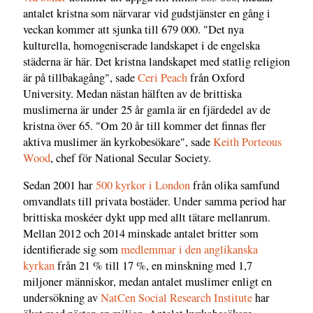
antalet kristna som närvarar vid gudstjänster en gång i
veckan kommer att sjunka till 679 000. "Det nya
kulturella, homogeniserade landskapet i de engelska
städerna är här. Det kristna landskapet med statlig religion
är på tillbakagång", sade
Ceri Peach
från Oxford
University. Medan nästan hälften av de brittiska
muslimerna är under 25 år gamla är en fjärdedel av de
kristna över 65. "Om 20 år till kommer det finnas fler
aktiva muslimer än kyrkobesökare", sade
Keith Porteous
Wood
, chef för National Secular Society.
Sedan 2001 har
500 kyrkor i London
från olika samfund
omvandlats till privata bostäder. Under samma period har
brittiska moskéer dykt upp med allt tätare mellanrum.
Mellan 2012 och 2014 minskade antalet britter som
identifierade sig som
medlemmar i den anglikanska
kyrkan
från 21 % till 17 %, en minskning med 1,7
miljoner människor, medan antalet muslimer enligt en
undersökning av
NatCen Social Research Institute
har