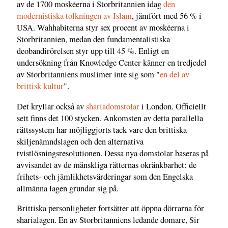
av de 1700 moskéerna i Storbritannien idag
den
modernistiska tolkningen av Islam
, jämfört med 56 % i
USA. Wahhabiterna styr sex procent av moskéerna i
Storbritannien, medan den fundamentalistiska
deobandirörelsen styr upp till 45 %. Enligt en
undersökning från Knowledge Center känner en tredjedel
av Storbritanniens muslimer inte sig som "
en del av
brittisk kultur
".
Det kryllar också av
shariadomstolar
i London. Officiellt
sett finns det 100 stycken. Ankomsten av detta parallella
rättssystem har möjliggjorts tack vare den brittiska
skiljenämndslagen och den alternativa
tvistlösningsresolutionen. Dessa nya domstolar baseras på
avvisandet av de mänskliga rätternas okränkbarhet: de
frihets- och jämlikhetsvärderingar som den Engelska
allmänna lagen grundar sig på.
Brittiska personligheter fortsätter att öppna dörrarna för
sharialagen. En av Storbritanniens ledande domare, Sir