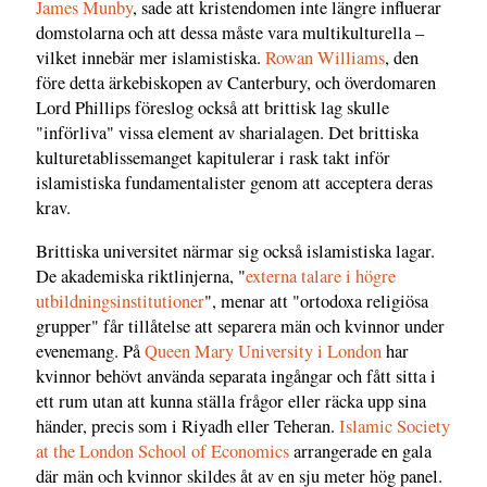
James Munby
, sade att kristendomen inte längre influerar
domstolarna och att dessa måste vara multikulturella –
vilket innebär mer islamistiska.
Rowan Williams
, den
före detta ärkebiskopen av Canterbury, och överdomaren
Lord Phillips föreslog också att brittisk lag skulle
"införliva" vissa element av sharialagen. Det brittiska
kulturetablissemanget kapitulerar i rask takt inför
islamistiska fundamentalister genom att acceptera deras
krav.
Brittiska universitet närmar sig också islamistiska lagar.
De akademiska riktlinjerna, "
externa talare i högre
utbildningsinstitutioner
", menar att "ortodoxa religiösa
grupper" får tillåtelse att separera män och kvinnor under
evenemang. På
Queen Mary University i London
har
kvinnor behövt använda separata ingångar och fått sitta i
ett rum utan att kunna ställa frågor eller räcka upp sina
händer, precis som i Riyadh eller Teheran.
Islamic Society
at the London School of Economics
arrangerade en gala
där män och kvinnor skildes åt av en sju meter hög panel.