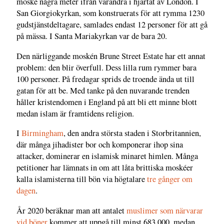
moské några meter ifrån varandra i hjärtat av London. I
San Giorgiokyrkan, som konstruerats för att rymma 1230
gudstjänstdeltagare, samlades endast 12 personer för att gå
på mässa. I Santa Mariakyrkan var de bara 20.
Den närliggande moskén Brune Street Estate har ett annat
problem: den blir överfull. Dess lilla rum rymmer bara
100 personer. På fredagar sprids de troende ända ut till
gatan för att be. Med tanke på den nuvarande trenden
håller kristendomen i England på att bli ett minne blott
medan islam är framtidens religion.
I
Birmingham
, den andra största staden i Storbritannien,
där många jihadister bor och komponerar ihop sina
attacker, dominerar en islamisk minaret himlen. Många
petitioner har lämnats in om att låta brittiska moskéer
kalla islamisterna till bön via högtalare
tre gånger om
dagen
.
År 2020 beräknar man att antalet
muslimer som närvarar
vid böner
kommer att uppgå till minst 683 000, medan