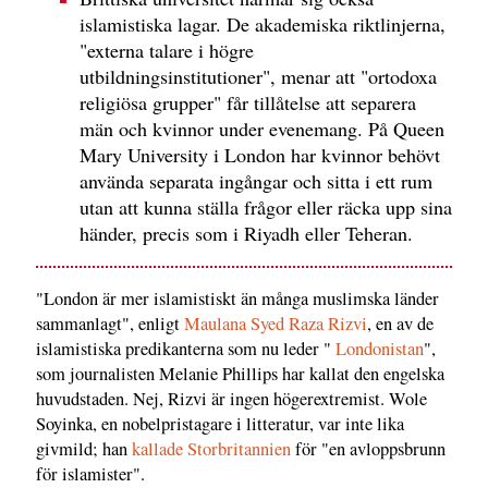
islamistiska lagar. De akademiska riktlinjerna,
"externa talare i högre
utbildningsinstitutioner", menar att "ortodoxa
religiösa grupper" får tillåtelse att separera
män och kvinnor under evenemang. På Queen
Mary University i London har kvinnor behövt
använda separata ingångar och sitta i ett rum
utan att kunna ställa frågor eller räcka upp sina
händer, precis som i Riyadh eller Teheran.
"London är mer islamistiskt än många muslimska länder
sammanlagt", enligt
Maulana Syed Raza Rizvi
, en av de
islamistiska predikanterna som nu leder "
Londonistan
",
som journalisten Melanie Phillips har kallat den engelska
huvudstaden. Nej, Rizvi är ingen högerextremist. Wole
Soyinka, en nobelpristagare i litteratur, var inte lika
givmild; han
kallade Storbritannien
för "en avloppsbrunn
för islamister".