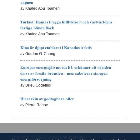
vapnen
av Khaled Abu Toameh
Turkiet: Hamas trygga tillflyktsort och västvärldens
farliga blinda fläck
av Khaled Abu Toameh
Kina är djupt etablerat i Kanadas Arktis
av Gordon G. Chang
Europas energisjälvmord: EU erkänner att världen
drivs av fossila bränslen – men saboterar sin egen
energiförsörjning
av Drieu Godefridi
Hierarkin av godtagbara offer
av Pierre Rehov
Copyright © 2026 Gatestone Institute.