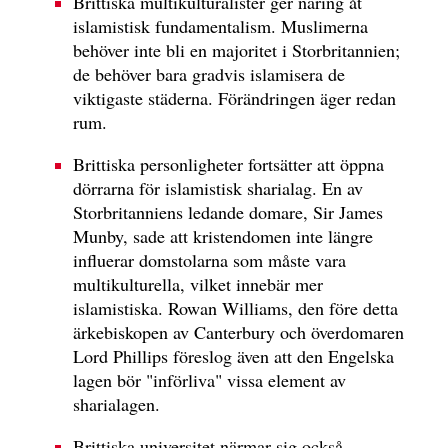
Brittiska multikulturalister ger näring åt
islamistisk fundamentalism. Muslimerna
behöver inte bli en majoritet i Storbritannien;
de behöver bara gradvis islamisera de
viktigaste städerna. Förändringen äger redan
rum.
Brittiska personligheter fortsätter att öppna
dörrarna för islamistisk sharialag. En av
Storbritanniens ledande domare, Sir James
Munby, sade att kristendomen inte längre
influerar domstolarna som måste vara
multikulturella, vilket innebär mer
islamistiska. Rowan Williams, den före detta
ärkebiskopen av Canterbury och överdomaren
Lord Phillips föreslog även att den Engelska
lagen bör "införliva" vissa element av
sharialagen.
Brittiska universitet närmar sig också