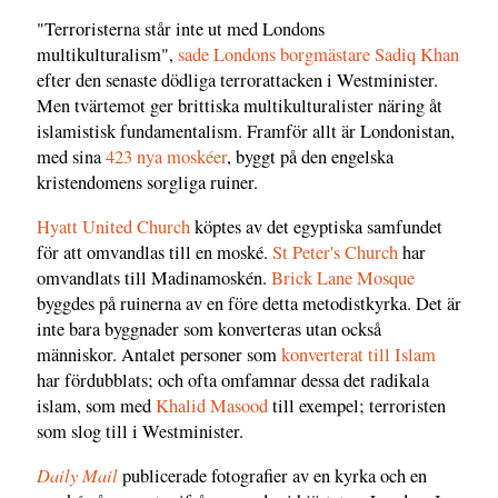
"Terroristerna står inte ut med Londons
multikulturalism",
sade Londons borgmästare Sadiq Khan
efter den senaste dödliga terrorattacken i Westminister.
Men tvärtemot ger brittiska multikulturalister näring åt
islamistisk fundamentalism. Framför allt är Londonistan,
med sina
423 nya moskéer
, byggt på den engelska
kristendomens sorgliga ruiner.
Hyatt United Church
köptes av det egyptiska samfundet
för att omvandlas till en moské.
St Peter's Church
har
omvandlats till Madinamoskén.
Brick Lane Mosque
byggdes på ruinerna av en före detta metodistkyrka. Det är
inte bara byggnader som konverteras utan också
människor. Antalet personer som
konverterat till Islam
har fördubblats; och ofta omfamnar dessa det radikala
islam, som med
Khalid Masood
till exempel; terroristen
som slog till i Westminister.
Daily Mail
publicerade fotografier av en kyrka och en