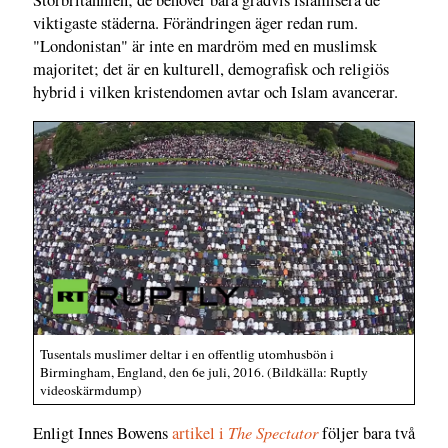
Storbritannien; de behöver bara gradvis islamisera de
viktigaste städerna. Förändringen äger redan rum.
"Londonistan" är inte en mardröm med en muslimsk
majoritet; det är en kulturell, demografisk och religiös
hybrid i vilken kristendomen avtar och Islam avancerar.
Tusentals muslimer deltar i en offentlig utomhusbön i
Birmingham, England, den 6e juli, 2016. (Bildkälla: Ruptly
videoskärmdump)
The Spectator
Enligt Innes Bowens
artikel i
följer bara två