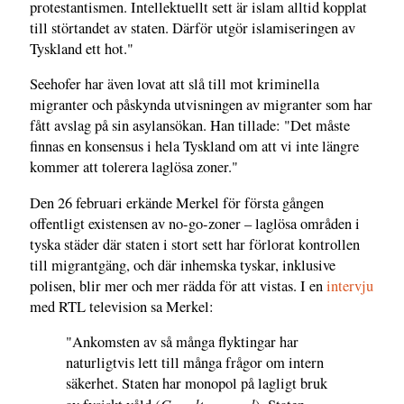
protestantismen. Intellektuellt sett är islam alltid kopplat
till störtandet av staten. Därför utgör islamiseringen av
Tyskland ett hot."
Seehofer har även lovat att slå till mot kriminella
migranter och påskynda utvisningen av migranter som har
fått avslag på sin asylansökan. Han tillade: "Det måste
finnas en konsensus i hela Tyskland om att vi inte längre
kommer att tolerera laglösa zoner."
Den 26 februari erkände Merkel för första gången
offentligt existensen av no-go-zoner – laglösa områden i
tyska städer där staten i stort sett har förlorat kontrollen
till migrantgäng, och där inhemska tyskar, inklusive
polisen, blir mer och mer rädda för att vistas. I en
intervju
med RTL television sa Merkel:
"Ankomsten av så många flyktingar har
naturligtvis lett till många frågor om intern
säkerhet. Staten har monopol på lagligt bruk