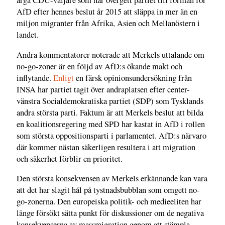
arga CDU-väljare som har övergett partiet till förmån för
AfD efter hennes beslut år 2015 att släppa in mer än en
miljon migranter från Afrika, Asien och Mellanöstern i
landet.
Andra kommentatorer noterade att Merkels uttalande om
no-go-zoner är en följd av AfD:s ökande makt och
inflytande.
Enligt
en färsk opinionsundersökning från
INSA har partiet tagit över andraplatsen efter center-
vänstra Socialdemokratiska partiet (SDP) som Tysklands
andra största parti. Faktum är att Merkels beslut att bilda
en koalitionsregering med SPD har kastat in AfD i rollen
som största oppositionsparti i parlamentet. AfD:s närvaro
där kommer nästan säkerligen resultera i att migration
och säkerhet förblir en prioritet.
Den största konsekvensen av Merkels erkännande kan vara
att det har slagit hål på tystnadsbubblan som omgett no-
go-zonerna. Den europeiska politik- och medieeliten har
länge försökt sätta punkt för diskussioner om de negativa
konsekvenserna av massmigration genom att stämpla