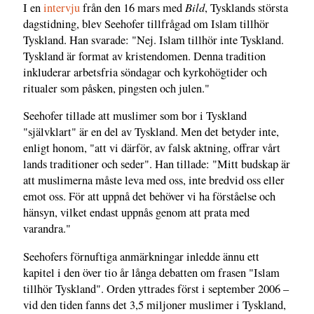
Bild
I en
intervju
från den 16 mars med
, Tysklands största
dagstidning, blev Seehofer tillfrågad om Islam tillhör
Tyskland. Han svarade: "Nej. Islam tillhör inte Tyskland.
Tyskland är format av kristendomen. Denna tradition
inkluderar arbetsfria söndagar och kyrkohögtider och
ritualer som påsken, pingsten och julen."
Seehofer tillade att muslimer som bor i Tyskland
"självklart" är en del av Tyskland. Men det betyder inte,
enligt honom, "att vi därför, av falsk aktning, offrar vårt
lands traditioner och seder". Han tillade: "Mitt budskap är
att muslimerna måste leva med oss, inte bredvid oss eller
emot oss. För att uppnå det behöver vi ha förståelse och
hänsyn, vilket endast uppnås genom att prata med
varandra."
Seehofers förnuftiga anmärkningar inledde ännu ett
kapitel i den över tio år långa debatten om frasen "Islam
tillhör Tyskland". Orden yttrades först i september 2006 –
vid den tiden fanns det 3,5 miljoner muslimer i Tyskland,