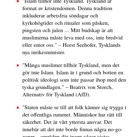
"Islam tillhör inte Tyskland. Tyskland är
format av kristendomen. Denna tradition
inkluderar arbetsfria söndagar och
kyrkohögtider och ritualer som påsken,
pingsten och julen ... Mitt budskap är att
muslimerna måste leva med oss, inte bredvid
eller emot oss." – Horst Seehofer, Tysklands
nya inrikesminister.
"Många muslimer tillhör Tyskland, men det
gör inte Islam. Islam är i grund och botten en
politisk ideologi som inte passar ihop med den
tyska grundlagen." – Beatrix von Storch,
Alternativ för Tyskland (AfD).
"Staten måste se till att folk känner sig trygga i
det offentliga rummet. Människor har rätt till
säkerhet. Det är vårt yttersta ansvar. Det
innebär att det inte borde finnas några no-go-
zoner – områden där ingen vågar vistas.