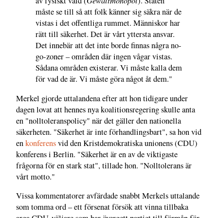
Gewaltmonopol
av fysiskt våld (
). Staten
måste se till så att folk känner sig säkra när de
vistas i det offentliga rummet. Människor har
rätt till säkerhet. Det är vårt yttersta ansvar.
Det innebär att det inte borde finnas några no-
go-zoner – områden där ingen vågar vistas.
Sådana områden existerar. Vi måste kalla dem
för vad de är. Vi måste göra något åt dem."
Merkel gjorde uttalandena efter att hon tidigare under
dagen lovat att hennes nya koalitionsregering skulle anta
en "nolltoleranspolicy" när det gäller den nationella
säkerheten. "Säkerhet är inte förhandlingsbart", sa hon vid
en
konferens
vid den Kristdemokratiska unionens (CDU)
konferens i Berlin. "Säkerhet är en av de viktigaste
frågorna för en stark stat", tillade hon. "Nolltolerans är
vårt motto."
Vissa kommentatorer avfärdade snabbt Merkels uttalande
som tomma ord – ett försenat försök att vinna tillbaka