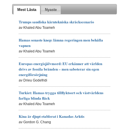
Mest Lästa
Nyaste
Trumps saudiska kärntekniska skräckscenario
av Khaled Abu Toameh
Hamas senaste knep: lämna regeringen men behålla
vapnen
av Khaled Abu Toameh
Europas energisjälvmord: EU erkänner att världen
drivs av fossila bränslen – men saboterar sin egen
energiförsörjning
av Drieu Godefridi
Turkiet: Hamas trygga tillflyktsort och västvärldens
farliga blinda fläck
av Khaled Abu Toameh
Kina är djupt etablerat i Kanadas Arktis
av Gordon G. Chang