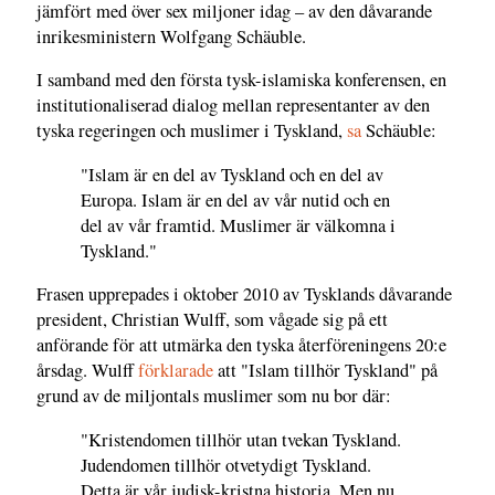
jämfört med över sex miljoner idag – av den dåvarande
inrikesministern Wolfgang Schäuble.
I samband med den första tysk-islamiska konferensen, en
institutionaliserad dialog mellan representanter av den
tyska regeringen och muslimer i Tyskland,
sa
Schäuble:
"Islam är en del av Tyskland och en del av
Europa. Islam är en del av vår nutid och en
del av vår framtid. Muslimer är välkomna i
Tyskland."
Frasen upprepades i oktober 2010 av Tysklands dåvarande
president, Christian Wulff, som vågade sig på ett
anförande för att utmärka den tyska återföreningens 20:e
årsdag. Wulff
förklarade
att "Islam tillhör Tyskland" på
grund av de miljontals muslimer som nu bor där:
"Kristendomen tillhör utan tvekan Tyskland.
Judendomen tillhör otvetydigt Tyskland.
Detta är vår judisk-kristna historia. Men nu