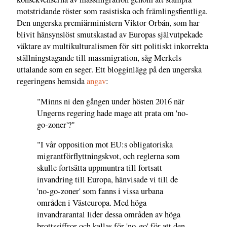
motstridande röster som rasistiska och främlingsfientliga.
Den ungerska premiärministern Viktor Orbán, som har
blivit hänsynslöst smutskastad av Europas självutpekade
väktare av multikulturalismen för sitt politiskt inkorrekta
ställningstagande till massmigration, såg Merkels
uttalande som en seger. Ett blogginlägg på den ungerska
regeringens hemsida
angav
:
"Minns ni den gången under hösten 2016 när
Ungerns regering hade mage att prata om 'no-
go-zoner'?"
"I vår opposition mot EU:s obligatoriska
migrantförflyttningskvot, och reglerna som
skulle fortsätta uppmuntra till fortsatt
invandring till Europa, hänvisade vi till de
'no-go-zoner' som fanns i vissa urbana
områden i Västeuropa. Med höga
invandrarantal lider dessa områden av höga
brottssiffror och kallas för 'no-go' för att den