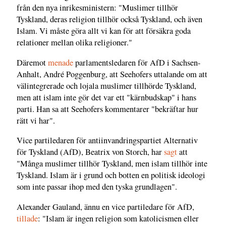
från den nya inrikesministern: "Muslimer tillhör
Tyskland, deras religion tillhör också Tyskland, och även
Islam. Vi måste göra allt vi kan för att försäkra goda
relationer mellan olika religioner."
Däremot
menade
parlamentsledaren för AfD i Sachsen-
Anhalt, André Poggenburg, att Seehofers uttalande om att
välintegrerade och lojala muslimer tillhörde Tyskland,
men att islam inte gör det var ett "kärnbudskap" i hans
parti. Han sa att Seehofers kommentarer "bekräftar hur
rätt vi har".
Vice partiledaren för antiinvandringspartiet Alternativ
för Tyskland (AfD), Beatrix von Storch, har
sagt
att
"Många muslimer tillhör Tyskland, men islam tillhör inte
Tyskland. Islam är i grund och botten en politisk ideologi
som inte passar ihop med den tyska grundlagen".
Alexander Gauland, ännu en vice partiledare för AfD,
tillade
: "Islam är ingen religion som katolicismen eller