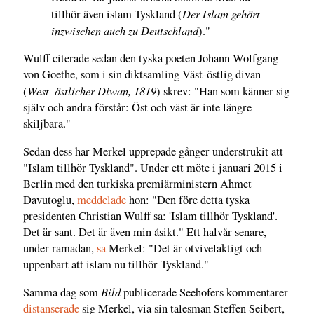
Der Islam gehört
tillhör även islam Tyskland (
inzwischen auch zu Deutschland
)."
Wulff citerade sedan den tyska poeten Johann Wolfgang
von Goethe, som i sin diktsamling Väst-östlig divan
West–östlicher Diwan, 1819
(
) skrev: "Han som känner sig
själv och andra förstår: Öst och väst är inte längre
skiljbara."
Sedan dess har Merkel upprepade gånger understrukit att
"Islam tillhör Tyskland". Under ett möte i januari 2015 i
Berlin med den turkiska premiärministern Ahmet
Davutoglu,
meddelade
hon: "Den före detta tyska
presidenten Christian Wulff sa: 'Islam tillhör Tyskland'.
Det är sant. Det är även min åsikt." Ett halvår senare,
under ramadan,
sa
Merkel: "Det är otvivelaktigt och
uppenbart att islam nu tillhör Tyskland."
Bild
Samma dag som
publicerade Seehofers kommentarer
distanserade
sig Merkel, via sin talesman Steffen Seibert,