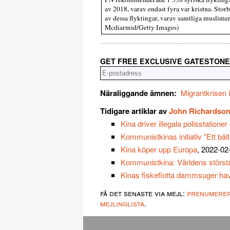
av 2018, varav endast fyra var kristna. Stor
av dessa flyktingar, varav samtliga muslimer
Mcdiarmid/Getty Images)
GET FREE EXCLUSIVE GATESTONE
Näraliggande ämnen:
Migrantkrisen 
Tidigare artiklar av
John Richardso
Kina driver illegala polisstationer 
Kommunistkinas initiativ "Ett bält
Kina köper upp Europa
, 2022-02
Kommunistkina: Världens största 
Kinas fiskeflotta dammsuger ha
få det senaste via mejl:
prenumere
mejlinglista
.