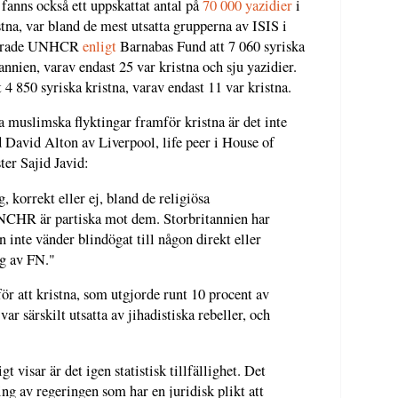
 fanns också ett uppskattat antal på
70 000 yazidier
i
tna, var bland de mest utsatta grupperna av ISIS i
nderade UNHCR
enligt
Barnabas Fund att 7 060 syriska
itannien, varav endast 25 var kristna och sju yazidier.
 4 850 syriska kristna, varav endast 11 var kristna.
 muslimska flyktingar framför kristna är det inte
d David Alton av Liverpool, life peer i House of
ster Sajid Javid:
, korrekt eller ej, bland de religiösa
UNCHR är partiska mot dem. Storbritannien har
man inte vänder blindögat till någon direkt eller
ng av FN."
ör att kristna, som utgjorde runt 10 procent av
ar särskilt utsatta av jihadistiska rebeller, och
igt visar är det igen statistisk tillfällighet. Det
ing av regeringen som har en juridisk plikt att