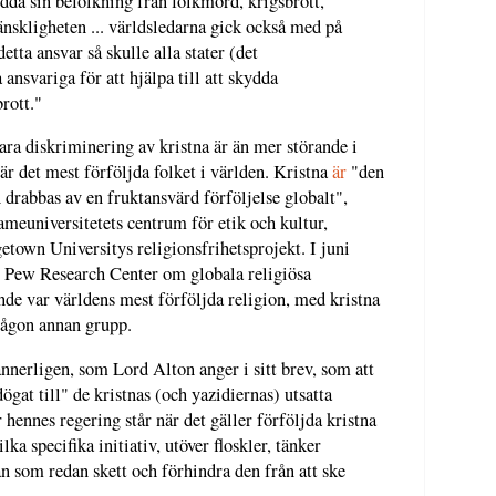
kydda sin befolkning från folkmord, krigsbrott,
nskligheten ... världsledarna gick också med på
detta ansvar så skulle alla stater (det
 ansvariga för att hjälpa till att skydda
rott."
a diskriminering av kristna är än mer störande i
 är det mest förföljda folket i världen. Kristna
är
"den
 drabbas av en fruktansvärd förföljelse globalt",
meuniversitetets centrum för etik och kultur,
getown Universitys religionsfrihetsprojekt. I juni
 Pew Research Center om globala religiösa
nde var världens mest förföljda religion, med kristna
 någon annan grupp.
sannerligen, som Lord Alton anger i sitt brev, som att
dögat till" de kristnas (och yazidiernas) utsatta
 hennes regering står när det gäller förföljda kristna
ka specifika initiativ, utöver floskler, tänker
dan som redan skett och förhindra den från att ske