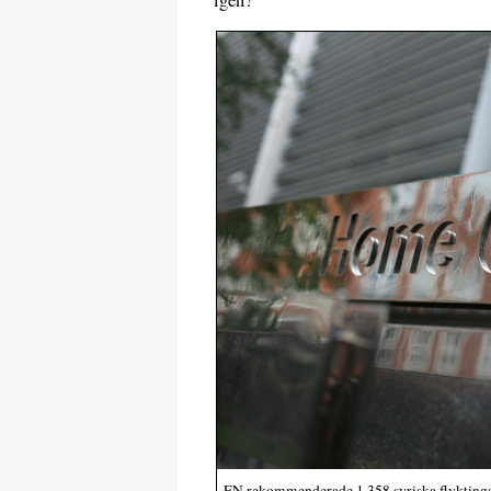
FN rekommenderade 1 358 syriska flyktingar 