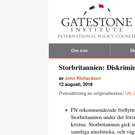
Om oss
Sk
Storbritannien: Diskrimin
av
John Richardson
12 augusti, 2018
Översättning av originaltexten:
UK: 
FN rekommenderade förflyttnin
Storbritannien under det förs
kristna. Storbritannien gick m
samtliga muslimska, och vägr