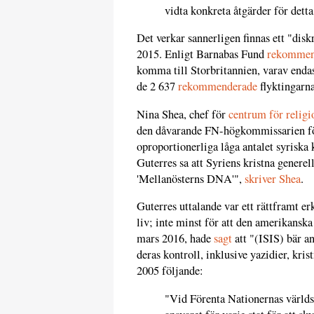
vidta konkreta åtgärder för detta
Det verkar sannerligen finnas ett "disk
2015. Enligt Barnabas Fund
rekommen
komma till Storbritannien, varav endas
de 2 637
rekommenderade
flyktingarna
Nina Shea, chef för
centrum för religi
den dåvarande FN-högkommissarien för 
oproportionerliga låga antalet syriska 
Guterres sa att Syriens kristna generell
'Mellanösterns DNA'",
skriver Shea
.
Guterres uttalande var ett rättframt e
liv; inte minst för att den amerikanska
mars 2016, hade
sagt
att "(ISIS) bär a
deras kontroll, inklusive yazidier, kr
2005 följande:
"Vid Förenta Nationernas världs