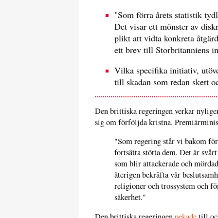
"Som förra årets statistik tydli
Det visar ett mönster av disk
plikt att vidta konkreta åtgär
ett brev till Storbritanniens i
Vilka specifika initiativ, utöv
till skadan som redan skett o
Den brittiska regeringen verkar nyligen
sig om förföljda kristna. Premiärmin
"Som regering står vi bakom för
fortsätta stötta dem. Det är svårt
som blir attackerade och mördad
återigen bekräfta vår beslutsamhe
religioner och trossystem och för
säkerhet."
Den brittiska regeringen
pekade
till o