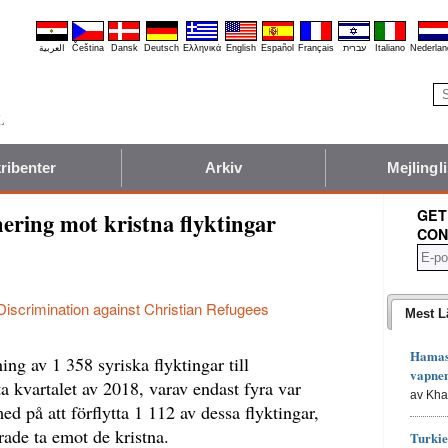
العربية
Čeština
Dansk
Deutsch
Ελληνικά
English
Español
Français
עברית
Italiano
Nederlan
ribenter
Arkiv
Mejlingli
GET
ering mot kristna flyktingar
CON
Discrimination against Christian Refugees
Mest L
Hamas 
g av 1 358 syriska flyktingar till
vapne
ta kvartalet av 2018, varav endast fyra var
av Kh
ed på att förflytta 1 112 av dessa flyktingar,
ade ta emot de kristna.
Turkie