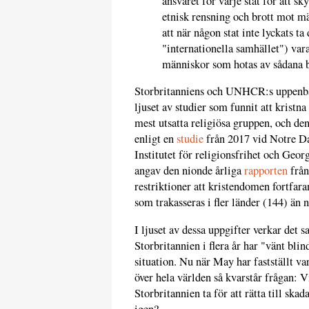
ansvaret för varje stat för att s
etnisk rensning och brott mot mä
att när någon stat inte lyckats ta 
"internationella samhället") vara
människor som hotas av sådana b
Storbritanniens och UNHCR:s uppenbar
ljuset av studier som funnit att kristna
mest utsatta religiösa gruppen, och den
enligt en
studie
från 2017 vid Notre Da
Institutet för religionsfrihet och Geor
angav den nionde årliga
rapporten
från
restriktioner att kristendomen fortfara
som trakasseras i fler länder (144) än
I ljuset av dessa uppgifter verkar det 
Storbritannien i flera år har "vänt blin
situation. Nu när May har fastställt var
över hela världen så kvarstår frågan: Vil
Storbritannien ta för att rätta till ska
igen?