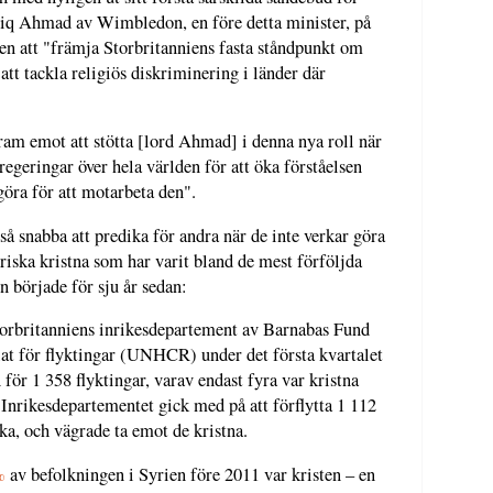
ariq Ahmad av Wimbledon, en före detta minister, på
en att "främja Storbritanniens fasta ståndpunkt om
 att tackla religiös diskriminering i länder där
ram emot att stötta [lord Ahmad] i denna nya roll när
egeringar över hela världen för att öka förståelsen
 göra för att motarbeta den".
å snabba att predika för andra när de inte verkar göra
iska kristna som har varit bland de mest förföljda
n började för sju år sedan:
torbritanniens inrikesdepartement av Barnabas Fund
 för flyktingar (UNHCR) under det första kvartalet
 för 1 358 flyktingar, varav endast fyra var kristna
Inrikesdepartementet gick med på att förflytta 1 112
ka, och vägrade ta emot de kristna.
%
av befolkningen i Syrien före 2011 var kristen – en