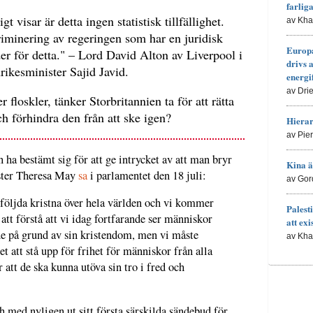
farlig
gt visar är detta ingen statistisk tillfällighet.
av Kh
riminering av regeringen som har en juridisk
Europa
der för detta." – Lord David Alton av Liverpool i
drivs 
nrikesminister Sajid Javid.
energi
av Dri
er floskler, tänker Storbritannien ta för att rätta
ch förhindra den från att ske igen?
Hierar
av Pie
 ha bestämt sig för att ge intrycket av att man bryr
Kina ä
ister Theresa May
sa
i parlamentet den 18 juli:
av Gor
följda kristna över hela världen och vi kommer
Palesti
 att förstå att vi idag fortfarande ser människor
att exi
e på grund av sin kristendom, men vi måste
av Kh
t att stå upp för frihet för människor från alla
 att de ska kunna utöva sin tro i fred och
ch med nyligen ut sitt första särskilda sändebud för