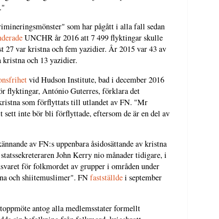
."
rimineringsmönster" som har pågått i alla fall sedan
derade
UNCHR år 2016 att 7 499 flyktingar skulle
t 27 var kristna och fem yazidier. År 2015 var 43 av
 kristna och 13 yazidier.
onsfrihet
vid Hudson Institute, bad i december 2016
flyktingar, António Guterres, förklara det
kristna som förflyttats till utlandet av FN. "Mr
t sett inte bör bli förflyttade, eftersom de är en del av
rkännande av FN:s uppenbara åsidosättande av kristna
 statssekreteraren John Kerry nio månader tidigare, i
nsvaret för folkmordet av grupper i områden under
istna och shiitemuslimer". FN
fastställde
i september
toppmöte antog alla medlemsstater formellt