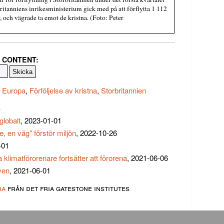
britanniens inrikesministerium gick med på att förflytta 1 112
, och vägrade ta emot de kristna. (Foto: Peter
 CONTENT:
i Europa
,
Förföljelse av kristna
,
Storbritannien
n
globalt
, 2023-01-01
e, en väg" förstör miljön
, 2022-10-26
-01
klimatförorenare fortsätter att förorena
, 2021-06-06
ven
, 2021-06-01
ra
från det fria gatestone institutes