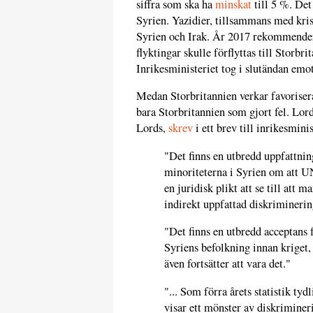
siffra som ska ha
minskat
till 5 %. Det
Syrien. Yazidier, tillsammans med kris
Syrien och Irak. År 2017 rekomme
flyktingar skulle förflyttas till Storbr
Inrikesministeriet tog i slutändan emot
Medan Storbritannien verkar favorisera
bara Storbritannien som gjort fel. Lor
Lords,
skrev
i ett brev till inrikesmini
"Det finns en utbredd uppfattning
minoriteterna i Syrien om att 
en juridisk plikt att se till att 
indirekt uppfattad diskrimineri
"Det finns en utbredd acceptans f
Syriens befolkning innan kriget, v
även fortsätter att vara det."
"... Som förra årets statistik tydl
visar ett mönster av diskriminer