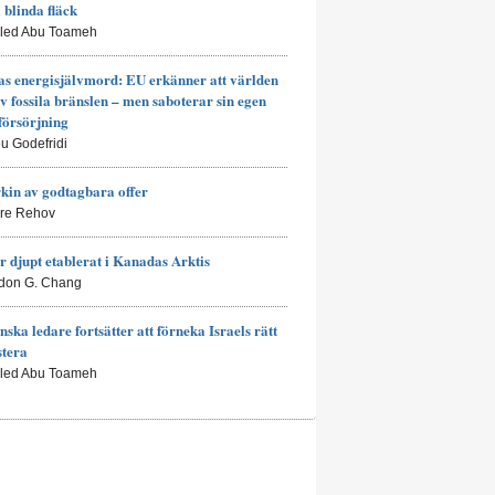
a blinda fläck
aled Abu Toameh
s energisjälvmord: EU erkänner att världen
av fossila bränslen – men saboterar sin egen
försörjning
eu Godefridi
kin av godtagbara offer
rre Rehov
r djupt etablerat i Kanadas Arktis
don G. Chang
nska ledare fortsätter att förneka Israels rätt
stera
aled Abu Toameh