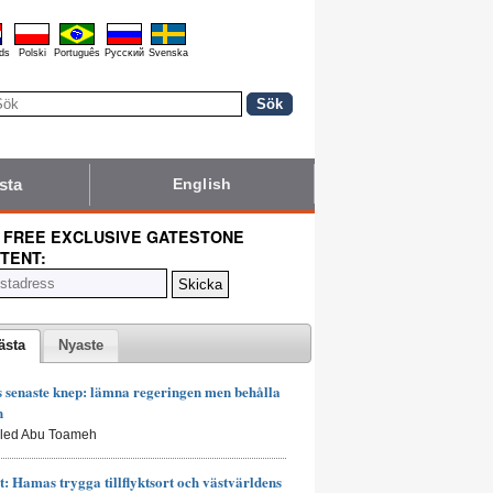
ds
Polski
Português
Pyccĸий
Svenska
sta
English
 FREE EXCLUSIVE GATESTONE
TENT:
ästa
Nyaste
senaste knep: lämna regeringen men behålla
n
aled Abu Toameh
t: Hamas trygga tillflyktsort och västvärldens