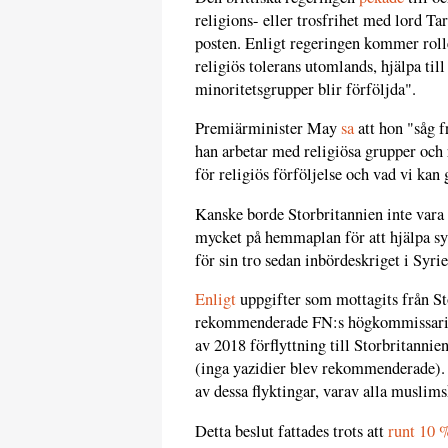
religions- eller trosfrihet med lord T
posten. Enligt regeringen kommer roll
religiös tolerans utomlands, hjälpa till
minoritetsgrupper blir förföljda".
Premiärminister May
sa
att hon "såg f
han arbetar med religiösa grupper och r
för religiös förföljelse och vad vi kan
Kanske borde Storbritannien inte vara s
mycket på hemmaplan för att hjälpa syr
för sin tro sedan inbördeskriget i Syrie
Enligt
uppgifter som mottagits från S
rekommenderade FN:s högkommissariat
av 2018 förflyttning till Storbritannien
(inga yazidier blev rekommenderade). 
av dessa flyktingar, varav alla muslims
Detta beslut fattades trots att
runt 10 