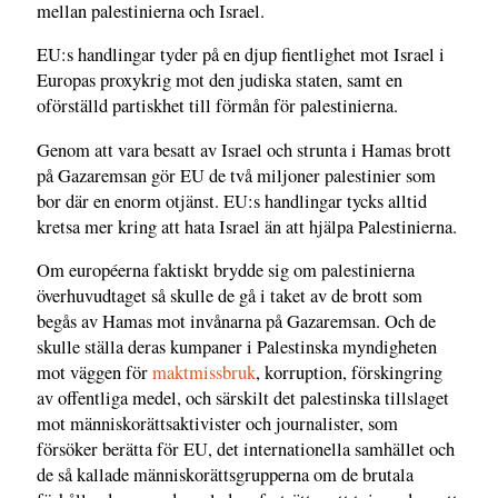
mellan palestinierna och Israel.
EU:s handlingar tyder på en djup fientlighet mot Israel i
Europas proxykrig mot den judiska staten, samt en
oförställd partiskhet till förmån för palestinierna.
Genom att vara besatt av Israel och strunta i Hamas brott
på Gazaremsan gör EU de två miljoner palestinier som
bor där en enorm otjänst. EU:s handlingar tycks alltid
kretsa mer kring att hata Israel än att hjälpa Palestinierna.
Om européerna faktiskt brydde sig om palestinierna
överhuvudtaget så skulle de gå i taket av de brott som
begås av Hamas mot invånarna på Gazaremsan. Och de
skulle ställa deras kumpaner i Palestinska myndigheten
mot väggen för
maktmissbruk
, korruption, förskingring
av offentliga medel, och särskilt det palestinska tillslaget
mot människorättsaktivister och journalister, som
försöker berätta för EU, det internationella samhället och
de så kallade människorättsgrupperna om de brutala