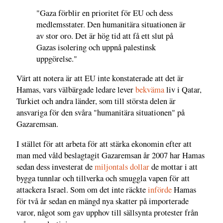
"Gaza förblir en prioritet för EU och dess
medlemsstater. Den humanitära situationen är
av stor oro. Det är hög tid att få ett slut på
Gazas isolering och uppnå palestinsk
uppgörelse."
Värt att notera är att EU inte konstaterade att det är
Hamas, vars välbärgade ledare lever
bekväma
liv i Qatar,
Turkiet och andra länder, som till största delen är
ansvariga för den svåra "humanitära situationen" på
Gazaremsan.
I stället för att arbeta för att stärka ekonomin efter att
man med våld beslagtagit Gazaremsan år 2007 har Hamas
sedan dess investerat de
miljontals dollar
de mottar i att
bygga tunnlar och tillverka och smuggla vapen för att
attackera Israel. Som om det inte räckte
införde
Hamas
för två år sedan en mängd nya skatter på importerade
varor, något som gav upphov till sällsynta protester från