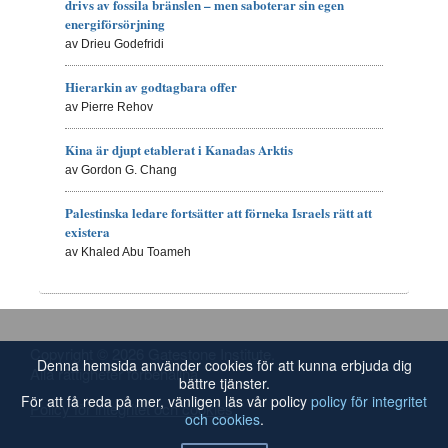
drivs av fossila bränslen – men saboterar sin egen
energiförsörjning
av Drieu Godefridi
Hierarkin av godtagbara offer
av Pierre Rehov
Kina är djupt etablerat i Kanadas Arktis
av Gordon G. Chang
Palestinska ledare fortsätter att förneka Israels rätt att
existera
av Khaled Abu Toameh
Copyright © 2026 Gatestone Institute.
Denna hemsida använder cookies för att kunna erbjuda dig
Alla rättigheter förbehållna.
bättre tjänster.
För att få reda på mer, vänligen läs vår policy
policy för integritet
Policy för integritet och cookies
och cookies
.