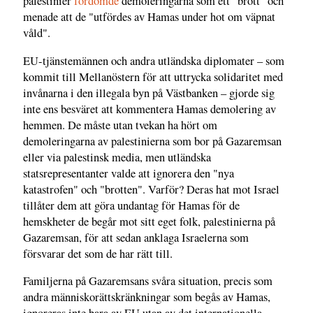
palestinier
fördömde
demoleringarna som ett "brott" och
menade att de "utfördes av Hamas under hot om väpnat
våld".
EU-tjänstemännen och andra utländska diplomater – som
kommit till Mellanöstern för att uttrycka solidaritet med
invånarna i den illegala byn på Västbanken – gjorde sig
inte ens besväret att kommentera Hamas demolering av
hemmen. De måste utan tvekan ha hört om
demoleringarna av palestinierna som bor på Gazaremsan
eller via palestinsk media, men utländska
statsrepresentanter valde att ignorera den "nya
katastrofen" och "brotten". Varför? Deras hat mot Israel
tillåter dem att göra undantag för Hamas för de
hemskheter de begår mot sitt eget folk, palestinierna på
Gazaremsan, för att sedan anklaga Israelerna som
försvarar det som de har rätt till.
Familjerna på Gazaremsans svåra situation, precis som
andra människorättskränkningar som begås av Hamas,