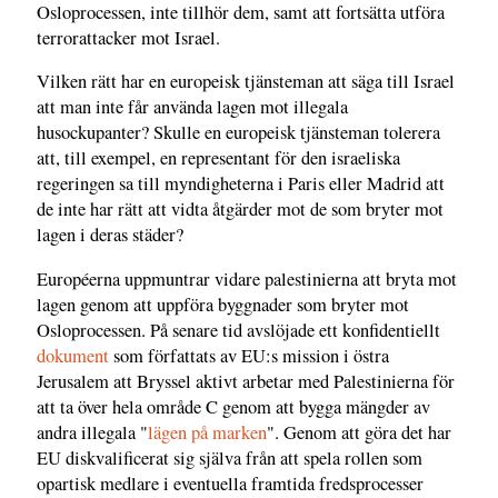
Osloprocessen, inte tillhör dem, samt att fortsätta utföra
terrorattacker mot Israel.
Vilken rätt har en europeisk tjänsteman att säga till Israel
att man inte får använda lagen mot illegala
husockupanter? Skulle en europeisk tjänsteman tolerera
att, till exempel, en representant för den israeliska
regeringen sa till myndigheterna i Paris eller Madrid att
de inte har rätt att vidta åtgärder mot de som bryter mot
lagen i deras städer?
Européerna uppmuntrar vidare palestinierna att bryta mot
lagen genom att uppföra byggnader som bryter mot
Osloprocessen. På senare tid avslöjade ett konfidentiellt
dokument
som författats av EU:s mission i östra
Jerusalem att Bryssel aktivt arbetar med Palestinierna för
att ta över hela område C genom att bygga mängder av
andra illegala "
lägen på marken
". Genom att göra det har
EU diskvalificerat sig själva från att spela rollen som
opartisk medlare i eventuella framtida fredsprocesser