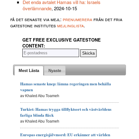
Det enda avtalet Hamas vill ha: Israels
överlämnande
, 2024-10-15
få det senaste via mejl:
prenumerera
från det fria
gatestone institutes
mejlinglista
.
GET FREE EXCLUSIVE GATESTONE
CONTENT:
Mest Lästa
Nyaste
Hamas senaste knep: lämna regeringen men behålla
vapnen
av Khaled Abu Toameh
Turkiet: Hamas trygga tillflyktsort och västvärldens
farliga blinda fläck
av Khaled Abu Toameh
Europas energisjälvmord: EU erkänner att världen