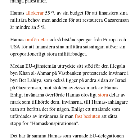
många palestinier.
Hamas
allokerar
55 % av sin budget för att finansiera sina
militära behov, men andelen för att restaurera Gazaremsan
är mindre än 5 %.
Hamas
omfördelar
också biståndspengar från Europa och
USA för att finansiera sina militära satsningar, utöver sin
oproportionerligt stora militärbudget.
Medan EU-tjänstemän uttryckte sitt stöd för den illegala
byn Khan al-Ahmar på Västbanken protesterade invånare i
byn Bet Lahiya, som också ligger på andra sidan av Israel
deras
på Gazaremsan, mot stölden av
mark av Hamas.
Enligt invånarna överförde Hamas olovligt
stora
delar av
mark som tillhörde dem, invånarna, till Hamas-anhängare
utan att berätta det för någon. Enligt ett uttalande som
utfärdades av invånarna är man
fast besluten
att sätta
stopp för "Hamaskonspirationen".
Det här är samma Hamas som varnade EU-delegationen