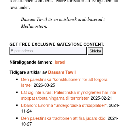
förhållanden som deras ledare fortsätter att tvinga dem att
leva under.
Bassam Tawil är en muslimsk arab baserad i
Mellanöstern.
GET FREE EXCLUSIVE GATESTONE CONTENT:
Näraliggande ämnen:
Israel
Tidigare artiklar av
Bassam Tawil
Den palestinska "konstitutionen" för att förgöra
Israel
, 2026-03-25
Låt dig inte luras: Palestinska myndigheten har inte
stoppat utbetalningarna till terrorister
, 2025-02-21
Libanon: Enorma "underjordiska stridsplatser"
, 2024-
11-24
Den palestinska traditionen att fira judars död
, 2024-
10-27