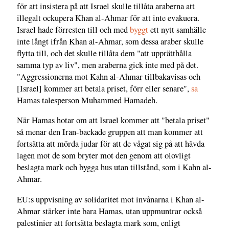
för att insistera på att Israel skulle tillåta araberna att
illegalt ockupera Khan al-Ahmar för att inte evakuera.
Israel hade förresten till och med
byggt
ett nytt samhälle
inte långt ifrån Khan al-Ahmar, som dessa araber skulle
flytta till, och det skulle tillåta dem "att upprätthålla
samma typ av liv", men araberna gick inte med på det.
"Aggressionerna mot Kahn al-Ahmar tillbakavisas och
[Israel] kommer att betala priset, förr eller senare",
sa
Hamas talesperson Muhammed Hamadeh.
När Hamas hotar om att Israel kommer att "betala priset"
så menar den Iran-backade gruppen att man kommer att
fortsätta att mörda judar för att de vågat sig på att hävda
lagen mot de som bryter mot den genom att olovligt
beslagta mark och bygga hus utan tillstånd, som i Kahn al-
Ahmar.
EU:s uppvisning av solidaritet mot invånarna i Khan al-
Ahmar stärker inte bara Hamas, utan uppmuntrar också
palestinier att fortsätta beslagta mark som, enligt