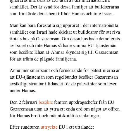
ignoreras inte bara av EU utan av det internationella
samhället. Det är synd för dessa familjer att bulldozrarna
som förstörde deras hem tillhör Hamas och inte Israel.
Man kan bara föreställa sig upproret i det internationella
samhället om Israel hade skickat ut bulldozrar för att riva
tiotals hus på Gazaremsan. Om dessa hus hade demolerats
av Israel och inte Hamas så hade samma EU-tjänstemän
som besökte Khan al-Ahmar skyndat sig till Gazaremsan
för att träffa de plågade familjerna.
Ännu mer smärtsamt och förnedrande för palestinierna är
att EU-tjänstemän som regelbundet besöker Gazaremsan
avsiktligt struntar i lidandet för de palestinier som lever
under Hamas.
Den 2 februari
besökte
femton uppdragschefer från EU
Gazaremsan utan att yttra ett enda ord om något av offren
för Hamas brott och människorättskränkningar.
Efter rundturen
uttryckte
EU i ett uttalande: