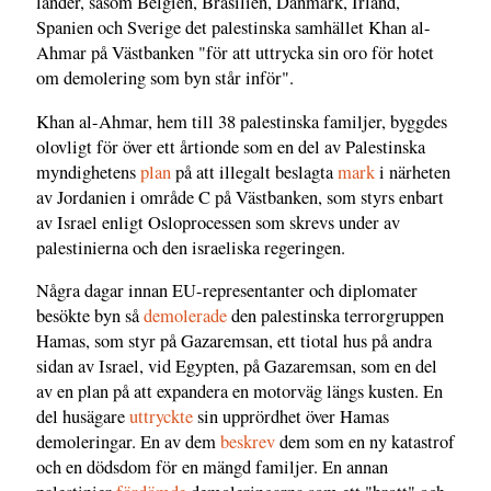
länder, såsom Belgien, Brasilien, Danmark, Irland,
Spanien och Sverige det palestinska samhället Khan al-
Ahmar på Västbanken "för att uttrycka sin oro för hotet
om demolering som byn står inför".
Khan al-Ahmar, hem till 38 palestinska familjer, byggdes
olovligt för över ett årtionde som en del av Palestinska
myndighetens
plan
på att illegalt beslagta
mark
i närheten
av Jordanien i område C på Västbanken, som styrs enbart
av Israel enligt Osloprocessen som skrevs under av
palestinierna och den israeliska regeringen.
Några dagar innan EU-representanter och diplomater
besökte byn så
demolerade
den palestinska terrorgruppen
Hamas, som styr på Gazaremsan, ett tiotal hus på andra
sidan av Israel, vid Egypten, på Gazaremsan, som en del
av en plan på att expandera en motorväg längs kusten. En
del husägare
uttryckte
sin upprördhet över Hamas
demoleringar. En av dem
beskrev
dem som en ny katastrof
och en dödsdom för en mängd familjer. En annan