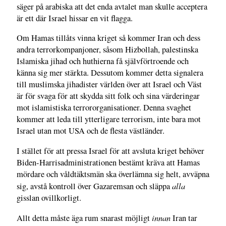
säger på arabiska att det enda avtalet man skulle acceptera
är ett där Israel hissar en vit flagga.
Om Hamas tillåts vinna kriget så kommer Iran och dess
andra terrorkompanjoner, såsom Hizbollah, palestinska
Islamiska jihad och huthierna få självförtroende och
känna sig mer stärkta. Dessutom kommer detta signalera
till muslimska jihadister världen över att Israel och Väst
är för svaga för att skydda sitt folk och sina värderingar
mot islamistiska terrororganisationer. Denna svaghet
kommer att leda till ytterligare terrorism, inte bara mot
Israel utan mot USA och de flesta västländer.
I stället för att pressa Israel för att avsluta kriget behöver
Biden-Harrisadministrationen bestämt kräva att Hamas
mördare och våldtäktsmän ska överlämna sig helt, avväpna
alla
sig, avstå kontroll över Gazaremsan och släppa
gisslan ovillkorligt.
innan
Allt detta måste äga rum snarast möjligt
Iran tar