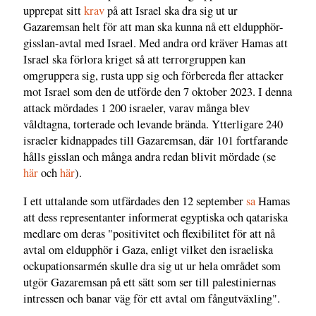
upprepat sitt
krav
på att Israel ska dra sig ut ur
Gazaremsan helt för att man ska kunna nå ett eldupphör-
gisslan-avtal med Israel. Med andra ord kräver Hamas att
Israel ska förlora kriget så att terrorgruppen kan
omgruppera sig, rusta upp sig och förbereda fler attacker
mot Israel som den de utförde den 7 oktober 2023. I denna
attack mördades 1 200 israeler, varav många blev
våldtagna, torterade och levande brända. Ytterligare 240
israeler kidnappades till Gazaremsan, där 101 fortfarande
hålls gisslan och många andra redan blivit mördade (se
här
och
här
).
I ett uttalande som utfärdades den 12 september
sa
Hamas
att dess representanter informerat egyptiska och qatariska
medlare om deras "positivitet och flexibilitet för att nå
avtal om eldupphör i Gaza, enligt vilket den israeliska
ockupationsarmén skulle dra sig ut ur hela området som
utgör Gazaremsan på ett sätt som ser till palestiniernas
intressen och banar väg för ett avtal om fångutväxling".