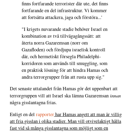
finns fortfarande terrorister där ute, det finns
fortfarande en del infrastruktur. Vi kommer
att fortsätta attackera, jaga och förstöra...'
"I krigets nuvarande stadie behöver Israel en
kombination av två tillvägagångssätt: att
återta norra Gazaremsan (norr om
Gazafloden) och fördjupa israelisk kontroll
där, och hermetiskt försegla Philadelphi-
korridoren som används till smuggling, som
en praktisk lösning för att hindra Hamas och
andra terrorgrupper från att rusta upp sig."
Det senaste uttalandet från Hamas gör det uppenbart att
innan
terrorgruppen vill att Israel ska lämna Gazaremsan
några gisslantagna frias.
Enligt en del
rapporter
har Hamas angett att man är villig
att fria gisslan i olika stadier. Man vill otvivelaktigt hålla
fast vid så många gisslantagna som möjligt som en