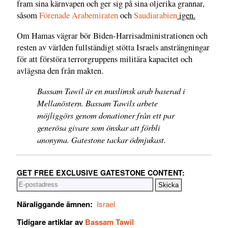
fram sina kärnvapen och ger sig på sina oljerika grannar,
såsom
Förenade Arabemiraten
och
Saudiarabien
igen.
Om Hamas vägrar bör Biden-Harrisadministrationen och
resten av världen fullständigt stötta Israels ansträngningar
för att förstöra terrorgruppens militära kapacitet och
avlägsna den från makten.
Bassam Tawil är en muslimsk arab baserad i
Mellanöstern. Bassam Tawils arbete
möjliggörs genom donationer från ett par
generösa givare som önskar att förbli
anonyma. Gatestone tackar ödmjukast.
GET FREE EXCLUSIVE GATESTONE CONTENT:
Näraliggande ämnen:
Israel
Tidigare artiklar av
Bassam Tawil