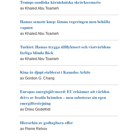
Trumps saudiska kärntekniska skräckscenario
av Khaled Abu Toameh
Hamas senaste knep: lämna regeringen men behålla
vapnen
av Khaled Abu Toameh
Turkiet: Hamas trygga tillflyktsort och västvärldens
farliga blinda fläck
av Khaled Abu Toameh
Kina är djupt etablerat i Kanadas Arktis
av Gordon G. Chang
Europas energisjälvmord: EU erkänner att världen
drivs av fossila bränslen – men saboterar sin egen
energiförsörjning
av Drieu Godefridi
Hierarkin av godtagbara offer
av Pierre Rehov