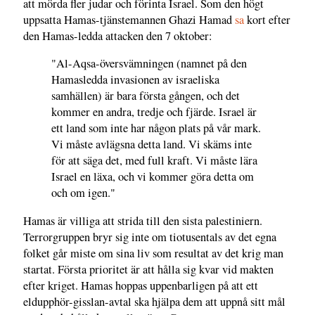
att mörda fler judar och förinta Israel. Som den högt
uppsatta Hamas-tjänstemannen Ghazi Hamad
sa
kort efter
den Hamas-ledda attacken den 7 oktober:
"Al-Aqsa-översvämningen (namnet på den
Hamasledda invasionen av israeliska
samhällen) är bara första gången, och det
kommer en andra, tredje och fjärde. Israel är
ett land som inte har någon plats på vår mark.
Vi måste avlägsna detta land. Vi skäms inte
för att säga det, med full kraft. Vi måste lära
Israel en läxa, och vi kommer göra detta om
och om igen."
Hamas är villiga att strida till den sista palestiniern.
Terrorgruppen bryr sig inte om tiotusentals av det egna
folket går miste om sina liv som resultat av det krig man
startat. Första prioritet är att hålla sig kvar vid makten
efter kriget. Hamas hoppas uppenbarligen på att ett
eldupphör-gisslan-avtal ska hjälpa dem att uppnå sitt mål