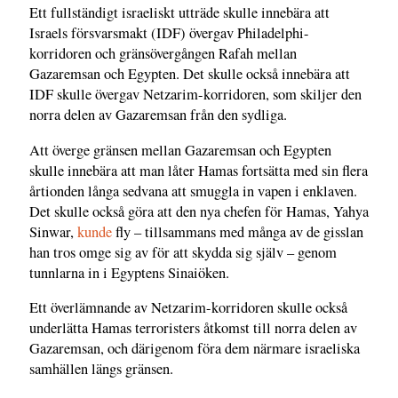
Ett fullständigt israeliskt utträde skulle innebära att
Israels försvarsmakt (IDF) övergav Philadelphi-
korridoren och gränsövergången Rafah mellan
Gazaremsan och Egypten. Det skulle också innebära att
IDF skulle övergav Netzarim-korridoren, som skiljer den
norra delen av Gazaremsan från den sydliga.
Att överge gränsen mellan Gazaremsan och Egypten
skulle innebära att man låter Hamas fortsätta med sin flera
årtionden långa sedvana att smuggla in vapen i enklaven.
Det skulle också göra att den nya chefen för Hamas, Yahya
Sinwar,
kunde
fly – tillsammans med många av de gisslan
han tros omge sig av för att skydda sig själv – genom
tunnlarna in i Egyptens Sinaiöken.
Ett överlämnande av Netzarim-korridoren skulle också
underlätta Hamas terroristers åtkomst till norra delen av
Gazaremsan, och därigenom föra dem närmare israeliska
samhällen längs gränsen.