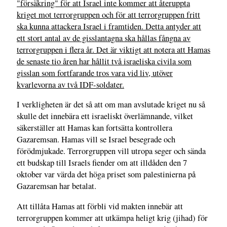
"försäkring" för att Israel inte kommer att återuppta
kriget mot terrorgruppen och för att terrorgruppen fritt
ska kunna attackera Israel i framtiden. Detta antyder att
ett stort antal av de gisslantagna ska hållas fångna av
terrorgruppen i flera år. Det är viktigt att notera att Hamas
de senaste tio åren har hållit två israeliska civila som
gisslan som fortfarande tros vara vid liv, utöver
kvarlevorna av två IDF-soldater.
I verkligheten är det så att om man avslutade kriget nu så
skulle det innebära ett israeliskt överlämnande, vilket
säkerställer att Hamas kan fortsätta kontrollera
Gazaremsan. Hamas vill se Israel besegrade och
förödmjukade. Terrorgruppen vill utropa seger och sända
ett budskap till Israels fiender om att illdåden den 7
oktober var värda det höga priset som palestinierna på
Gazaremsan har betalat.
Att tillåta Hamas att förbli vid makten innebär att
terrorgruppen kommer att utkämpa heligt krig (jihad) för