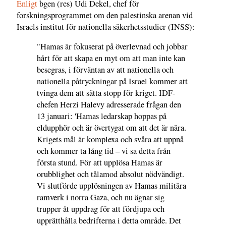
Enligt
bgen (res) Udi Dekel, chef för
forskningsprogrammet om den palestinska arenan vid
Israels institut för nationella säkerhetsstudier (INSS):
"Hamas är fokuserat på överlevnad och jobbar
hårt för att skapa en myt om att man inte kan
besegras, i förväntan av att nationella och
nationella påtryckningar på Israel kommer att
tvinga dem att sätta stopp för kriget. IDF-
chefen Herzi Halevy adresserade frågan den
13 januari: 'Hamas ledarskap hoppas på
eldupphör och är övertygat om att det är nära.
Krigets mål är komplexa och svåra att uppnå
och kommer ta lång tid – vi sa detta från
första stund. För att upplösa Hamas är
orubblighet och tålamod absolut nödvändigt.
Vi slutförde upplösningen av Hamas militära
ramverk i norra Gaza, och nu ägnar sig
trupper åt uppdrag för att fördjupa och
upprätthålla bedrifterna i detta område. Det