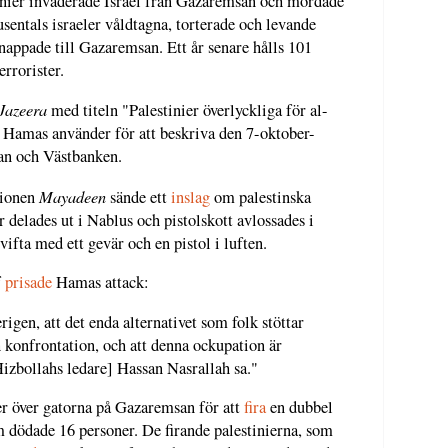
inier invaderade Israel från Gazaremsan och mördade
usentals israeler våldtagna, torterade och levande
appade till Gazaremsan. Ett år senare hålls 101
errorister.
Jazeera
med titeln "Palestinier överlyckliga för al-
amas använder för att beskriva den 7-oktober-
an och Västbanken.
Mayadeen
ationen
sände ett
inslag
om palestinska
r delades ut i Nablus och pistolskott avlossades i
vifta med ett gevär och en pistol i luften.
f
prisade
Hamas attack:
rigen, att det enda alternativet som folk stöttar
 konfrontation, och att denna ockupation är
Hizbollahs ledare] Hassan Nasrallah sa."
r över gatorna på Gazaremsan för att
fira
en dubbel
 dödade 16 personer. De firande palestinierna, som