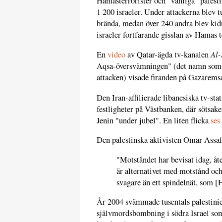
Hamasterrorister och "vanliga" palest
1 200 israeler. Under attackerna blev t
brända, medan över 240 andra blev kidn
israeler fortfarande gisslan av Hamas t
Al-
En
video
av Qatar-ägda tv-kanalen
Aqsa-översvämningen" (det namn som H
attacken) visade firanden på Gazarems
Den Iran-affilierade libanesiska tv-st
festligheter på Västbanken, där sötsake
Jenin "under jubel". En liten flicka
ses
Den palestinska aktivisten Omar Assa
"Motståndet har bevisat idag, åte
är alternativet med motstånd och
svagare än ett spindelnät, som [
År 2004 svämmade tusentals palestinie
självmordsbombning i södra Israel som