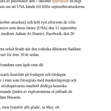
cks av palestinier den 7 oktober
upprepade
en högt
lsen om att USA kände till Elfte septemberattackerna
oktober-attacken] och höll tyst eftersom de ville
 precis som deras lärare [USA] den 11 september
ds medlem Adnan Al-Damiri, Facebook, den 20
rna också firade när den irakiska diktatorn Saddam
ael för över 30 år sedan.
irandena som ägde rum då:
Israels kustslätt på fredagen och lördagen
är i rum som förseglats med maskeringstejp och
tt stridsspetsarna innehöll dödliga kemiska
nsande ljuden av explosionerna så jublade de
ddam Hussein.
, men framför allt glada', sa May, ett