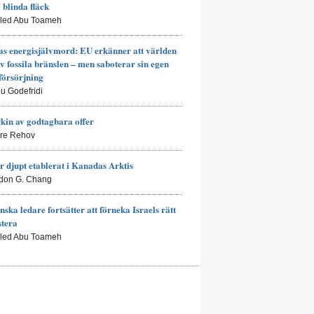
a blinda fläck
aled Abu Toameh
s energisjälvmord: EU erkänner att världen
av fossila bränslen – men saboterar sin egen
försörjning
eu Godefridi
kin av godtagbara offer
rre Rehov
r djupt etablerat i Kanadas Arktis
don G. Chang
nska ledare fortsätter att förneka Israels rätt
stera
aled Abu Toameh