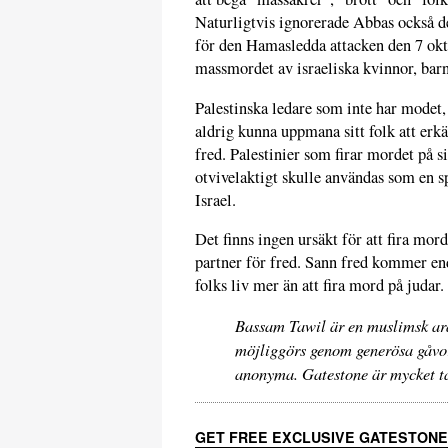
Naturligtvis ignorerade Abbas också det
för den Hamasledda attacken den 7 oktob
massmordet av israeliska kvinnor, barn
Palestinska ledare som inte har modet,
aldrig kunna uppmana sitt folk att erkän
fred. Palestinier som firar mordet på si
otvivelaktigt skulle användas som en sp
Israel.
Det finns ingen ursäkt för att fira mo
partner för fred. Sann fred kommer enda
folks liv mer än att fira mord på judar.
Bassam Tawil är en muslimsk ar
möjliggörs genom generösa gåvor 
anonyma. Gatestone är mycket 
GET FREE EXCLUSIVE GATESTONE