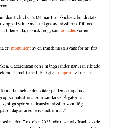
orna.
m den 1 oktober 2024, när Iran skickade hundratals
t stoppades inte av att några av missilerna föll ned i
 att den enda, ironiskt nog, som
dödades
var en
na ett
monument
av en iransk missilsvans för att fira
nken, Gazaremsan och i många länder när Iran riktade
ck mot Israel i april. Enligt en
rapport
av Iranska
i Ramallah och andra städer på den ockuperade
grupper palestinier som samlades på gatorna
 synliga spåren av iranska missiler som flög,
inpå söndagsmorgonens småtimmar."
r sedan, den 7 oktober 2023, när tusentals Iranbackade