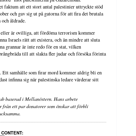
 faktum att ett stort antal palestinier uttryckte stöd
er och gav sig ut på gatorna för att fira det brutala
 och åldrade.
 eller är ovilliga, att fördöma terrorism kommer
na Israels rätt att existera, och än mindre att sluta
na grannar är inte redo för en stat, vilken
rångbräda till att slakta fler judar och försöka förinta
rd. Ett samhälle som firar mord kommer aldrig bli en
st infinna sig när palestinska ledare värderar sitt
ab baserad i Mellanöstern. Hans arbete
från ett par donatorer som önskar att förbli
tacksamma.
 CONTENT: