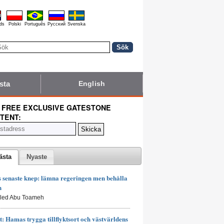
ds
Polski
Português
Pyccĸий
Svenska
sta
English
 FREE EXCLUSIVE GATESTONE
TENT:
ästa
Nyaste
senaste knep: lämna regeringen men behålla
n
aled Abu Toameh
t: Hamas trygga tillflyktsort och västvärldens