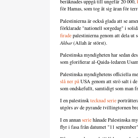
beräknades uppgå till ungefär 20 000,
för Hamas, som tog åt sig äran för terr
Palestinierna är också glada att se am
förklarade "nationell sorgedag" i soli
firade
palestinierna genom att dela ut s
Akbar
(Allah är störst).
Palestinska myndigheten har sedan des
som glorifierar al-Qaida-ledaren Usam
Palestinska myndighetens officiella m
slå ner på
USA genom att strö salt i de
som ondskefullt, samtidigt som man fr
I en palestinsk
tecknad serie
porträtter
utgörs av de pyrande tvillingtornen bre
I en annan
serie
hånade Palestinska my
flyr i fasa från datumet "11 september"