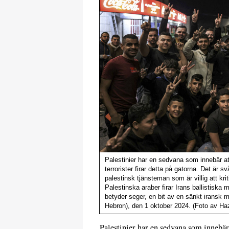
Palestinier har en sedvana som innebär at
terrorister firar detta på gatorna. Det är s
palestinsk tjänsteman som är villig att kriti
Palestinska araber firar Irans ballistiska
betyder seger, en bit av en sänkt iransk mi
Hebron), den 1 oktober 2024. (Foto av H
Palestinier har en sedvana som innebär 