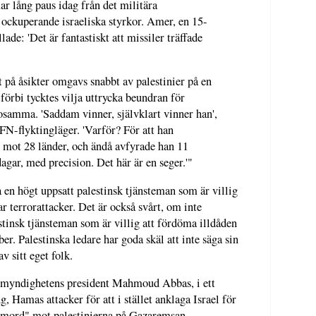
ar lång paus idag från det militära
 ockuperande israeliska styrkor. Amer, en 15-
lade: 'Det är fantastiskt att missiler träffade
t på åsikter omgavs snabbt av palestinier på en
förbi tycktes vilja uttrycka beundran för
osamma. 'Saddam vinner, självklart vinner han',
 FN-flyktingläger. 'Varför? För att han
mot 28 länder, och ändå avfyrade han 11
agar, med precision. Det här är en seger.'"
ta en högt uppsatt palestinsk tjänsteman som är villig
irar terrorattacker. Det är också svårt, om inte
estinsk tjänsteman som är villig att fördöma illdåden
r. Palestinska ledare har goda skäl att inte säga sin
v sitt eget folk.
 myndighetens president Mahmoud Abbas, i ett
 Hamas attacker för att i stället anklaga Israel för
lkmord" mot palestinierna på Gazaremsan.