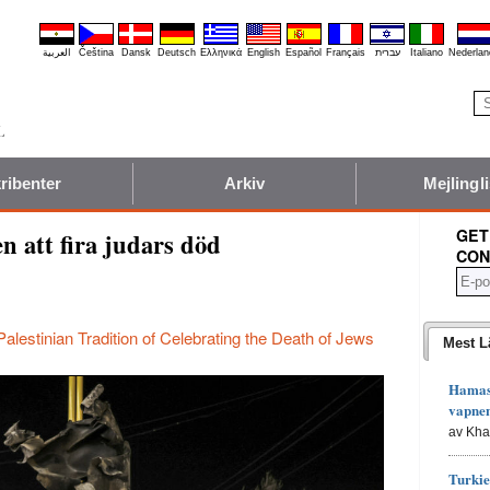
العربية
Čeština
Dansk
Deutsch
Ελληνικά
English
Español
Français
עברית
Italiano
Nederlan
ribenter
Arkiv
Mejlingli
GET
n att fira judars död
CON
alestinian Tradition of Celebrating the Death of Jews
Mest L
Hamas 
vapne
av Kh
Turkie