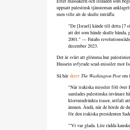
Efter massakern och illdåden som begi
uppsatt palestinsk tjänsteman anklage
men ville att de skulle inträffa:
"De [Israel] kände till detta [7 
att det som hände skulle hända,
2001." — Fatahs revolutionsrå
december 2023.
Det är svårt att glömma hur palestinie
Hussein avfyrade scud-missiler mot Isr
The Washington Post
Så här
skrev
om f
"När irakiska missiler föll över 
samlades palestinska invånare h
klorinindränkta trasor, utifall a
ämnen. Ändå, när de hörde de du
för den irakiska presidenten Sa
"'Vi var glada. Lite rädda kanske