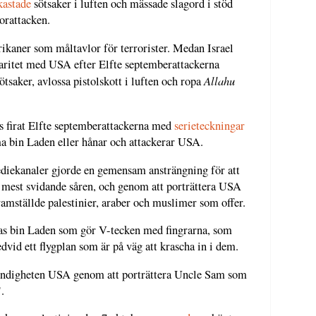
kastade
sötsaker i luften och mässade slagord i stöd
orattacken.
erikaner som måltavlor för terrorister. Medan Israel
daritet med USA efter Elfte septemberattackerna
Allahu
ötsaker, avlossa pistolskott i luften och ropa
s firat Elfte septemberattackerna med
serieteckningar
a bin Laden eller hånar och attackerar USA.
ediekanaler gjorde en gemensam ansträngning för att
 mest svidande såren, och genom att porträttera USA
amställde palestinier, araber och muslimer som offer.
as bin Laden som gör V-tecken med fingrarna, som
dvid ett flygplan som är på väg att krascha in i dem.
ndigheten USA genom att porträttera Uncle Sam som
.