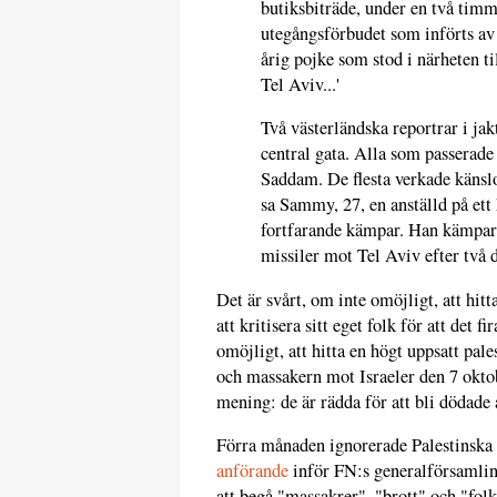
butiksbiträde, under en två timm
utegångsförbudet som införts av
årig pojke som stod i närheten til
Tel Aviv...'
Två västerländska reportrar i jak
central gata. Alla som passerade 
Saddam. De flesta verkade känsl
sa Sammy, 27, en anställd på ett
fortfarande kämpar. Han kämpar 
missiler mot Tel Aviv efter två d
Det är svårt, om inte omöjligt, att hit
att kritisera sitt eget folk för att det f
omöjligt, att hitta en högt uppsatt pal
och massakern mot Israeler den 7 oktobe
mening: de är rädda för att bli dödade a
Förra månaden ignorerade Palestinska
anförande
inför FN:s generalförsamling,
att begå "massakrer", "brott" och "fo