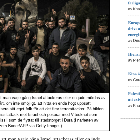
farlig
av Kh
Europa
drivs 
energi
av Dri
Hierar
av Pie
Kina ä
av Gor
Palesti
t man varje gång Israel attackeras eller en jude mördas av
att exi
vårt, om inte omöjligt, att hitta en enda högt uppsatt
av Kh
sera sitt eget folk för att det firar terrorattacker. På bilden:
 missilattack mot Israel och poserar med V-tecknet som
ssil som de flyttat till stadstorget i Dura (i närheten av
azem Bader/AFP via Getty Images)
att man varje gång Israel attackeras eller en jude