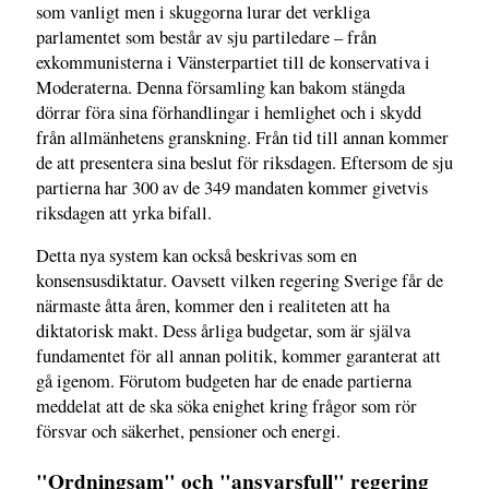
som vanligt men i skuggorna lurar det verkliga
parlamentet som består av sju partiledare – från
exkommunisterna i Vänsterpartiet till de konservativa i
Moderaterna. Denna församling kan bakom stängda
dörrar föra sina förhandlingar i hemlighet och i skydd
från allmänhetens granskning. Från tid till annan kommer
de att presentera sina beslut för riksdagen. Eftersom de sju
partierna har 300 av de 349 mandaten kommer givetvis
riksdagen att yrka bifall.
Detta nya system kan också beskrivas som en
konsensusdiktatur. Oavsett vilken regering Sverige får de
närmaste åtta åren, kommer den i realiteten att ha
diktatorisk makt. Dess årliga budgetar, som är själva
fundamentet för all annan politik, kommer garanterat att
gå igenom. Förutom budgeten har de enade partierna
meddelat att de ska söka enighet kring frågor som rör
försvar och säkerhet, pensioner och energi.
"Ordningsam" och "ansvarsfull" regering