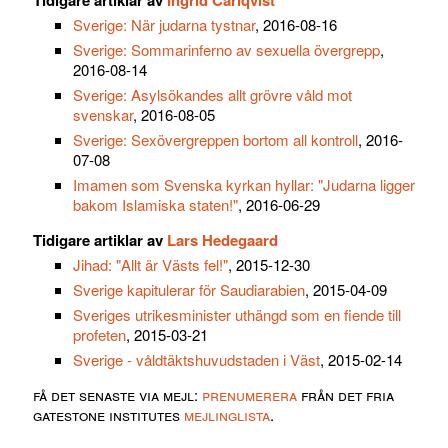
Tidigare artiklar av
Ingrid Carlqvist
Sverige: När judarna tystnar
, 2016-08-16
Sverige: Sommarinferno av sexuella övergrepp
,
2016-08-14
Sverige: Asylsökandes allt grövre våld mot
svenskar
, 2016-08-05
Sverige: Sexövergreppen bortom all kontroll
, 2016-
07-08
Imamen som Svenska kyrkan hyllar: "Judarna ligger
bakom Islamiska staten!"
, 2016-06-29
Tidigare artiklar av
Lars Hedegaard
Jihad: "Allt är Västs fel!"
, 2015-12-30
Sverige kapitulerar för Saudiarabien
, 2015-04-09
Sveriges utrikesminister uthängd som en fiende till
profeten
, 2015-03-21
Sverige - våldtäktshuvudstaden i Väst
, 2015-02-14
få det senaste via mejl:
prenumerera
från det fria
gatestone institutes
mejlinglista
.