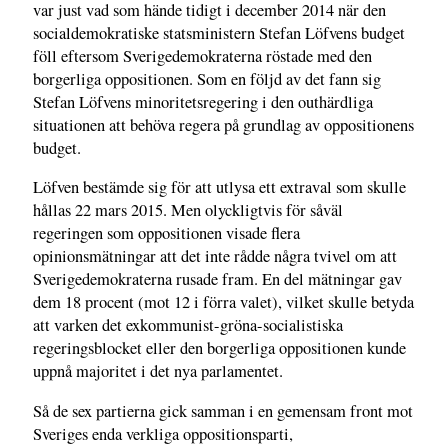
var just vad som hände tidigt i december 2014 när den
socialdemokratiske statsministern Stefan Löfvens budget
föll eftersom Sverigedemokraterna röstade med den
borgerliga oppositionen. Som en följd av det fann sig
Stefan Löfvens minoritetsregering i den outhärdliga
situationen att behöva regera på grundlag av oppositionens
budget.
Löfven bestämde sig för att utlysa ett extraval som skulle
hållas 22 mars 2015. Men olyckligtvis för såväl
regeringen som oppositionen visade flera
opinionsmätningar att det inte rådde några tvivel om att
Sverigedemokraterna rusade fram. En del mätningar gav
dem 18 procent (mot 12 i förra valet), vilket skulle betyda
att varken det exkommunist-gröna-socialistiska
regeringsblocket eller den borgerliga oppositionen kunde
uppnå majoritet i det nya parlamentet.
Så de sex partierna gick samman i en gemensam front mot
Sveriges enda verkliga oppositionsparti,