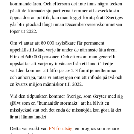
kommande åren. Och eftersom det inte finns några tecken
på att de förenade sju partierna kommer att avveckla sin
öppna dörrar-politik, kan man tryggt förutspå att Sveriges
gås blir plockad långt innan Decemberöverenskommelsen
löper ut 2022.
Om vi antar att 80 000 asylsökare får permanent
uppehållstillstånd varje år under de närmaste åtta åren,
blir det 640 000 personer. Och eftersom man generellt
uppskattar att varje ny invånare från ett land i Tredje
världen kommer att åtföljas av 2-3 familjemedlemmar
och anhöriga, talar vi antagligen om ett inflöde på två och
en kvarts miljon människor till 2022.
Vid den tidpunkten kommer Sverige, som skryter med sig
självt som en "humanitär stormakt" att ha blivit en
misslyckad stat och det enda de missnöjda kan göra åt det
är att lämna landet.
Detta var exakt vad
FN förutsåg
, en prognos som senare