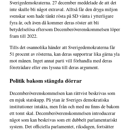
Sverigedemokraterna. 27 december meddelade de att det
inte skulle bli något extraval. Alltså får den dryga miljon
svenskar som hade tänkt rösta på SD vänta i ytterligare
fyra år, och även då kommer deras röster att bli
betydelselösa eftersom Decemberöverenskommelsen löper
fram till 2022.
Tills det osannolika händer att Sverigedemokraterna får
51 procent av rösterna, kan deras supportrar lika gärna yla
mot månen. Inget annat parti vill förhandla med deras
företrädare eller ens lyssna till deras argument.
Politik bakom stängda dörrar
Decemberöverenskommelsen kan rättvist beskrivas som
en mjuk statskupp. På ytan är Sveriges demokratiska
institutioner intakta, men från och med nu finns de bakom
ett tomt skal. Decemberöverenskommelsen introducerar
något som kan beskrivas som ett dubbelt parlamentariskt
system. Det officiella parlamentet, riksdagen, fortsätter