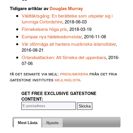
Tidigare artiklar av
Douglas Murray
Våldtäktsgäng: En berättelse som utspelar sig i
lummiga Oxfordshire
, 2018-06-03
Förnekelsens höga pris
, 2018-03-19
Europas nya hädelsedomstolar
, 2016-11-08
Vår oförmåga att hantera muslimska islamofober
,
2016-08-21
Orlandoattacken: Att förneka det uppenbara
, 2016-
07-06
få det senaste via mejl:
prenumerera
från det fria
gatestone institutes
mejlinglista
.
GET FREE EXCLUSIVE GATESTONE
CONTENT:
Mest Lästa
Nyaste