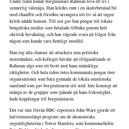
Under tiden kunde borgmästare Rahman leva ett liv i
synnerlig välmåga. Han kördes runt i en skattebetalad bil
med chaufför och försökte arrangera sitt liv så att ingen
kritik nådde honom. Till sist gav han pengar till lokala
bengaliska medier som betalade tillbaka genom helt
okritisk bevakning, och han vägrade svara på frågor från
någon som kunde vara fientligt inställd.
Han tog alla chanser att attackera sina politiska
motståndare, och kolleger hävdar att ifrågasättande av
Rahman sågs som ett brott mot hans mänskliga
rättigheter. Och hela tiden östes kommunala pengar över
organisationer som bara gynnade de lokala muslimska
samfund som gav borgmästaren sitt stöd. Inte konstigt att
många av de grupper som tjänade på hans frikostighet,
hade kopplingar till borgmästaren.
Det var inte förrän BBC-reportern John Ware gjorde ett
halvtimmeslångt program om de ekonomiska
oegentligheterna i Tower Hamlets, som kommunchefen