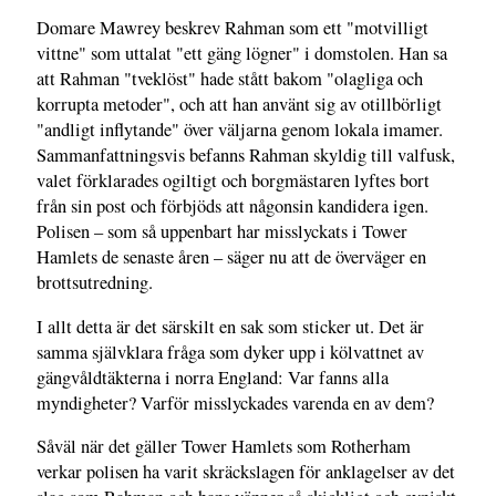
Domare Mawrey beskrev Rahman som ett "motvilligt
vittne" som uttalat "ett gäng lögner" i domstolen. Han sa
att Rahman "tveklöst" hade stått bakom "olagliga och
korrupta metoder", och att han använt sig av otillbörligt
"andligt inflytande" över väljarna genom lokala imamer.
Sammanfattningsvis befanns Rahman skyldig till valfusk,
valet förklarades ogiltigt och borgmästaren lyftes bort
från sin post och förbjöds att någonsin kandidera igen.
Polisen – som så uppenbart har misslyckats i Tower
Hamlets de senaste åren – säger nu att de överväger en
brottsutredning.
I allt detta är det särskilt en sak som sticker ut. Det är
samma självklara fråga som dyker upp i kölvattnet av
gängvåldtäkterna i norra England: Var fanns alla
myndigheter? Varför misslyckades varenda en av dem?
Såväl när det gäller Tower Hamlets som Rotherham
verkar polisen ha varit skräckslagen för anklagelser av det