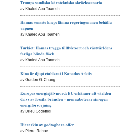
Trumps saudiska kärntekniska skräckscenario
av Khaled Abu Toameh
Hamas senaste knep: lämna regeringen men behålla
vapnen
av Khaled Abu Toameh
Turkiet: Hamas trygga tillflyktsort och västvärldens
farliga blinda fläck
av Khaled Abu Toameh
Kina är djupt etablerat i Kanadas Arktis
av Gordon G. Chang
Europas energisjälvmord: EU erkänner att världen
drivs av fossila bränslen – men saboterar sin egen
energiförsörjning
av Drieu Godefridi
Hierarkin av godtagbara offer
av Pierre Rehov