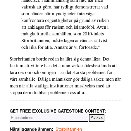
händelser, i sammanhang som inte har med
valfusk att göra, har tydligt demonstrerat vad
som händer när myndigheter inte vågar
konfrontera oegentligheter på grund av risken
att anklagas för rasism och islamofobi. Även i
mångkulturella samhällen, som 2010-talets
Storbritannien, måste lagen användas rättvist
och lika för alla. Annars är vi förlorade."
Storbritanien borde redan ha lärt sig denna läxa. Det
faktum att vi inte har det – utan verkar ödesbestämda att
lära oss om och om igen – är det största problemet för
vårt samhälle. Dåliga människor gör dåliga saker, men när
men när alla statliga institutioner misslyckas med att
stoppa dem drabbar problemen oss alla.
GET FREE EXCLUSIVE GATESTONE CONTENT:
Näraliggande ämnen:
Storbritannien