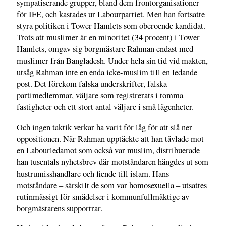
sympatiserande grupper, bland dem frontorganisationer
för IFE, och kastades ur Labourpartiet. Men han fortsatte
styra politiken i Tower Hamlets som oberoende kandidat.
Trots att muslimer är en minoritet (34 procent) i Tower
Hamlets, omgav sig borgmästare Rahman endast med
muslimer från Bangladesh. Under hela sin tid vid makten,
utsåg Rahman inte en enda icke-muslim till en ledande
post. Det förekom falska underskrifter, falska
partimedlemmar, väljare som registrerats i tomma
fastigheter och ett stort antal väljare i små lägenheter.
Och ingen taktik verkar ha varit för låg för att slå ner
oppositionen. När Rahman upptäckte att han tävlade mot
en Labourledamot som också var muslim, distribuerade
han tusentals nyhetsbrev där motståndaren hängdes ut som
hustrumisshandlare och fiende till islam. Hans
motståndare – särskilt de som var homosexuella – utsattes
rutinmässigt för smädelser i kommunfullmäktige av
borgmästarens supportrar.