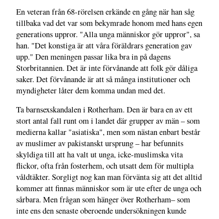
En veteran från 68-rörelsen erkände en gång när han såg
tillbaka vad det var som bekymrade honom med hans egen
generations uppror. "Alla unga människor gör uppror", sa
han. "Det konstiga är att våra föräldrars generation gav
upp." Den meningen passar lika bra in på dagens
Storbritannien. Det är inte förvånande att folk gör dåliga
saker. Det förvånande är att så många institutioner och
myndigheter låter dem komma undan med det.
Ta barnsexskandalen i Rotherham. Den är bara en av ett
stort antal fall runt om i landet där grupper av män – som
medierna kallar "asiatiska", men som nästan enbart består
av muslimer av pakistanskt ursprung – har befunnits
skyldiga till att ha valt ut unga, icke-muslimska vita
flickor, ofta från fosterhem, och utsatt dem för multipla
våldtäkter. Sorgligt nog kan man förvänta sig att det alltid
kommer att finnas människor som är ute efter de unga och
sårbara. Men frågan som hänger över Rotherham– som
inte ens den senaste oberoende undersökningen kunde