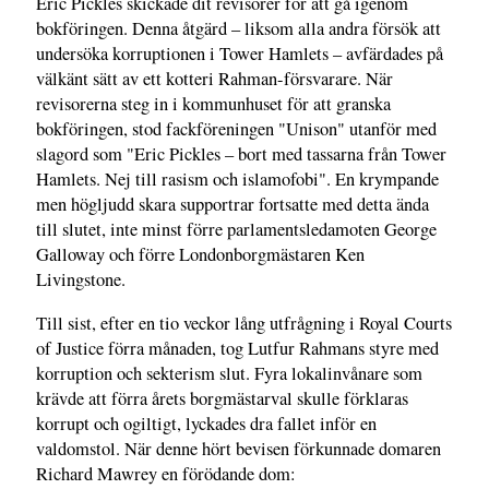
Eric Pickles skickade dit revisorer för att gå igenom
bokföringen. Denna åtgärd – liksom alla andra försök att
undersöka korruptionen i Tower Hamlets – avfärdades på
välkänt sätt av ett kotteri Rahman-försvarare. När
revisorerna steg in i kommunhuset för att granska
bokföringen, stod fackföreningen "Unison" utanför med
slagord som "Eric Pickles – bort med tassarna från Tower
Hamlets. Nej till rasism och islamofobi". En krympande
men högljudd skara supportrar fortsatte med detta ända
till slutet, inte minst förre parlamentsledamoten George
Galloway och förre Londonborgmästaren Ken
Livingstone.
Till sist, efter en tio veckor lång utfrågning i Royal Courts
of Justice förra månaden, tog Lutfur Rahmans styre med
korruption och sekterism slut. Fyra lokalinvånare som
krävde att förra årets borgmästarval skulle förklaras
korrupt och ogiltigt, lyckades dra fallet inför en
valdomstol. När denne hört bevisen förkunnade domaren
Richard Mawrey en förödande dom: