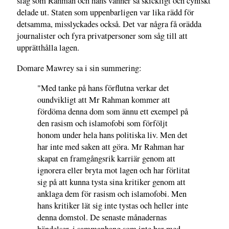
slag som Rahman och hans vänner så skickligt och cyniskt
delade ut. Staten som uppenbarligen var lika rädd för
detsamma, misslyckades också. Det var några få orädda
journalister och fyra privatpersoner som såg till att
upprätthålla lagen.
Domare Mawrey sa i sin summering:
"Med tanke på hans förflutna verkar det
oundvikligt att Mr Rahman kommer att
fördöma denna dom som ännu ett exempel på
den rasism och islamofobi som förföljt
honom under hela hans politiska liv. Men det
har inte med saken att göra. Mr Rahman har
skapat en framgångsrik karriär genom att
ignorera eller bryta mot lagen och har förlitat
sig på att kunna tysta sina kritiker genom att
anklaga dem för rasism och islamofobi. Men
hans kritiker lät sig inte tystas och heller inte
denna domstol. De senaste månadernas