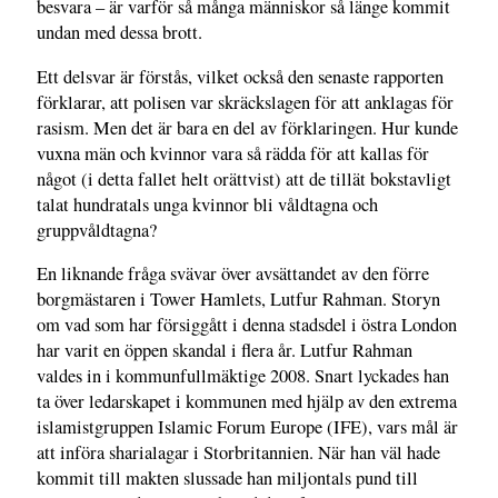
besvara – är varför så många människor så länge kommit
undan med dessa brott.
Ett delsvar är förstås, vilket också den senaste rapporten
förklarar, att polisen var skräckslagen för att anklagas för
rasism. Men det är bara en del av förklaringen. Hur kunde
vuxna män och kvinnor vara så rädda för att kallas för
något (i detta fallet helt orättvist) att de tillät bokstavligt
talat hundratals unga kvinnor bli våldtagna och
gruppvåldtagna?
En liknande fråga svävar över avsättandet av den förre
borgmästaren i Tower Hamlets, Lutfur Rahman. Storyn
om vad som har försiggått i denna stadsdel i östra London
har varit en öppen skandal i flera år. Lutfur Rahman
valdes in i kommunfullmäktige 2008. Snart lyckades han
ta över ledarskapet i kommunen med hjälp av den extrema
islamistgruppen Islamic Forum Europe (IFE), vars mål är
att införa sharialagar i Storbritannien. När han väl hade
kommit till makten slussade han miljontals pund till