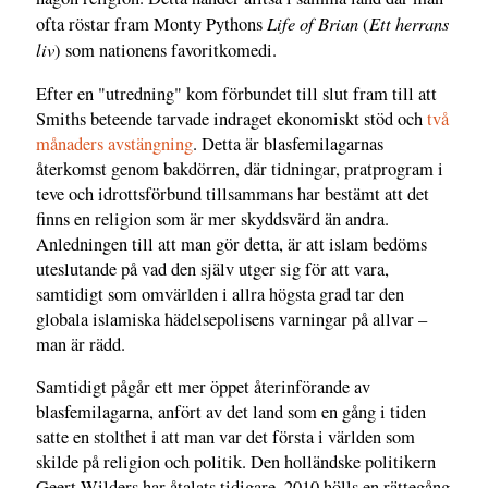
Life of Brian
Ett herrans
ofta röstar fram Monty Pythons
(
liv
) som nationens favoritkomedi.
Efter en "utredning" kom förbundet till slut fram till att
Smiths beteende tarvade indraget ekonomiskt stöd och
två
månaders avstängning
. Detta är blasfemilagarnas
återkomst genom bakdörren, där tidningar, pratprogram i
teve och idrottsförbund tillsammans har bestämt att det
finns en religion som är mer skyddsvärd än andra.
Anledningen till att man gör detta, är att islam bedöms
uteslutande på vad den själv utger sig för att vara,
samtidigt som omvärlden i allra högsta grad tar den
globala islamiska hädelsepolisens varningar på allvar –
man är rädd.
Samtidigt pågår ett mer öppet återinförande av
blasfemilagarna, anfört av det land som en gång i tiden
satte en stolthet i att man var det första i världen som
skilde på religion och politik. Den holländske politikern
Geert Wilders har åtalats tidigare. 2010 hölls en rättegång