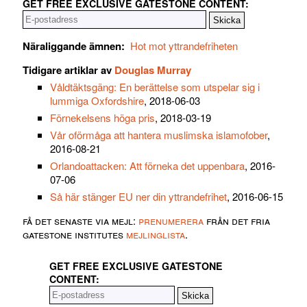
GET FREE EXCLUSIVE GATESTONE CONTENT:
Näraliggande ämnen:
Hot mot yttrandefriheten
Tidigare artiklar av
Douglas Murray
Våldtäktsgäng: En berättelse som utspelar sig i
lummiga Oxfordshire
, 2018-06-03
Förnekelsens höga pris
, 2018-03-19
Vår oförmåga att hantera muslimska islamofober
,
2016-08-21
Orlandoattacken: Att förneka det uppenbara
, 2016-
07-06
Så här stänger EU ner din yttrandefrihet
, 2016-06-15
få det senaste via mejl:
prenumerera
från det fria
gatestone institutes
mejlinglista
.
GET FREE EXCLUSIVE GATESTONE
CONTENT: