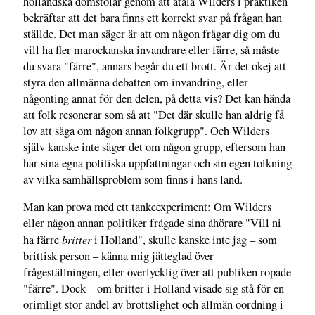
holländska domstolar genom att åtala Wilders i praktiken
bekräftar att det bara finns ett korrekt svar på frågan han
ställde. Det man säger är att om någon frågar dig om du
vill ha fler marockanska invandrare eller färre, så måste
du svara "färre", annars begår du ett brott. Är det okej att
styra den allmänna debatten om invandring, eller
någonting annat för den delen, på detta vis? Det kan hända
att folk resonerar som så att "Det där skulle han aldrig få
lov att säga om någon annan folkgrupp". Och Wilders
själv kanske inte säger det om någon grupp, eftersom han
har sina egna politiska uppfattningar och sin egen tolkning
av vilka samhällsproblem som finns i hans land.
Man kan prova med ett tankeexperiment: Om Wilders
eller någon annan politiker frågade sina åhörare "Vill ni
britter
ha färre
i Holland", skulle kanske inte jag – som
brittisk person – känna mig jätteglad över
frågeställningen, eller överlycklig över att publiken ropade
"färre". Dock – om britter i Holland visade sig stå för en
orimligt stor andel av brottslighet och allmän oordning i