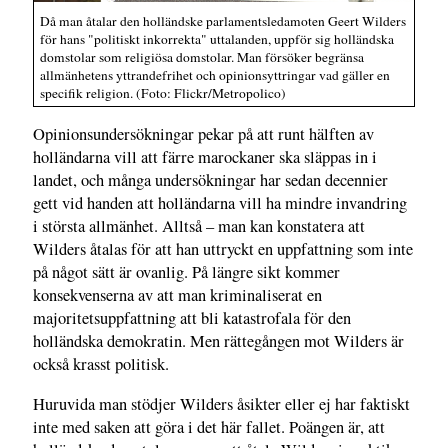
Då man åtalar den holländske parlamentsledamoten Geert Wilders
för hans "politiskt inkorrekta" uttalanden, uppför sig holländska
domstolar som religiösa domstolar. Man försöker begränsa
allmänhetens yttrandefrihet och opinionsyttringar vad gäller en
specifik religion. (Foto: Flickr/Metropolico)
Opinionsundersökningar pekar på att runt hälften av
holländarna vill att färre marockaner ska släppas in i
landet, och många undersökningar har sedan decennier
gett vid handen att holländarna vill ha mindre invandring
i största allmänhet. Alltså – man kan konstatera att
Wilders åtalas för att han uttryckt en uppfattning som inte
på något sätt är ovanlig. På längre sikt kommer
konsekvenserna av att man kriminaliserat en
majoritetsuppfattning att bli katastrofala för den
holländska demokratin. Men rättegången mot Wilders är
också krasst politisk.
Huruvida man stödjer Wilders åsikter eller ej har faktiskt
inte med saken att göra i det här fallet. Poängen är, att