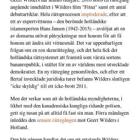
angående innehållet i Wilders film "Fitna" samt ett antal
debattartiklar. Hela rättsprocessen
imploderade
, efter att
ett av expertvittnena – den berömde holländske
islamexperten Hans Jansen (1942-2015) – avslöjat att en
av domarna utövat påtryckningar mot honom för att få
honom att ändra sitt vittnesmål. Det var uppenbarligen
frågan om en ren skenrättegång, och det hela fick det
holländska rättsystemet att framstå som värsta sortens
bananrepublik, i stället för en av världens mest utvecklade
demokratier. En ny rättegång genomfördes, och efter ett
flertal invecklade juridiska turer befanns Wilders slutligen
"icke skyldig" till ett icke-brott 2011.
Men det verkar som att de holländska myndigheterna, i
likhet med den kanadensiska kungliga ridande polisen,
gett sig tusan på att alltid få fast sin man. Förra måndagen
inleddes den
senaste rättegången
mot Geert Wilders i
Holland.
Den här gången handlar det om ett uttalande Wilders