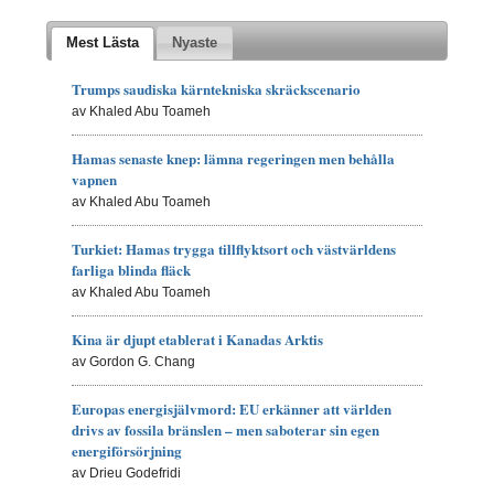
Mest Lästa
Nyaste
Trumps saudiska kärntekniska skräckscenario
av Khaled Abu Toameh
Hamas senaste knep: lämna regeringen men behålla
vapnen
av Khaled Abu Toameh
Turkiet: Hamas trygga tillflyktsort och västvärldens
farliga blinda fläck
av Khaled Abu Toameh
Kina är djupt etablerat i Kanadas Arktis
av Gordon G. Chang
Europas energisjälvmord: EU erkänner att världen
drivs av fossila bränslen – men saboterar sin egen
energiförsörjning
av Drieu Godefridi