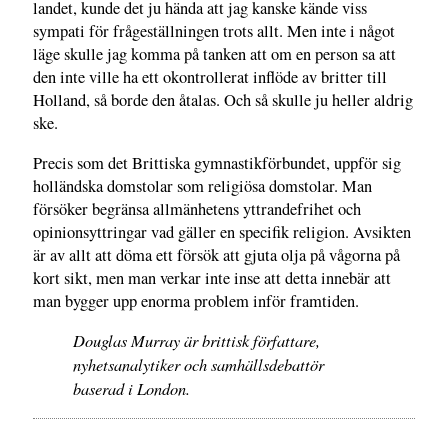
landet, kunde det ju hända att jag kanske kände viss
sympati för frågeställningen trots allt. Men inte i något
läge skulle jag komma på tanken att om en person sa att
den inte ville ha ett okontrollerat inflöde av britter till
Holland, så borde den åtalas. Och så skulle ju heller aldrig
ske.
Precis som det Brittiska gymnastikförbundet, uppför sig
holländska domstolar som religiösa domstolar. Man
försöker begränsa allmänhetens yttrandefrihet och
opinionsyttringar vad gäller en specifik religion. Avsikten
är av allt att döma ett försök att gjuta olja på vågorna på
kort sikt, men man verkar inte inse att detta innebär att
man bygger upp enorma problem inför framtiden.
Douglas Murray är brittisk författare,
nyhetsanalytiker och samhällsdebattör
baserad i London.