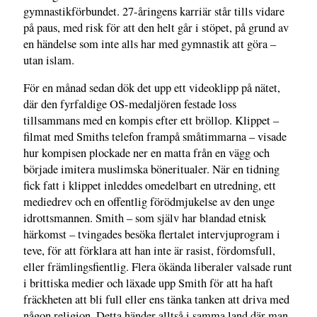
gymnastikförbundet. 27-åringens karriär står tills vidare
på paus, med risk för att den helt går i stöpet, på grund av
en händelse som inte alls har med gymnastik att göra –
utan islam.
För en månad sedan dök det upp ett videoklipp på nätet,
där den fyrfaldige OS-medaljören festade loss
tillsammans med en kompis efter ett bröllop. Klippet –
filmat med Smiths telefon frampå småtimmarna – visade
hur kompisen plockade ner en matta från en vägg och
började imitera muslimska böneritualer. När en tidning
fick fatt i klippet inleddes omedelbart en utredning, ett
mediedrev och en offentlig förödmjukelse av den unge
idrottsmannen. Smith – som själv har blandad etnisk
härkomst – tvingades besöka flertalet intervjuprogram i
teve, för att förklara att han inte är rasist, fördomsfull,
eller främlingsfientlig. Flera ökända liberaler valsade runt
i brittiska medier och läxade upp Smith för att ha haft
fräckheten att bli full eller ens tänka tanken att driva med
någon religion. Detta händer alltså i samma land där man