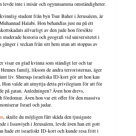
an levde inte i misär och ogynnsamma omständigheter.
kvinnlig student från byn Tsur Baher i Jerusalem, är
Muhannad Halabi. Hon behandlas just nu på ett
n skottskadats allvarligt av den jude hon försökte
studerade historia och geografi vid universitetet i
 gånger i veckan från sitt hem utan att stoppas av
r visar en glad kvinna som ständigt ler och tar
ennes familj, liksom de andra terroristernas, äger
vämt liv. Shuruqs israeliska ID-kort gör att hon kan
t. Hon valde att utnyttja detta privilegium för att för
de på gatan. Anledningen? Även hon drevs,
h fördomar. Även hon var ett offer för den massiva
oniserar Israel och judar.
un
, skulle du möjligen fått skåda den tjusigaste
e i Issawiyeh i Jerusalem, levde även han ett gott
n hade ett israeliskt ID-kort och kunde resa fritt i