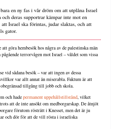
bara en ny fas i vår dröm om att utplåna Israel
na och deras supportrar kämpar inte mot en
att Israel ska förintas, judar slaktas, och att
ls gator.
lle att göra hembesök hos några av de palestinska män
n pågående terrorvågen mot Israel – våldet som vissa
se vid sådana besök – var att ingen av dessa
vsvillkor var allt annat än miserabla. Faktum är att
begränsad tillgång till jobb och skola.
lem och hade
permanent uppehållstillstånd
, vilket
 trots att de inte ansökt om medborgarskap. De åtnjöt
orgare förutom rösträtt i Knesset, men det är ju
 och dör för att de vill rösta i israeliska