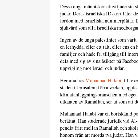
Dessa unga människor utnyttjade sin st
judar. Deras israeliska ID-kort låter d
fordon med israeliska nummerplåtar. De
sjukvård som alla israeliska medborgare 
Ingen av de unga palestinier som varit 
en lerhydda, eller ett tält, eller ens e
familjer och hade fri tillgång till in
dela med sig av sina åsikter på Faceboo
uppvigling mot Israel och judar.
Hemma hos
Muhannad Halabi
, till e
staden i Jerusalem förra veckan, upptä
klimatanläggningsbranschen med eget f
utkanten av Ramallah, ser ut som att d
Muhannad Halabi var en bortskämd pojk
berättat. Han studerade juridik vid Al
pendla fritt mellan Ramallah och skol
honom från att mörda två judar. Han vi