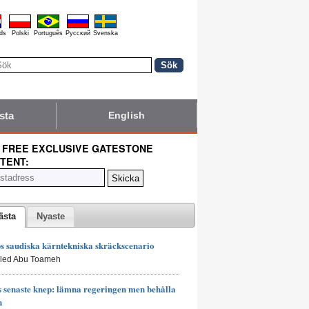
ds
Polski
Português
Pyccĸий
Svenska
sta
English
 FREE EXCLUSIVE GATESTONE
TENT:
ästa
Nyaste
 saudiska kärntekniska skräckscenario
aled Abu Toameh
senaste knep: lämna regeringen men behålla
n