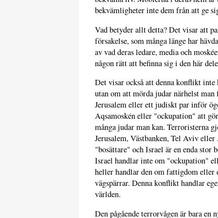
bekvämligheter inte dem från att ge si
Vad betyder allt detta? Det visar att pa
försakelse, som många länge har hävdat
av vad deras ledare, media och moskéer 
någon rätt att befinna sig i den här del
Det visar också att denna konflikt inte
utan om att mörda judar närhelst man f
Jerusalem eller ett judiskt par inför ö
Aqsamoskén eller "ockupation" att gör
många judar man kan. Terroristerna gjo
Jerusalem, Västbanken, Tel Aviv eller A
"bosättare" och Israel är en enda stor
Israel handlar inte om "ockupation" ell
heller handlar den om fattigdom eller d
vägspärrar. Denna konflikt handlar egen
världen.
Den pågående terrorvågen är bara en ny