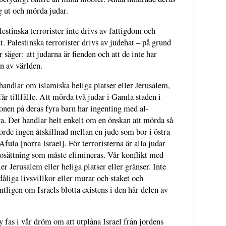
g ut och mörda judar.
lestinska terrorister inte drivs av fattigdom och
. Palestinska terrorister drivs av judehat – på grund
säger: att judarna är fienden och att de inte har
en av världen.
 handlar om islamiska heliga platser eller Jerusalem,
år tillfälle. Att mörda två judar i Gamla staden i
gonen på deras fyra barn har ingenting med al-
a. Det handlar helt enkelt om en önskan att mörda så
rde ingen åtskillnad mellan en jude som bor i östra
fula [norra Israel]. För terroristerna är alla judar
 bosättning som måste elimineras. Vår konflikt med
er Jerusalem eller heliga platser eller gränser. Inte
åliga livsvillkor eller murar och staket och
tligen om Israels blotta existens i den här delen av
 fas i vår dröm om att utplåna Israel från jordens