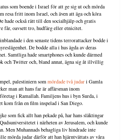
atus som boende i Israel för att ge sig ut och mörda
em resa fritt inom Israel, och även att äga och köra
 hade också rätt till den socialhjälp och gratis
får, oavsett tro, hudfärg eller etnicitet.
inblandade i den senaste tidens terrorattacker bodde i
n hyreslägenhet. De bodde alla i hus ägda av deras
ternet. Samtliga hade smartphones och kunde därmed
k och Twitter och, bland annat, ägna sig åt illvillig
xempel, palestiniern som
mördade två judar
i Gamla
cker man att hans far är affärsman inom
öretag i Ramallah. Familjens hus i byn Surda, i
et kom från en film inspelad i San Diego.
e som fick allt han pekade på, har hans släktingar
-Qudsuniversitetet i närheten av Jerusalem, och kunde
an. Men Muhannads behagliga liv hindrade inte
lle mörda judar därför att han hjärntvättats av våra