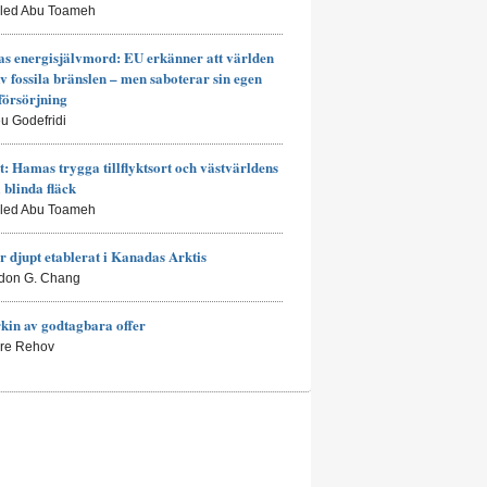
aled Abu Toameh
s energisjälvmord: EU erkänner att världen
av fossila bränslen – men saboterar sin egen
försörjning
eu Godefridi
t: Hamas trygga tillflyktsort och västvärldens
a blinda fläck
aled Abu Toameh
r djupt etablerat i Kanadas Arktis
don G. Chang
kin av godtagbara offer
rre Rehov