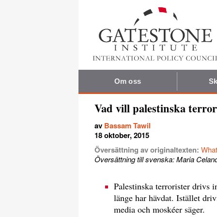
Om oss
Sk
Vad vill palestinska terror
av
Bassam Tawil
18 oktober, 2015
Översättning av originaltexten:
What
Översättning till svenska: Maria Celan
Palestinska terrorister drivs
länge har hävdat. Istället dri
media och moskéer säger.