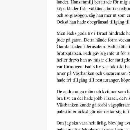
landet. Hans familj berättade för mig a
köpa kläder från välkända butikskedjo
och solglasögon, såg han mer ut som en
Också han hade obegränsad tillgång till
Men Fadis goda liv i Israel hindrade ho
jude på gatan. Detta hände förra veckan
Gamla staden i Jerusalem. Fadi sköts ti
brottsplatsen. Fadi gav sig inte ut för a
heller drevs han av misär eller fattigd
var förmögen. Fadis liv var faktiskt b
lever på Västbanken och Gazaremsan. S
hade fri tillgång till restauranger, k
De andra unga män och kvinnor som har 
bra liv; en del hade jobb i Israel, del
Västbanken kunde gå förbi vägspärrarna
palestinier också gör när de tar sig in i
Om jag ska vara helt ärlig, blev jag av
bekväma liv. Möblerna i deras hem är 