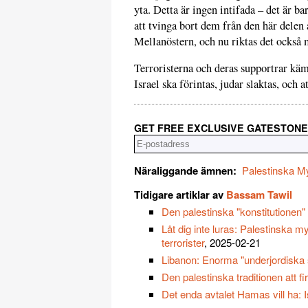
yta. Detta är ingen intifada – det är 
att tvinga bort dem från den här delen 
Mellanöstern, och nu riktas det också 
Terroristerna och deras supportrar käm
Israel ska förintas, judar slaktas, och at
GET FREE EXCLUSIVE GATESTONE
Näraliggande ämnen:
Palestinska M
Tidigare artiklar av
Bassam Tawil
Den palestinska "konstitutionen" f
Låt dig inte luras: Palestinska my
terrorister
, 2025-02-21
Libanon: Enorma "underjordiska s
Den palestinska traditionen att fi
Det enda avtalet Hamas vill ha: