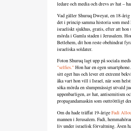
ledare och media och drevs av hat – h
Vad gäller Shuruq Dweyat, en 18-årig 
det i princip samma historia som med 
israeliskt sjukhus, gratis, efter att ho
mörda i Gamla staden i Jerusalem. Hon 
Betlehem, dit hon reste obehindrat fyra
israeliska soldater.
Foton Shuruq lagt upp på sociala medie
"selfies."
Hon har en egen smartphone. H
sitt eget hus och lever ett extremt bek
åka vart hon vill i Israel, när som hels
söka mörda en slumpmässigt utvald ju
uppenbarligen, av hat, antisemitism oc
propagandamaskin som outtröttligt dem
Om du hade träffat 19-årige
Fadi Allo
mannen i Jerusalem. Fadi, hemmahörand
liv under israelisk förvaltning. Även ha