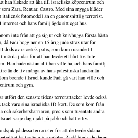
tt han älskade att åka till israeliska köpcentrum och
r som Zara, Renuar, Castro. Med sina snygga kläder
 italiensk fotomodell än en genomsnittlig terrorist.
 internet och hans familj ägde sitt eget hus.
nom inte från att ge sig ut och knivhugga första bästa
, då Fadi högg ner en 15-årig jude strax utanför
ll döds av israelisk polis, som kom rusande till
tt mörda judar för att han levde ett hårt liv. Inte
om. Han hade nästan allt han ville ha, och hans familj
ättre än de liv många av hans palestinska landsmän
om boende i Israel kunde Fadi gå vart han ville och
öpcentrum och gym.
utfört den senaste tidens terrorattacker levde också
vis tack vare sina israeliska ID-kort. De som kom från
 och säkerhetsbarriären, precis som tusentals andra
 Israel varje dag i jakt på jobb och bättre liv.
undsjuk på dessa terrorister för att de levde sådana
betydligt bättre än mina möbler. Ändå hindrade deras