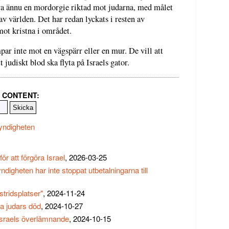
bara ännu en mordorgie riktad mot judarna, med målet
av världen. Det har redan lyckats i resten av
mot kristna i området.
par inte mot en vägspärr eller en mur. De vill att
t judiskt blod ska flyta på Israels gator.
 CONTENT:
yndigheten
ör att förgöra Israel
, 2026-03-25
ndigheten har inte stoppat utbetalningarna till
tridsplatser"
, 2024-11-24
ra judars död
, 2024-10-27
 Israels överlämnande
, 2024-10-15