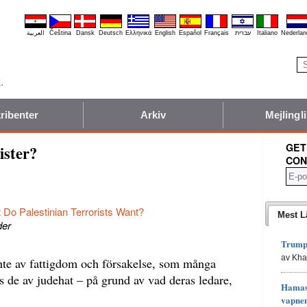
العربية
Čeština
Dansk
Deutsch
Ελληνικά
English
Español
Français
עברית
Italiano
Nederlan
ribenter
Arkiv
Mejlingli
GET
ister?
CON
 Do Palestinian Terrorists Want?
Mest L
der
Trumps
av Kh
 inte av fattigdom och försakelse, som många
vs de av judehat – på grund av vad deras ledare,
Hamas 
vapne