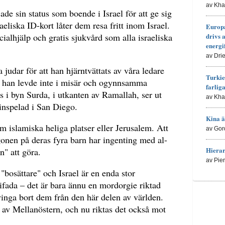
av Kh
de sin status som boende i Israel för att ge sig
eliska ID-kort låter dem resa fritt inom Israel.
Europa
cialhjälp och gratis sjukvård som alla israeliska
drivs 
energi
av Dri
udar för att han hjärntvättats av våra ledare
Turkie
– han levde inte i misär och ogynnsamma
farlig
 i byn Surda, i utkanten av Ramallah, ser ut
av Kh
inspelad i San Diego.
Kina ä
m islamiska heliga platser eller Jerusalem. Att
av Gor
gonen på deras fyra barn har ingenting med al-
Hierar
" att göra.
av Pie
r "bosättare" och Israel är en enda stor
tifada – det är bara ännu en mordorgie riktad
vinga bort dem från den här delen av världen.
n av Mellanöstern, och nu riktas det också mot