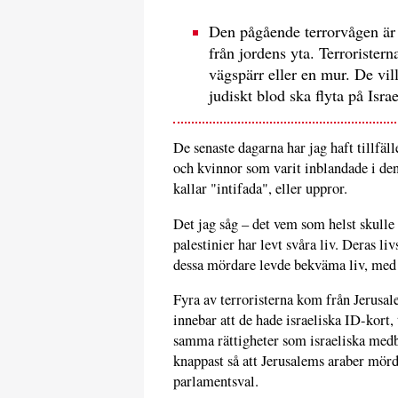
Den pågående terrorvågen är 
från jordens yta. Terrorister
vägspärr eller en mur. De vill 
judiskt blod ska flyta på Israe
De senaste dagarna har jag haft tillfä
och kvinnor som varit inblandade i de
kallar "intifada", eller uppror.
Det jag såg – det vem som helst skulle 
palestinier har levt svåra liv. Deras li
dessa mördare levde bekväma liv, med o
Fyra av terroristerna kom från Jerusa
innebar att de hade israeliska ID-kort,
samma rättigheter som israeliska medb
knappast så att Jerusalems araber mördar
parlamentsval.