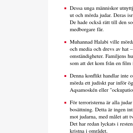
Dessa unga människor utnyttja
ut och mörda judar. Deras isra
De hade också rätt till den so
medborgare får.
Muhannad Halabi ville mörda j
och media och drevs av hat 
omständigheter. Familjens hus
som att det kom från en film 
Denna konflikt handlar inte o
mörda ett judiskt par inför ö
Aqsamoskén eller "ockupation
För terroristerna är alla juda
bosättning. Detta är ingen in
mot judarna, med målet att t
Det har redan lyckats i reste
kristna i området.