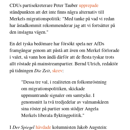
CDUs partisekreterare Peter Tauber
upprepade
ståndpunkten att det inte finns några alternativ till
Merkels migrationspolitik: "Med tanke på vad vi redan
har åstadkommit rekommenderar jag att vi fortsätter på
den inslagna vägen."
En del tyska bedömare har försökt spela ner AfDs
framgångar genom att påstå att även om Merkel förlorade
i valet, så vann hon ändå därför att de flesta tyskar trots
allt röstade på mainstreampartier. Bernd Ulrich, redaktör
Die Zeit
på tidningen
,
skrev
:
"Dessa tre val, i realiteten en folkomröstning
om migrationspolitiken, skickade
uppmuntrande signaler om samtycke. I
genomsnitt la två tredjedelar av valmanskåren
sina röster på partier som stödjer Angela
Merkels liberala flyktingpolitik."
Der Spiegel
I
hävdade
kolumnisten Jakob Augstein: