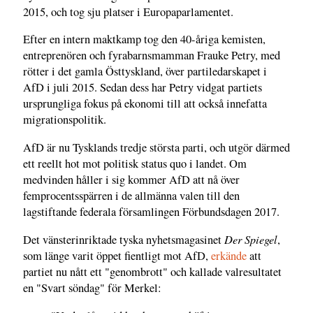
2015, och tog sju platser i Europaparlamentet.
Efter en intern maktkamp tog den 40-åriga kemisten,
entreprenören och fyrabarnsmamman Frauke Petry, med
rötter i det gamla Östtyskland, över partiledarskapet i
AfD i juli 2015. Sedan dess har Petry vidgat partiets
ursprungliga fokus på ekonomi till att också innefatta
migrationspolitik.
AfD är nu Tysklands tredje största parti, och utgör därmed
ett reellt hot mot politisk status quo i landet. Om
medvinden håller i sig kommer AfD att nå över
femprocentsspärren i de allmänna valen till den
lagstiftande federala församlingen Förbundsdagen 2017.
Der Spiegel
Det vänsterinriktade tyska nyhetsmagasinet
,
som länge varit öppet fientligt mot AfD,
erkände
att
partiet nu nått ett "genombrott" och kallade valresultatet
en "Svart söndag" för Merkel: