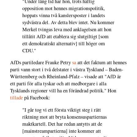
"Under lång tid har hon, trots häftig
opposition mot hennes migrationspolitik,
hoppats vinna två kanslersposter i landets
sydvästra del. Av detta blev intet. Nu kommer
Merkel tvingas leva med anklagelsen att hon
tillåtit AfD att etablera sig slutgiltigt [som
ett demokratiskt alternativ] till höger om
CDU."
AfDs partiledare Frauke Petry
sa
att det faktum att hennes
parti vann stort i två delstater i västra Tyskland – Baden-
Württemberg och Rheinland-Pfalz – visade att "AfD är
ett parti för alla tyskar och att medborgare i alla
Tysklands regioner vill ha en förändrad politik." Hon
tillade
på Facebook:
"I går tog vi ett första viktigt steg i rätt
riktning mot att bryta konsensuspartiernas
maktkartell. Det har redan antytts att de
[mainstreampartierna] inte kommer att