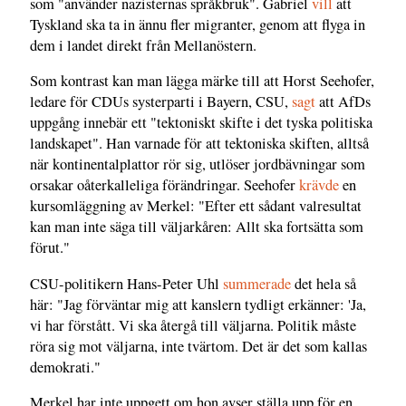
som "använder nazisternas språkbruk". Gabriel
vill
att
Tyskland ska ta in ännu fler migranter, genom att flyga in
dem i landet direkt från Mellanöstern.
Som kontrast kan man lägga märke till att Horst Seehofer,
ledare för CDUs systerparti i Bayern, CSU,
sagt
att AfDs
uppgång innebär ett "tektoniskt skifte i det tyska politiska
landskapet". Han varnade för att tektoniska skiften, alltså
när kontinentalplattor rör sig, utlöser jordbävningar som
orsakar oåterkalleliga förändringar. Seehofer
krävde
en
kursomläggning av Merkel: "Efter ett sådant valresultat
kan man inte säga till väljarkåren: Allt ska fortsätta som
förut."
CSU-politikern Hans-Peter Uhl
summerade
det hela så
här: "Jag förväntar mig att kanslern tydligt erkänner: 'Ja,
vi har förstått. Vi ska återgå till väljarna. Politik måste
röra sig mot väljarna, inte tvärtom. Det är det som kallas
demokrati."
Merkel har inte uppgett om hon avser ställa upp för en