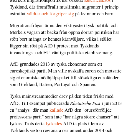
Merkels migrationspolitik har orsakat
säkerhetskaos
i
Tyskland, där framförallt muslimska migranter i princip
ostraffat
våldtar och förgriper sig
på kvinnor och barn.
Migrationsfrågan är nu den viktigaste i tysk politik, och
Merkels vägran att backa från öppna dörrar-politiken har
stött bort många av hennes kärnväljare, vilka i stället
lägger sin röst på AfD i protest mot Tysklands
invandrings- och EU-vänliga politiska etablissemang.
AfD grundades 2013 av tyska ekonomer som ett
euroskeptiskt parti. Man ville avskaffa euron och motsatte
sig ekonomiska nödhjälpspaket till slösaktiga euroländer
som Grekland, Italien, Portugal och Spanien.
Tyska mainstreammedier drev på den tiden friskt med
Rheinische Post
AfD. Till exempel publicerade
i juli 2013
en "analys" där man
kallade
AfD den "otursförföljde
professorns parti" som inte "har några större chanser" att
lyckas. Trots detta
lyckades
AfD ta plats i fem av
Tysklands sexton regionala parlament under 2014 och