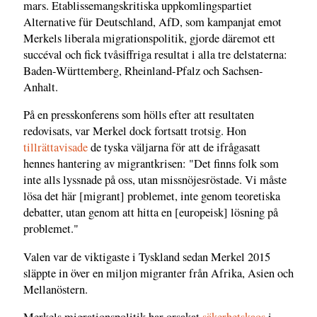
mars. Etablissemangskritiska uppkomlingspartiet
Alternative für Deutschland, AfD, som kampanjat emot
Merkels liberala migrationspolitik, gjorde däremot ett
succéval och fick tvåsiffriga resultat i alla tre delstaterna:
Baden-Württemberg, Rheinland-Pfalz och Sachsen-
Anhalt.
På en presskonferens som hölls efter att resultaten
redovisats, var Merkel dock fortsatt trotsig. Hon
tillrättavisade
de tyska väljarna för att de ifrågasatt
hennes hantering av migrantkrisen: "Det finns folk som
inte alls lyssnade på oss, utan missnöjesröstade. Vi måste
lösa det här [migrant] problemet, inte genom teoretiska
debatter, utan genom att hitta en [europeisk] lösning på
problemet."
Valen var de viktigaste i Tyskland sedan Merkel 2015
släppte in över en miljon migranter från Afrika, Asien och
Mellanöstern.