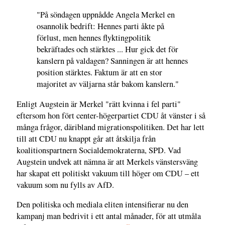
"På söndagen uppnådde Angela Merkel en
osannolik bedrift: Hennes parti åkte på
förlust, men hennes flyktingpolitik
bekräftades och stärktes ... Hur gick det för
kanslern på valdagen? Sanningen är att hennes
position stärktes. Faktum är att en stor
majoritet av väljarna står bakom kanslern."
Enligt Augstein är Merkel "rätt kvinna i fel parti"
eftersom hon fört center-högerpartiet CDU åt vänster i så
många frågor, däribland migrationspolitiken. Det har lett
till att CDU nu knappt går att åtskilja från
koalitionspartnern Socialdemokraterna, SPD. Vad
Augstein undvek att nämna är att Merkels vänstersväng
har skapat ett politiskt vakuum till höger om CDU – ett
vakuum som nu fylls av AfD.
Den politiska och mediala eliten intensifierar nu den
kampanj man bedrivit i ett antal månader, för att utmåla