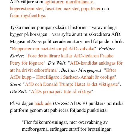
AfD-väljare som
agitatorer
,
mordbrännare
,
högerextremister
,
fascister
,
nazister
,
populister
och
främlingsfientliga
.
Tyska medier pumpar också ut historier – varav många
bygger på hörsägen – vars syfte är att misskreditera AfD.
Stern
Magasinet
publicerade en story med följande rubrik:
Berliner
"
Rapporter om nazistvisor på AfD-valvaka
".
Kurier
: "
Före detta lärare kallar AfD-ledaren Frauke
Die Welt
Petry för lögnare
".
: "
AfD-kandidat anklagas för
Berliner Morgenpost
att ha drivit eskortfirma
".
: "
Efter
AfDs kupp – Hotellägare i Sachsen-Anhalt är oroliga
".
Stern
: "
AfD och Donald Trump: Hatet är det viktigaste
".
Die Zeit
: "
AfDs principer: Inte så viktiga
".
Die Zeit
På valdagen
häcklade
AfDs 70-punkters politiska
plattform genom att publicera följande punktlista:
"Fler folkomröstningar, mer övervakning av
medborgarna, strängare straff för brottslingar,