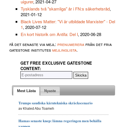
uigurer
, 2021-04-27
Tysklands två "skamliga" år i FN:s säkerhetsråd
,
2021-01-12
Black Lives Matter: "Vi är utbildade Marxister" - Del
1
, 2020-07-12
En kort historik om Antifa: Del I
, 2020-06-28
få det senaste via mejl:
prenumerera
från det fria
gatestone institutes
mejlinglista
.
GET FREE EXCLUSIVE GATESTONE
CONTENT:
Mest Lästa
Nyaste
Trumps saudiska kärntekniska skräckscenario
av Khaled Abu Toameh
Hamas senaste knep: lämna regeringen men behålla
vapnen