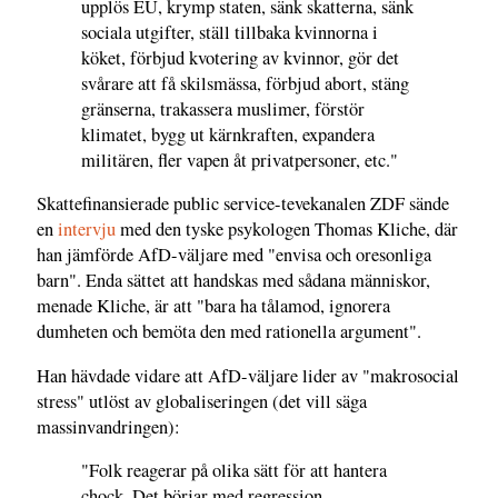
upplös EU, krymp staten, sänk skatterna, sänk
sociala utgifter, ställ tillbaka kvinnorna i
köket, förbjud kvotering av kvinnor, gör det
svårare att få skilsmässa, förbjud abort, stäng
gränserna, trakassera muslimer, förstör
klimatet, bygg ut kärnkraften, expandera
militären, fler vapen åt privatpersoner, etc."
Skattefinansierade public service-tevekanalen ZDF sände
en
intervju
med den tyske psykologen Thomas Kliche, där
han jämförde AfD-väljare med "envisa och oresonliga
barn". Enda sättet att handskas med sådana människor,
menade Kliche, är att "bara ha tålamod, ignorera
dumheten och bemöta den med rationella argument".
Han hävdade vidare att AfD-väljare lider av "makrosocial
stress" utlöst av globaliseringen (det vill säga
massinvandringen):
"Folk reagerar på olika sätt för att hantera
chock. Det börjar med regression,