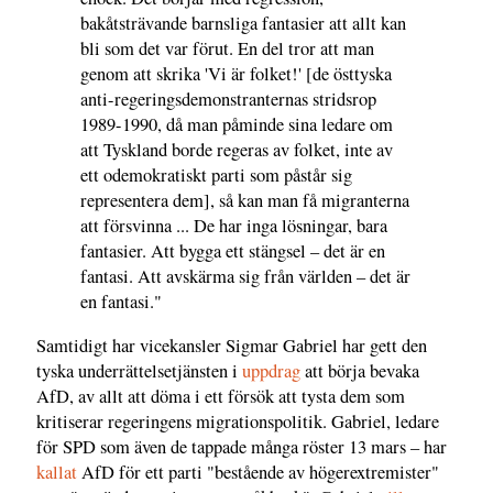
bakåtsträvande barnsliga fantasier att allt kan
bli som det var förut. En del tror att man
genom att skrika 'Vi är folket!' [de östtyska
anti-regeringsdemonstranternas stridsrop
1989-1990, då man påminde sina ledare om
att Tyskland borde regeras av folket, inte av
ett odemokratiskt parti som påstår sig
representera dem], så kan man få migranterna
att försvinna ... De har inga lösningar, bara
fantasier. Att bygga ett stängsel – det är en
fantasi. Att avskärma sig från världen – det är
en fantasi."
Samtidigt har vicekansler Sigmar Gabriel har gett den
tyska underrättelsetjänsten i
uppdrag
att börja bevaka
AfD, av allt att döma i ett försök att tysta dem som
kritiserar regeringens migrationspolitik. Gabriel, ledare
för SPD som även de tappade många röster 13 mars – har
kallat
AfD för ett parti "bestående av högerextremister"