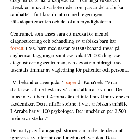
utvecklar innovativa botemedel som passar det arabiska
samhället i full koordination med regeringen,
hälsodepartementen och de lokala myndigheterna.
Centrumet, som anses vara ett mecka för mental
diagnosticering och behandling av arabiska barn har
försett
1 500 barn med nästan 50 000 behandlingar på
daghemsanläggningar samt övervakat 20 000 diagnoser i
diagnosticeringscentrumen, och dessutom bidragit med
tusentals timmar av vägledning för patienter och personal.
"Vi behandlar även judar",
säger
dr Kana'neh. "Vi är
stolta över att de flesta av våra anställda är kvinnor. Det
finns inte ett hem i Arraba där det inte finns åtminstone en
akademiker. Detta tillför stolthet i vårt arabiska samhälle.
I Arraba har vi 100 psykologer. Det innebär en per 2 500
invånare i staden."
Denna typ av framgångshistorier om araber tenderar att
ignoreras av internationell media och världen. Dessa