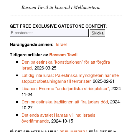
Bassam Tawil är baserad i Mellanöstern.
GET FREE EXCLUSIVE GATESTONE CONTENT:
Näraliggande ämnen:
Israel
Tidigare artiklar av
Bassam Tawil
Den palestinska "konstitutionen" för att förgöra
Israel
, 2026-03-25
Låt dig inte luras: Palestinska myndigheten har inte
stoppat utbetalningarna till terrorister
, 2025-02-21
Libanon: Enorma "underjordiska stridsplatser"
, 2024-
11-24
Den palestinska traditionen att fira judars död
, 2024-
10-27
Det enda avtalet Hamas vill ha: Israels
överlämnande
, 2024-10-15
få det senaste via mejl:
prenumerera
från det fria