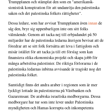
Trumpplanen och stämplat den som en "amerikansk-
sionistisk konspiration för att undanröja den palestinska
saken och det palestinska folkets rättigheter".
Dessa ledare, som har avvisat Trumpplanen även
innan
de
såg den, bryr sig uppenbarligen inte om sitt folks
välmående. Genom att tacka nej till erbjudandet på 50
miljarder har de palestinska ledarna återigen bevisat att de
föredrar att se sitt folk fortsätta att leva i fattigdom och
misär istället för att tacka ja till ett förslag som kan
finansiera olika ekonomiska projekt och skapa jobb för
många arbetslösa palestinier. De riktiga förlorarna i de
palestinska ledarnas inbitna avvisande är tragiskt nog det
palestinska folket.
Samtidigt finns det andra araber i regionen som är mer
lyckligt lottade än palestinierna på Västbanken och
Gazaremsan: De arabiska israeliska medborgarna. Dessa
medborgare har tur som inte lever under Palestinska
myndigheten och Hamas korrupta och inkompetenta