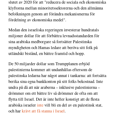
slutet av 2020 för att "reducera de sociala och ekonomiska
klyftorna mellan minoritetssektorerna och den allmänna
befolkningen genom att förändra mekanismerna för
fördelning av ekonomiska medel".
Medan den israeliska regeringen investerar hundratals
miljoner dollar för att förbättra levnadsstandarden för
sina arabiska medborgare så fortsätter Palestinska
myndigheten och Hamas ledare att beröva sitt folk på
utländskt bistånd, en bättre framtid och hopp.
De 50 miljarder dollar som Trumpplanen erbjöd
palestinierna kommer att undanhållas eftersom de
palestinska ledarna har något annat i tankarna: att fortsätta
berika sina egna bankkonton på sitt folks bekostnad. Inte
undra på då att när araberna – inklusive palestinierna –
drömmer om ett bättre liv så drömmer de ofta om att
flytta till Israel. Det är inte heller konstigt att de flesta
arabiska israeler
inte
vill bli en del av en palestinsk stat,
och har
krävt att få stanna i Israel
.