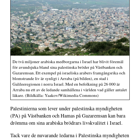
De två miljoner arabiska medborgarna i Israel har blivit föremål
för avundsjuka bland sina palestinska bröder på Västbanken och
Gazaremsan. Ett exempel på israeliska arabers framgångsrika och
blomstrande liv är synligt i Arraba (på bilden), en stad i
Galileeregionen i norra Israel. Med en befolkning på 26 000 är
Arraba nu ett av de ledande samhällena i världen vad gäller antalet
läkare. (Bildkälla: Yaakov/Wikimedia Commons)
Palestinierna som lever under palestinska myndigheten
(PA) på Västbanken och Hamas på Gazaremsan kan bara
drömma om sina arabiska brödrars livskvalitet i Israel.
Tack vare de nuvarande ledarna i Palestinska myndigheten