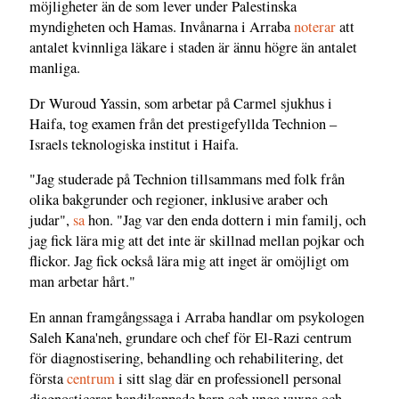
möjligheter än de som lever under Palestinska
myndigheten och Hamas. Invånarna i Arraba
noterar
att
antalet kvinnliga läkare i staden är ännu högre än antalet
manliga.
Dr Wuroud Yassin, som arbetar på Carmel sjukhus i
Haifa, tog examen från det prestigefyllda Technion –
Israels teknologiska institut i Haifa.
"Jag studerade på Technion tillsammans med folk från
olika bakgrunder och regioner, inklusive araber och
judar",
sa
hon. "Jag var den enda dottern i min familj, och
jag fick lära mig att det inte är skillnad mellan pojkar och
flickor. Jag fick också lära mig att inget är omöjligt om
man arbetar hårt."
En annan framgångssaga i Arraba handlar om psykologen
Saleh Kana'neh, grundare och chef för El-Razi centrum
för diagnostisering, behandling och rehabilitering, det
första
centrum
i sitt slag där en professionell personal
diagnosticerar handikappade barn och unga vuxna och