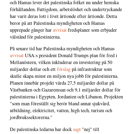
och Hamas lever det palestinska folket nu under hemska
förhållanden. Fattigdom, arbetslöshet och undertryckande
har varit deras lott i livet årtionde efter årtionde. Detta
beror på att Palestinska myndigheten och Hamas
upprepade gånger har
avvisat
fredsplaner som erbjuder
välstånd för palestinierna.
På senare tid har Palestinska myndigheten och Hamas
avvisat
USA:s president Donald Trumps plan för fred i
Mellanöstern, vilken inkluderar en investering på 50
miljarder dollar och ett
förslag
på infrastruktur som
skulle skapa minst en miljon nya jobb för palestinierna.
Planen innebär projekt värda 27,5 miljarder dollar på
Västbanken och Gazaremsan och 9,1 miljarder dollar för
palestinierna i Egypten, Jordanien och Libanon. Projekten
"som man föreställt sig berör bland annat sjukvård,
utbildning, elektricitet, vatten, high tech, turism och
jordbrukssektorerna."
De palestinska ledarna har dock
sagt
"nej" till