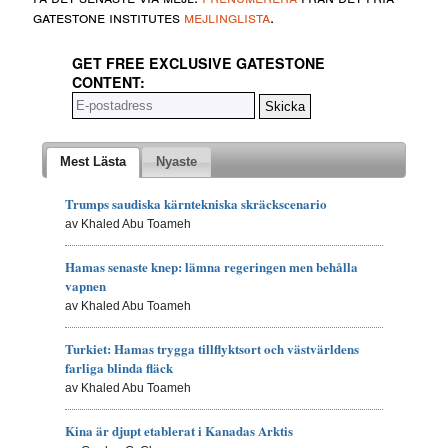
gatestone institutes
mejlinglista
.
GET FREE EXCLUSIVE GATESTONE
CONTENT:
Mest Lästa
Nyaste
Trumps saudiska kärntekniska skräckscenario
av Khaled Abu Toameh
Hamas senaste knep: lämna regeringen men behålla
vapnen
av Khaled Abu Toameh
Turkiet: Hamas trygga tillflyktsort och västvärldens
farliga blinda fläck
av Khaled Abu Toameh
Kina är djupt etablerat i Kanadas Arktis