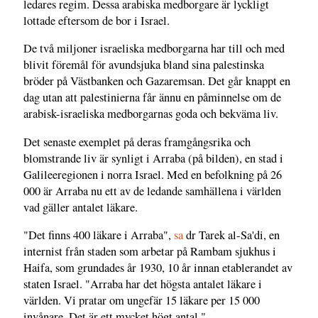
ledares regim. Dessa arabiska medborgare är lyckligt
lottade eftersom de bor i Israel.
De två miljoner israeliska medborgarna har till och med
blivit föremål för avundsjuka bland sina palestinska
bröder på Västbanken och Gazaremsan. Det går knappt en
dag utan att palestinierna får ännu en påminnelse om de
arabisk-israeliska medborgarnas goda och bekväma liv.
Det senaste exemplet på deras framgångsrika och
blomstrande liv är synligt i Arraba (på bilden), en stad i
Galileeregionen i norra Israel. Med en befolkning på 26
000 är Arraba nu ett av de ledande samhällena i världen
vad gäller antalet läkare.
"Det finns 400 läkare i Arraba",
sa
dr Tarek al-Sa'di, en
internist från staden som arbetar på Rambam sjukhus i
Haifa, som grundades år 1930, 10 år innan etablerandet av
staten Israel. "Arraba har det högsta antalet läkare i
världen. Vi pratar om ungefär 15 läkare per 15 000
invånare. Det är ett mycket högt antal."