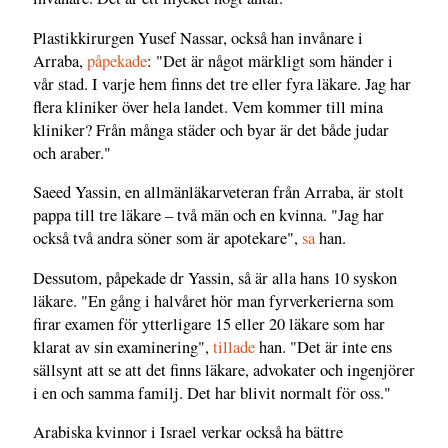
Plastikkirurgen Yusef Nassar, också han invånare i
Arraba,
påpekade
: "Det är något märkligt som händer i
vår stad. I varje hem finns det tre eller fyra läkare. Jag har
flera kliniker över hela landet. Vem kommer till mina
kliniker? Från många städer och byar är det både judar
och araber."
Saeed Yassin, en allmänläkarveteran från Arraba, är stolt
pappa till tre läkare – två män och en kvinna. "Jag har
också två andra söner som är apotekare",
sa
han.
Dessutom, påpekade dr Yassin, så är alla hans 10 syskon
läkare. "En gång i halvåret hör man fyrverkerierna som
firar examen för ytterligare 15 eller 20 läkare som har
klarat av sin examinering",
tillade
han. "Det är inte ens
sällsynt att se att det finns läkare, advokater och ingenjörer
i en och samma familj. Det har blivit normalt för oss."
Arabiska kvinnor i Israel verkar också ha bättre