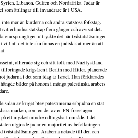
, Syrien, Libanon, Gulfen och Nordafrika. Judar är
el som ättlingar till invandrare är i USA.
n inte mer än kurderna och andra statslösa folkslag.
livit erbjudna statskap flera gånger och avvisat det.
dare ursprungligen uttryckte det när tvåstatslösningen
i vill att det inte ska finnas en judisk stat mer än att
tat.
ini, allierade sig och sitt folk med Nazityskland
tillbringade krigsåren i Berlin med Hitler, planerade
mot judarna i det som idag är Israel. Han förklarades
å hängde bilder på honom i många palestinska arabers
dare.
de sidan av kriget blev palestinierna erbjudna en stat
gsbara marken, som en del av en FN-föreslagen
t på ett mycket mindre odlingsbart område. I det
taten utgjorde judar en majoritet av befolkningen.
tvåstatslösningen. Araberna nekade till den och