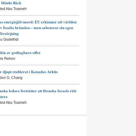
a blinda fläck
aled Abu Toameh
s energisjälvmord: EU erkänner att världen
av fossila bränslen – men saboterar sin egen
försörjning
eu Godefridi
kin av godtagbara offer
rre Rehov
r djupt etablerat i Kanadas Arktis
don G. Chang
nska ledare fortsätter att förneka Israels rätt
stera
aled Abu Toameh