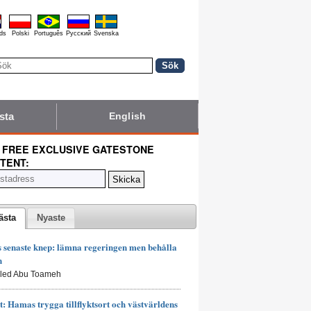
ds
Polski
Português
Pyccĸий
Svenska
sta
English
 FREE EXCLUSIVE GATESTONE
TENT:
ästa
Nyaste
senaste knep: lämna regeringen men behålla
n
aled Abu Toameh
t: Hamas trygga tillflyktsort och västvärldens