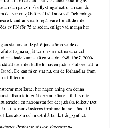
en för att krossa den. Det var denna handling av
rade i den palestinska flyktingsituationen som de
en det var en självförvållad katastrof. Och många
gare klandrar sina föregångare för att de inte
öds av FN för 75 år sedan, enligt vad många har
sig en stat under de påföljande åren valde det
afat att ägna sig åt terrorism mot israeler och
tinierna hade kunnat få en stat år 1948, 1967, 2000-
å att det inte skulle finnas en judisk stat över att få
 Israel. De kan få en stat nu, om de förhandlar fram
ra till terror.
strerar mot Israel har någon aning om denna
 användbara idioter åt de som känner till historien
ulterade i en nationsstat för det judiska folket? Det
 är att extremvänsterns irrationella motstånd till
ärldens äldsta och mest ihållande trångsynthet.
nkfurter Professor of Law, Emeritus på