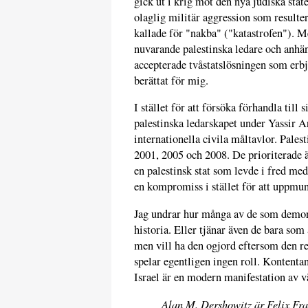
gick ut i krig mot den nya judiska stat
olaglig militär aggression som resulte
kallade för "nakba" ("katastrofen"). M
nuvarande palestinska ledare och anhän
accepterade tvåstatslösningen som erbj
berättat för mig.
I stället för att försöka förhandla till 
palestinska ledarskapet under Yassir Ar
internationella civila måltavlor. Pales
2001, 2005 och 2008. De prioriterade änd
en palestinsk stat som levde i fred med
en kompromiss i stället för att uppmunt
Jag undrar hur många av de som demon
historia. Eller tjänar även de bara som
men vill ha den ogjord eftersom den res
spelar egentligen ingen roll. Kontentan
Israel är en modern manifestation av v
Alan M. Dershowitz är Felix Fra