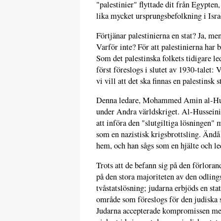
"palestinier" flyttade dit från Egypten
lika mycket ursprungsbefolkning i Isra
Förtjänar palestinierna en stat? Ja, me
Varför inte? För att palestinierna har b
Som det palestinska folkets tidigare le
först föreslogs i slutet av 1930-talet: V
vi vill att det ska finnas en palestinsk s
Denna ledare, Mohammed Amin al-Husse
under Andra världskriget. Al-Husseini 
att införa den "slutgiltiga lösningen" 
som en nazistisk krigsbrottsling. Änd
hem, och han sågs som en hjälte och le
Trots att de befann sig på den förloran
på den stora majoriteten av den odlin
tvåstatslösning; judarna erbjöds en sta
område som föreslogs för den judiska s
Judarna accepterade kompromissen med 