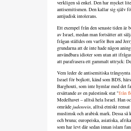
verkligen så enkel. Den har mycket lit
antisemitismen. Den kallar sig själv f
antijudisk intolerans.
Ett exempel från den senaste tiden är b
av Israel, medan man fortsätter att säl
frågan ställdes om varför Ben and Jerry
grundarna att de inte hade någon aning.
användbara idioter som utan att ifrågas
att parafrasera ett gammalt uttryck: De
Vem leder de antisemitiska trångsynta 
Israel för bojkott, känd som BDS, här
Barghouti, som inte hymlar med det f
ersättande av en palestinsk stat "
från f
Medelhavet – alltså hela Israel. Han o
judenrein
område
, alltså etniskt rensa
muslimsk och arabisk mark. Dessa så k
och bruna; europeiska, asiatiska, afrik
som har levt där sedan innan islam fan