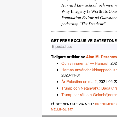
Harvard Law School, och mest ny
Why Integrity Is Worth Its Con
Foundation Fellow på Gatestone 
podcasten "The Dershow".
GET FREE EXCLUSIVE GATESTONE
Tidigare artiklar av
Alan M. Dershow
Och vinnaren är — Hamas!
, 20
Hamas använder kidnappade isra
2023-11-01
Är Palestina en stat?
, 2021-02-2
Trump och Netanyahu: Båda utred
Trump har rätt om Golanhöjdern
få det senaste via mejl:
prenumere
mejlinglista
.