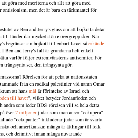
e att göra med meriterna och allt att göra med
ör antisionism, men det är bara en täckmantel för
eslutet av Ben and Jerry's glass om att bojkotta delar
ja till länder där mycket större övergrepp sker. När
's begränsar sin bojkott till enbart Israel så
erkände
 I Ben and Jerry's fall är grundarna helt enkelt
ätta varför följer extremvänsterns antisemiter. För
n trångsynta ser, den trångsynta gör.
massorna? Rörelsen för att peka ut nationsstaten
stammade från en radikal palestinier vid namn Omar
aktum att hans
mål
är förintelse av Israel och
loden till havet
", vilket betyder Jordanfloden och
ch andra som leder BDS-rörelsen vill se hela detta
t på över
7 miljoner
judar som man anser "ockupera"
allade "ockupanter" inkluderar judar som är svarta
anska och amerikanska; många är ättlingar till folk
ns, och definitivt innan många nuvarande