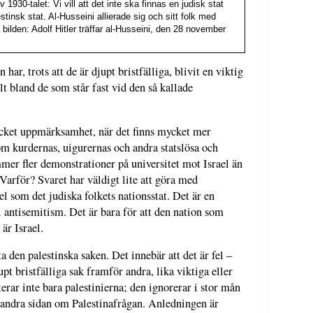
v 1930-talet: Vi vill att det inte ska finnas en judisk stat
estinsk stat. Al-Husseini allierade sig och sitt folk med
bilden: Adolf Hitler träffar al-Husseini, den 28 november
 har, trots att de är djupt bristfälliga, blivit en viktig
lt bland de som står fast vid den så kallade
ycket uppmärksamhet, när det finns mycket mer
m kurdernas, uigurernas och andra statslösa och
mer fler demonstrationer på universitet mot Israel än
Varför? Svaret har väldigt lite att göra med
el som det judiska folkets nationsstat. Det är en
l antisemitism. Det är bara för att den nation som
 är Israel.
tta den palestinska saken. Det innebär att det är fel –
upt bristfälliga sak framför andra, lika viktiga eller
erar inte bara palestinierna; den ignorerar i stor mån
på andra sidan om Palestinafrågan. Anledningen är