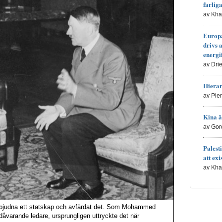
farlig
av Kh
Europa
drivs 
energi
av Dri
Hierar
av Pie
Kina ä
av Gor
Palesti
att exi
av Kh
it erbjudna ett statskap och avfärdat det. Som Mohammed
dåvarande ledare, ursprungligen uttryckte det när