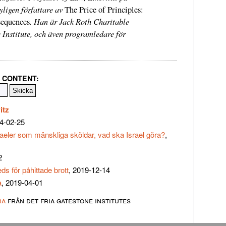
ligen författare av
The Price of Principles:
. Han är Jack Roth Charitable
sequences
Institute, och även programledare för
 CONTENT:
itz
24-02-25
eler som mänskliga sköldar, vad ska Israel göra?
,
2
s för påhittade brott
, 2019-12-14
a
, 2019-04-01
ra
från det fria gatestone institutes