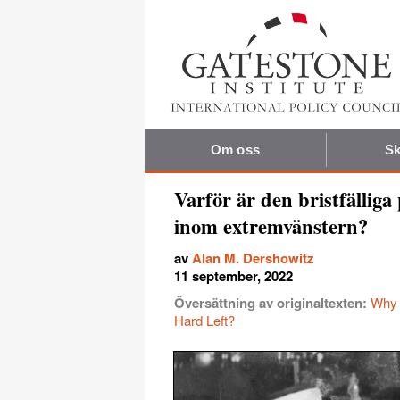
Om oss
Sk
Varför är den bristfällig
inom extremvänstern?
av
Alan M. Dershowitz
11 september, 2022
Översättning av originaltexten:
Why 
Hard Left?