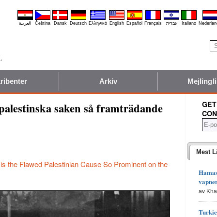
العربية
Čeština
Dansk
Deutsch
Ελληνικά
English
Español
Français
עברית
Italiano
Nederlan
ribenter
Arkiv
Mejlingli
GET
a palestinska saken så framträdande
CON
Mest L
is the Flawed Palestinian Cause So Prominent on the
Hamas 
vapne
av Kh
Turkie