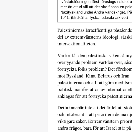
tvåstatslösningen först föreslogs i slutet a
mer än att vi vill att det ska finnas en pal
Nazityskland under Andra världskriget. På 
1941. (Bildkälla: Tyska federala arkivet)
Palestiniernas Israelfientliga påståenden
del av extremvänsterns ideologi, särski
intersektionaliteten.
Varför får den palestinska saken så m
övertygande problem världen över, såso
förtryckta folks problem? Det förekom
mot Ryssland, Kina, Belarus och Iran. 
palestinierna och allt att göra med Isra
politisk manifestation av internationel
anklagas för att förtrycka palestinierna
Detta innebär inte att det är fel att stö
och intolerant – att prioritera denna dj
viktigare saker. Extremvänstern priorit
andra frågor, bara för att Israel står 