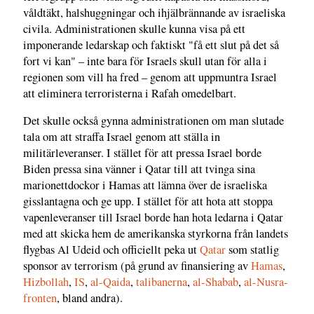
våldtäkt, halshuggningar och ihjälbrännande av israeliska
civila. Administrationen skulle kunna visa på ett
imponerande ledarskap och faktiskt "få ett slut på det så
fort vi kan" – inte bara för Israels skull utan för alla i
regionen som vill ha fred – genom att uppmuntra Israel
att eliminera terroristerna i Rafah omedelbart.
Det skulle också gynna administrationen om man slutade
tala om att straffa Israel genom att ställa in
militärleveranser. I stället för att pressa Israel borde
Biden pressa sina vänner i Qatar till att tvinga sina
marionettdockor i Hamas att lämna över de israeliska
gisslantagna och ge upp. I stället för att hota att stoppa
vapenleveranser till Israel borde han hota ledarna i Qatar
med att skicka hem de amerikanska styrkorna från landets
flygbas Al Udeid och officiellt peka ut
Qatar
som statlig
sponsor av terrorism (på grund av finansiering av
Hamas
,
Hizbollah
,
IS
,
al-Qaida
,
talibanerna
,
al-Shabab
,
al-Nusra-
fronten
, bland andra).