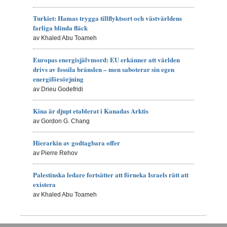
Turkiet: Hamas trygga tillflyktsort och västvärldens
farliga blinda fläck
av Khaled Abu Toameh
Europas energisjälvmord: EU erkänner att världen
drivs av fossila bränslen – men saboterar sin egen
energiförsörjning
av Drieu Godefridi
Kina är djupt etablerat i Kanadas Arktis
av Gordon G. Chang
Hierarkin av godtagbara offer
av Pierre Rehov
Palestinska ledare fortsätter att förneka Israels rätt att
existera
av Khaled Abu Toameh