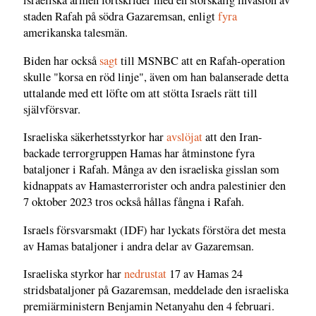
israeliska armén fortskrider med en storskalig invasion av
staden Rafah på södra Gazaremsan, enligt
fyra
amerikanska talesmän.
Biden har också
sagt
till MSNBC att en Rafah-operation
skulle "korsa en röd linje", även om han balanserade detta
uttalande med ett löfte om att stötta Israels rätt till
självförsvar.
Israeliska säkerhetsstyrkor har
avslöjat
att den Iran-
backade terrorgruppen Hamas har åtminstone fyra
bataljoner i Rafah. Många av den israeliska gisslan som
kidnappats av Hamasterrorister och andra palestinier den
7 oktober 2023 tros också hållas fångna i Rafah.
Israels försvarsmakt (IDF) har lyckats förstöra det mesta
av Hamas bataljoner i andra delar av Gazaremsan.
Israeliska styrkor har
nedrustat
17 av Hamas 24
stridsbataljoner på Gazaremsan, meddelade den israeliska
premiärministern Benjamin Netanyahu den 4 februari.