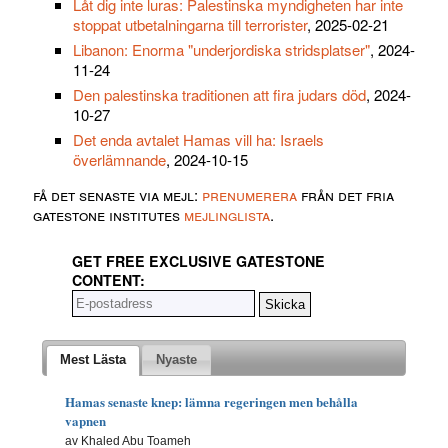
Låt dig inte luras: Palestinska myndigheten har inte
stoppat utbetalningarna till terrorister
, 2025-02-21
Libanon: Enorma "underjordiska stridsplatser"
, 2024-
11-24
Den palestinska traditionen att fira judars död
, 2024-
10-27
Det enda avtalet Hamas vill ha: Israels
överlämnande
, 2024-10-15
få det senaste via mejl:
prenumerera
från det fria
gatestone institutes
mejlinglista
.
GET FREE EXCLUSIVE GATESTONE
CONTENT:
Mest Lästa
Nyaste
Hamas senaste knep: lämna regeringen men behålla
vapnen
av Khaled Abu Toameh