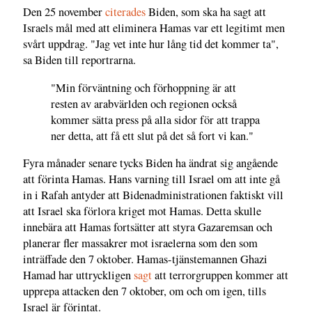
Den 25 november
citerades
Biden, som ska ha sagt att
Israels mål med att eliminera Hamas var ett legitimt men
svårt uppdrag. "Jag vet inte hur lång tid det kommer ta",
sa Biden till reportrarna.
"Min förväntning och förhoppning är att
resten av arabvärlden och regionen också
kommer sätta press på alla sidor för att trappa
ner detta, att få ett slut på det så fort vi kan."
Fyra månader senare tycks Biden ha ändrat sig angående
att förinta Hamas. Hans varning till Israel om att inte gå
in i Rafah antyder att Bidenadministrationen faktiskt vill
att Israel ska förlora kriget mot Hamas. Detta skulle
innebära att Hamas fortsätter att styra Gazaremsan och
planerar fler massakrer mot israelerna som den som
inträffade den 7 oktober. Hamas-tjänstemannen Ghazi
Hamad har uttryckligen
sagt
att terrorgruppen kommer att
upprepa attacken den 7 oktober, om och om igen, tills
Israel är förintat.