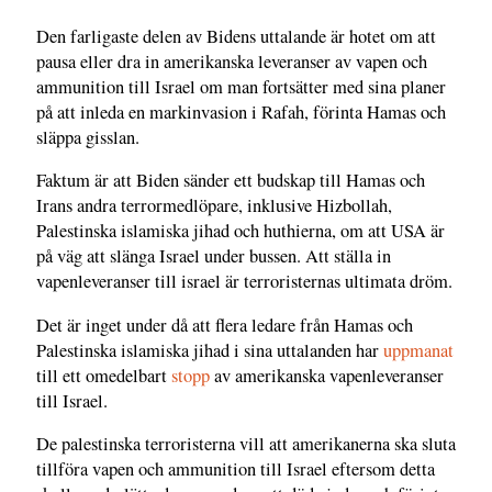
Den farligaste delen av Bidens uttalande är hotet om att
pausa eller dra in amerikanska leveranser av vapen och
ammunition till Israel om man fortsätter med sina planer
på att inleda en markinvasion i Rafah, förinta Hamas och
släppa gisslan.
Faktum är att Biden sänder ett budskap till Hamas och
Irans andra terrormedlöpare, inklusive Hizbollah,
Palestinska islamiska jihad och huthierna, om att USA är
på väg att slänga Israel under bussen. Att ställa in
vapenleveranser till israel är terroristernas ultimata dröm.
Det är inget under då att flera ledare från Hamas och
Palestinska islamiska jihad i sina uttalanden har
uppmanat
till ett omedelbart
stopp
av amerikanska vapenleveranser
till Israel.
De palestinska terroristerna vill att amerikanerna ska sluta
tillföra vapen och ammunition till Israel eftersom detta