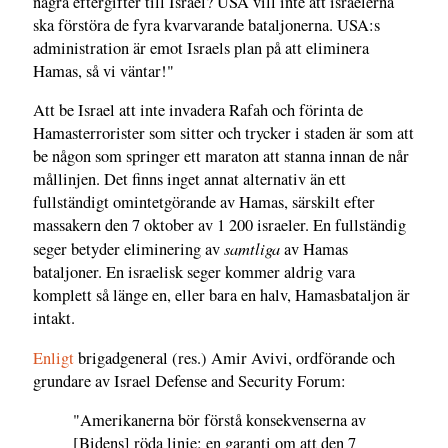
några eftergifter till Israel? USA vill inte att israelerna
ska förstöra de fyra kvarvarande bataljonerna. USA:s
administration är emot Israels plan på att eliminera
Hamas, så vi väntar!"
Att be Israel att inte invadera Rafah och förinta de
Hamasterrorister som sitter och trycker i staden är som att
be någon som springer ett maraton att stanna innan de når
mållinjen. Det finns inget annat alternativ än ett
fullständigt omintetgörande av Hamas, särskilt efter
massakern den 7 oktober av 1 200 israeler. En fullständig
samtliga
seger betyder eliminering av
av Hamas
bataljoner. En israelisk seger kommer aldrig vara
komplett så länge en, eller bara en halv, Hamasbataljon är
intakt.
Enligt
brigadgeneral (res.) Amir Avivi, ordförande och
grundare av Israel Defense and Security Forum:
"Amerikanerna bör förstå konsekvenserna av
[Bidens] röda linje: en garanti om att den 7