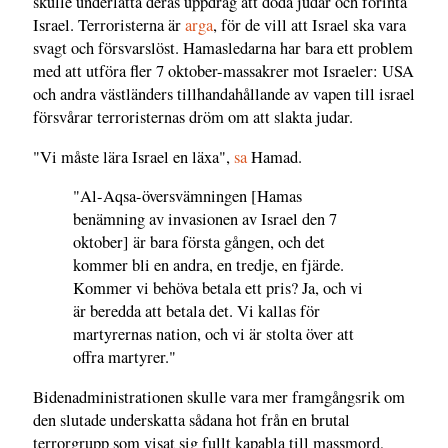
skulle underlätta deras uppdrag att döda judar och förinta
Israel. Terroristerna är
arga
, för de vill att Israel ska vara
svagt och försvarslöst. Hamasledarna har bara ett problem
med att utföra fler 7 oktober-massakrer mot Israeler: USA
och andra västländers tillhandahållande av vapen till israel
försvårar terroristernas dröm om att slakta judar.
"Vi måste lära Israel en läxa",
sa
Hamad.
"Al-Aqsa-översvämningen [Hamas
benämning av invasionen av Israel den 7
oktober] är bara första gången, och det
kommer bli en andra, en tredje, en fjärde.
Kommer vi behöva betala ett pris? Ja, och vi
är beredda att betala det. Vi kallas för
martyrernas nation, och vi är stolta över att
offra martyrer."
Bidenadministrationen skulle vara mer framgångsrik om
den slutade underskatta sådana hot från en brutal
terrorgrupp som visat sig fullt kapabla till massmord,