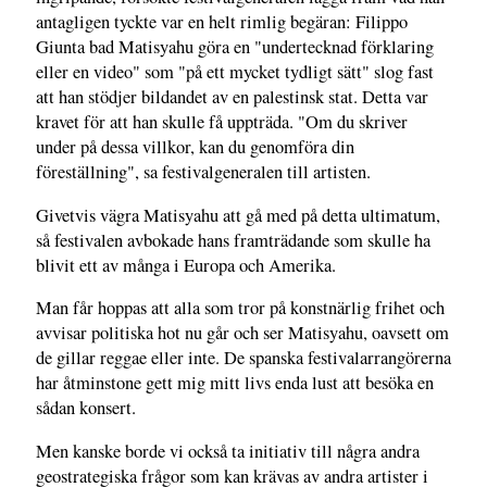
antagligen tyckte var en helt rimlig begäran: Filippo
Giunta bad Matisyahu göra en "undertecknad förklaring
eller en video" som "på ett mycket tydligt sätt" slog fast
att han stödjer bildandet av en palestinsk stat. Detta var
kravet för att han skulle få uppträda. "Om du skriver
under på dessa villkor, kan du genomföra din
föreställning", sa festivalgeneralen till artisten.
Givetvis vägra Matisyahu att gå med på detta ultimatum,
så festivalen avbokade hans framträdande som skulle ha
blivit ett av många i Europa och Amerika.
Man får hoppas att alla som tror på konstnärlig frihet och
avvisar politiska hot nu går och ser Matisyahu, oavsett om
de gillar reggae eller inte. De spanska festivalarrangörerna
har åtminstone gett mig mitt livs enda lust att besöka en
sådan konsert.
Men kanske borde vi också ta initiativ till några andra
geostrategiska frågor som kan krävas av andra artister i