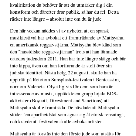
kvalifikation du behöver är att du utmärker dig i din
konstform och därefter drar publik, så har du fel. Detta
räcker inte längre – absolut inte om du är jude.
Den här veckan nåddes vi av nyheten att en spansk
musikfestival har avbokat ett framträdande av Matisyahu,
en amerikansk reggae-stjärna. Matisyahu blev känd som
den "hassidiske reggae-stjärnan" trots att han lämnade
ortodox judendom 2011. Han har inte längre skägg och bär
inte kippa, även om han fortfarande är stolt över sin
judiska identitet. Nästa helg, 22 augusti, skulle han ha
uppträtt på Rototom Sunsplash-festivalen i Benicassim,
norr om Valencia. Olyckligtvis för dem som bara är
intresserade av musik, upptäckte en grupp lojala BDS-
aktivister (Boycott, Divestment and Sanctions) att
Matisyahu skulle framträda. De hävdade att Matisyahu
stöder "en apartheidstat som ägnar sig åt etnisk rensning",
och krävde att festivalen skulle avboka artisten.
Matisyahu är förstås inte den förste jude som utsätts för