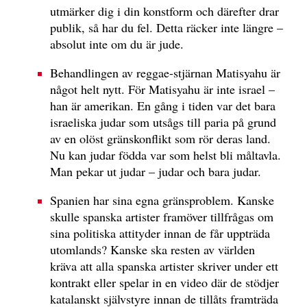
utmärker dig i din konstform och därefter drar
publik, så har du fel. Detta räcker inte längre –
absolut inte om du är jude.
Behandlingen av reggae-stjärnan Matisyahu är
något helt nytt. För Matisyahu är inte israel –
han är amerikan. En gång i tiden var det bara
israeliska judar som utsågs till paria på grund
av en olöst gränskonflikt som rör deras land.
Nu kan judar födda var som helst bli måltavla.
Man pekar ut judar – judar och bara judar.
Spanien har sina egna gränsproblem. Kanske
skulle spanska artister framöver tillfrågas om
sina politiska attityder innan de får uppträda
utomlands? Kanske ska resten av världen
kräva att alla spanska artister skriver under ett
kontrakt eller spelar in en video där de stödjer
katalanskt självstyre innan de tillåts framträda