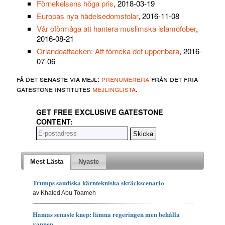
Förnekelsens höga pris
, 2018-03-19
Europas nya hädelsedomstolar
, 2016-11-08
Vår oförmåga att hantera muslimska islamofober
,
2016-08-21
Orlandoattacken: Att förneka det uppenbara
, 2016-
07-06
få det senaste via mejl:
prenumerera
från det fria
gatestone institutes
mejlinglista
.
GET FREE EXCLUSIVE GATESTONE
CONTENT:
Mest Lästa
Nyaste
Trumps saudiska kärntekniska skräckscenario
av Khaled Abu Toameh
Hamas senaste knep: lämna regeringen men behålla
vapnen