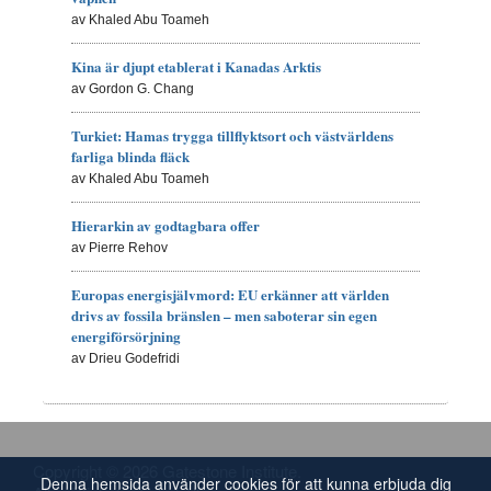
av Khaled Abu Toameh
Kina är djupt etablerat i Kanadas Arktis
av Gordon G. Chang
Turkiet: Hamas trygga tillflyktsort och västvärldens
farliga blinda fläck
av Khaled Abu Toameh
Hierarkin av godtagbara offer
av Pierre Rehov
Europas energisjälvmord: EU erkänner att världen
drivs av fossila bränslen – men saboterar sin egen
energiförsörjning
av Drieu Godefridi
Copyright © 2026 Gatestone Institute.
Denna hemsida använder cookies för att kunna erbjuda dig