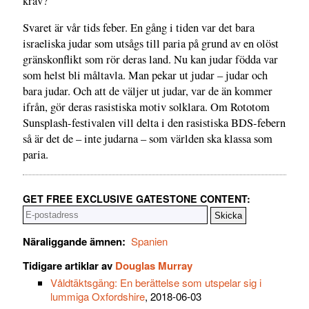
krav?
Svaret är vår tids feber. En gång i tiden var det bara
israeliska judar som utsågs till paria på grund av en olöst
gränskonflikt som rör deras land. Nu kan judar födda var
som helst bli måltavla. Man pekar ut judar – judar och
bara judar. Och att de väljer ut judar, var de än kommer
ifrån, gör deras rasistiska motiv solklara. Om Rototom
Sunsplash-festivalen vill delta i den rasistiska BDS-febern
så är det de – inte judarna – som världen ska klassa som
paria.
GET FREE EXCLUSIVE GATESTONE CONTENT:
Näraliggande ämnen:
Spanien
Tidigare artiklar av
Douglas Murray
Våldtäktsgäng: En berättelse som utspelar sig i
lummiga Oxfordshire
, 2018-06-03