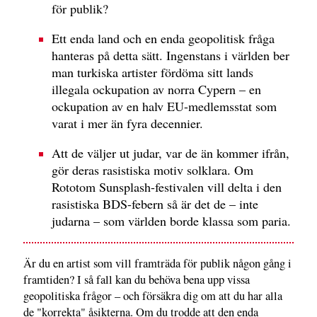
för publik?
Ett enda land och en enda geopolitisk fråga
hanteras på detta sätt. Ingenstans i världen ber
man turkiska artister fördöma sitt lands
illegala ockupation av norra Cypern – en
ockupation av en halv EU-medlemsstat som
varat i mer än fyra decennier.
Att de väljer ut judar, var de än kommer ifrån,
gör deras rasistiska motiv solklara. Om
Rototom Sunsplash-festivalen vill delta i den
rasistiska BDS-febern så är det de – inte
judarna – som världen borde klassa som paria.
Är du en artist som vill framträda för publik någon gång i
framtiden? I så fall kan du behöva bena upp vissa
geopolitiska frågor – och försäkra dig om att du har alla
de "korrekta" åsikterna. Om du trodde att den enda