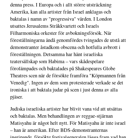
denna press. I Europa och i allt större utsträckning
Amerika, kan alla artister från Israel anklagas och
baktalas i namn av "progressiva" värden. I London
utsattes Jerusalems Stråkkvartett och Israels
Filharmoniska orkester för avbokningsförsök. När
föreställningarna ändå genomfördes tvingades de utstå att
demonstranter åstadkom obscena och hotfulla avbrott i
föreställningen. Detsamma har hänt israeliska
teatersällskap som Habima – vars skådespelare
förolämpades och baktalades på Shakespeares Globe
Theatres scen när de försökte framföra "Köpmannen från
Venedig". Ingen av dem som protesterade verkade se det
ironiska i att baktala judar på scen i just denna av alla
pjäser.
Judiska israeliska artister har blivit vana vid att utsättas
och baktalas. Men behandlingen av reggae-stjärnan
Matisyahu är något helt nytt. För Matisyahu är inte israel
– han är amerikan. Efter BDS-demonstranternas
ingripande, försökte festivalgeneralen lägga fram vad han