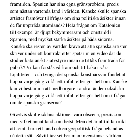
framtiden. Spanien har sina egna gränsproblem, precis
som nästan vartenda land i världen. Kanske skulle spanska
artister framöver tillfrågas om sina politiska åsikter innan
de får uppträda utomlands? Hela frågan om Katalonien
till exempel är djupt bekymmersam och omstridd i
Spanien, med mycket starka åsikter på båda sidorna.
Kanske ska resten av världen kräva att alla spanska artister
skriver under ett kontrakt eller spelar in en video där de
stödjer katalanskt självstyre innan de tillåts framträda för
publik? Vi kan förstås gå fram och tillbaka i våra
lojaliteter – och tvinga det spanska konstnärssamfundet att
hoppa varje gång vi får ett infall eller gör helt om. Kanske
kan vi bestämma att medborgare i andra länder också ska
hoppa varje gång vi får ett infall eller gör helt om i frågan
om de spanska gränserna?
Givetvis skulle sådana aktioner vara obscena, precis som
med vilket annat land som helst. Men det är alltid lärorikt
att se att bara ett land och en geopolitisk fråga behandlas
på detta sätt. Såvitt jag vet ber man ingenstans i världen