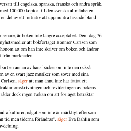
,
ersatt till engelska
spanska, franska och andra språk.
ch med 100 000 kopior till den svenska allmänheten
del av ett initiativ att uppmuntra läsande bland
år senare, är boken inte längre acceptabel. Den idag 76
 nyhetsmedier att bokförlaget Bonnier Carlsen som
t honom att om han inte skriver om boken och ändrar
rt från marknaden.
 bort en annan av hans böcker om inte den också
ion av en svart jazz musiker som sover med sina
 Carlsen,
säger
att man ännu inte har fattat ett
betraktar omskrivningen och revideringen av bokens
t råder dock ingen tvekan om att förlaget betraktar
ndra kulturer, något som inte är märkligt eftersom
an tid men tiderna förändras",
säger
Eva Dahlin som
avdelning.