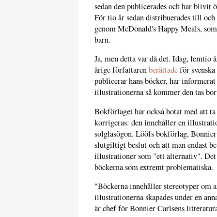
sedan den publicerades och har blivit öv
För tio år sedan distribuerades till o
genom McDonald's Happy Meals, som en 
barn.
Ja, men detta var då det. Idag, femtio 
årige författaren
berättade
för svenska
publicerar hans böcker, har informera
illustrationerna så kommer den tas bo
Bokförlaget har också hotat med att ta
korrigeras: den innehåller en illustrat
solglasögon. Lööfs bokförlag, Bonnier
slutgiltigt beslut och att man endast 
illustrationer som "ett alternativ". De
böckerna som extremt problematiska.
"Böckerna innehåller stereotyper om a
illustrationerna skapades under en ann
är chef för Bonnier Carlsens litteratur