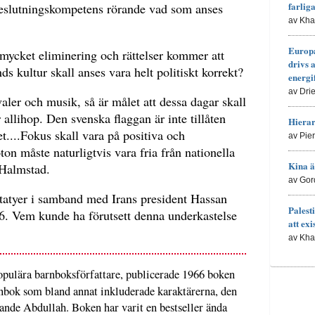
farlig
beslutningskompetens rörande vad som anses
av Kh
Europa
 mycket eliminering och rättelser kommer att
drivs 
nds kultur skall anses vara helt politiskt korrekt?
energi
av Dri
ler och musik, så är målet att dessa dagar skall
 allihop. Den svenska flaggan är inte tillåten
Hierar
t....Fokus skall vara på positiva och
av Pie
ton måste naturligtvis vara fria från nationella
Kina ä
Halmstad.
av Gor
tatyer i samband med Irans president Hassan
Palesti
6. Vem kunde ha förutsett denna underkastelse
att exi
av Kh
opulära barnboksförfattare, publicerade 1966 boken
rnbok som bland annat inkluderade karaktärerna, den
ande Abdullah. Boken har varit en bestseller ända