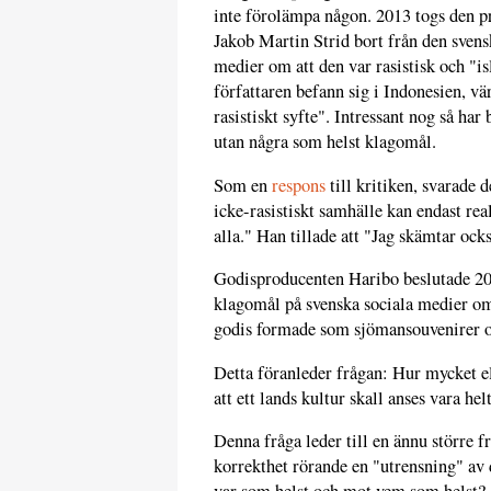
inte förolämpa någon. 2013 togs den 
Jakob Martin Strid bort från den sven
medier om att den var rasistisk och "i
författaren befann sig i Indonesien, v
rasistiskt syfte". Intressant nog så h
utan några som helst klagomål.
Som en
respons
till kritiken, svarade 
icke-rasistiskt samhälle kan endast rea
alla." Han tillade att "Jag skämtar oc
Godisproducenten Haribo beslutade 201
klagomål på svenska sociala medier om 
godis formade som sjömansouvenirer o
Detta föranleder frågan: Hur mycket e
att ett lands kultur skall anses vara hel
Denna fråga leder till en ännu större fr
korrekthet rörande en "utrensning" av 