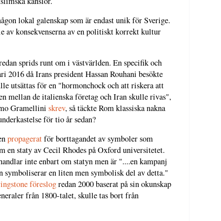
slimska känslor.
ågon lokal galenskap som är endast unik för Sverige.
ie av konsekvenserna av en politiskt korrekt kultur
redan sprids runt om i västvärlden. En specifik och
ri 2016 då Irans president Hassan Rouhani besökte
lle utsättas för en "hormonchock och att riskera att
n mellan de italienska företag och Iran skulle rivas",
imo Gramellini
skrev
, så täckte Rom klassiska nakna
nderkastelse för tio år sedan?
gen
propagerat
för borttagandet av symboler som
m en staty av Cecil Rhodes på Oxford universitetet.
andlar inte enbart om statyn men är "....en kampanj
n symboliserar en liten men symbolisk del av detta."
ingstone föreslog
redan 2000 baserat på sin okunskap
eneraler från 1800-talet, skulle tas bort från