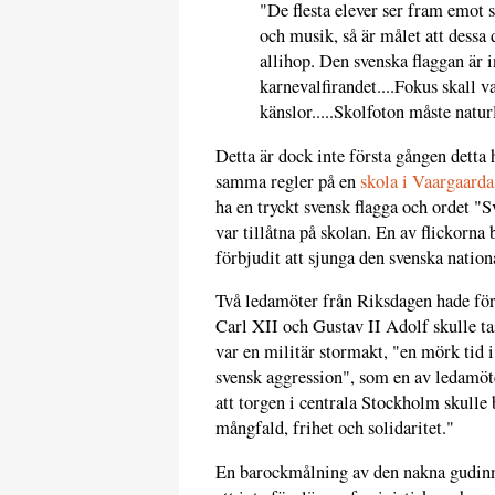
"De flesta elever ser fram emot 
och musik, så är målet att dessa 
allihop. Den svenska flaggan är i
karnevalfirandet....Fokus skall v
känslor.....Skolfoton måste natur
Detta är dock inte första gången detta 
samma regler på en
skola i Vaargaarda
ha en tryckt svensk flagga och ordet "Sv
var tillåtna på skolan. En av flickorna 
förbjudit att sjunga den svenska nation
Två ledamöter från Riksdagen hade före
Carl XII och Gustav II Adolf skulle ta
var en militär stormakt, "en mörk tid 
svensk aggression", som en av ledamö
att torgen i centrala Stockholm skulle 
mångfald, frihet och solidaritet."
En barockmålning av den nakna gudin