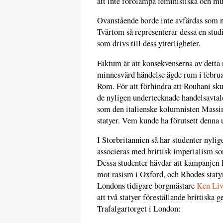
att inte förolämpa feministiska och mu
Ovanstående borde inte avfärdas som n
Tvärtom så representerar dessa en stud
som drivs till dess ytterligheter.
Faktum är att konsekvenserna av detta 
minnesvärd händelse ägde rum i februa
Rom. För att förhindra att Rouhani sku
de nyligen undertecknade handelsavtale
som den italienske kolumnisten Mass
statyer. Vem kunde ha förutsett denna u
I Storbritannien så har studenter nyli
associeras med brittisk imperialism so
Dessa studenter hävdar att kampanjen h
mot rasism i Oxford, och Rhodes staty
Londons tidigare borgmästare
Ken Liv
att två statyer föreställande brittiska g
Trafalgartorget i London: