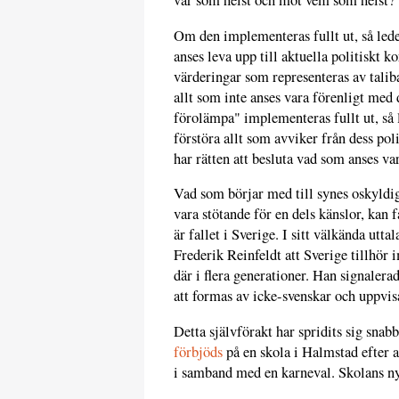
var som helst och mot vem som helst?
Om den implementeras fullt ut, så leder
anses leva upp till aktuella politiskt k
värderingar som representeras av taliba
allt som inte anses vara förenligt med 
förolämpa" implementeras fullt ut, så l
förstöra allt som avviker från dess pol
har rätten att besluta vad som anses va
Vad som börjar med till synes oskyldig
vara stötande för en dels känslor, kan 
är fallet i Sverige. I sitt välkända utt
Frederik Reinfeldt att Sverige tillhör 
där i flera generationer. Han signaler
att formas av icke-svenskar och uppvis
Detta självförakt har spridits sig snabb
förbjöds
på en skola i Halmstad efter a
i samband med en karneval. Skolans n