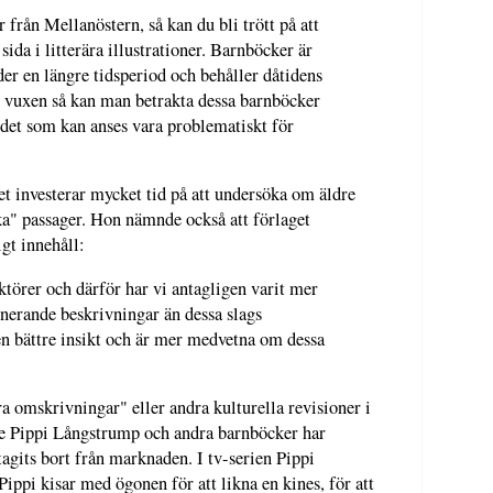
ån Mellanöstern, så kan du bli trött på att
sida i litterära illustrationer. Barnböcker är
der en längre tidsperiod och behåller dåtidens
 vuxen så kan man betrakta dessa barnböcker
det som kan anses vara problematiskt för
et investerar mycket tid på att undersöka om äldre
ka" passager. Hon nämnde också att förlaget
igt innehåll:
törer och därför har vi antagligen varit mer
rande beskrivningar än dessa slags
en bättre insikt och är mer medvetna om dessa
a omskrivningar" eller andra kulturella revisioner i
åde Pippi Långstrump och andra barnböcker har
tagits bort från marknaden. I tv-serien Pippi
ippi kisar med ögonen för att likna en kines, för att