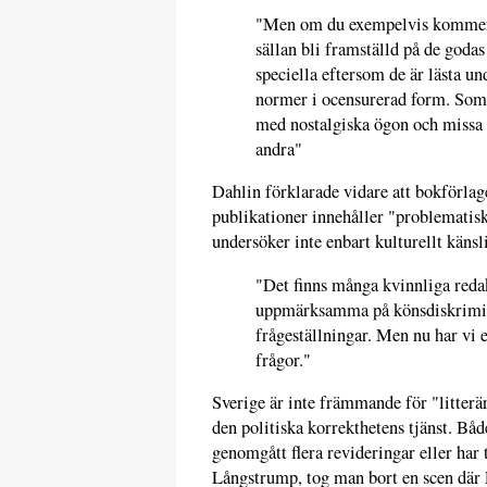
"Men om du exempelvis kommer fr
sällan bli framställd på de godas 
speciella eftersom de är lästa un
normer i ocensurerad form. Som
med nostalgiska ögon och missa 
andra"
Dahlin förklarade vidare att bokförlag
publikationer innehåller "problematis
undersöker inte enbart kulturellt känsl
"Det finns många kvinnliga redak
uppmärksamma på könsdiskrimine
frågeställningar. Men nu har vi 
frågor."
Sverige är inte främmande för "litterär
den politiska korrekthetens tjänst. B
genomgått flera revideringar eller har 
Långstrump, tog man bort en scen där P