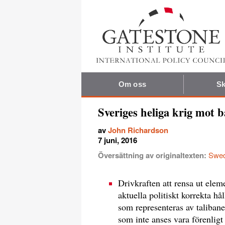
Om oss
Sk
Sveriges heliga krig mot 
av
John Richardson
7 juni, 2016
Översättning av originaltexten:
Swed
Drivkraften att rensa ut eleme
aktuella politiskt korrekta hå
som representeras av talibaner
som inte anses vara förenligt