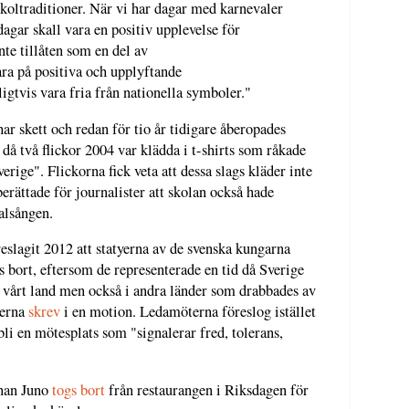
skoltraditioner. När vi har dagar med karnevaler
dagar skall vara en positiv upplevelse för
nte tillåten som en del av
ara på positiva och upplyftande
ligtvis vara fria från nationella symboler."
har skett och redan för tio år tidigare åberopades
då två flickor 2004 var klädda i t-shirts som råkade
erige". Flickorna fick veta att dessa slags kläder inte
berättade för journalister att skolan också hade
alsången.
slagit 2012 att statyerna av de svenska kungarna
s bort, eftersom de representerade en tid då Sverige
i vårt land men också i andra länder som drabbades av
terna
skrev
i en motion. Ledamöterna föreslog istället
bli en mötesplats som "signalerar fred, tolerans,
nan Juno
togs bort
från restaurangen i Riksdagen för