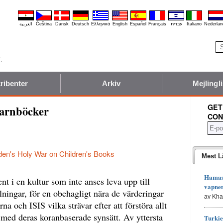
العربية
Čeština
Dansk
Deutsch
Ελληνικά
English
Español
Français
עברית
Italiano
Nederlan
ribenter
Arkiv
Mejlingli
GET
barnböcker
CON
en's Holy War on Children's Books
Mest L
Hamas 
nt i en kultur som inte anses leva upp till
vapne
llningar, för en obehagligt nära de värderingar
av Kh
na och ISIS vilka strävar efter att förstöra allt
 med deras koranbaserade synsätt. Av yttersta
Turkie