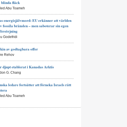
a blinda fläck
aled Abu Toameh
s energisjälvmord: EU erkänner att världen
av fossila bränslen – men saboterar sin egen
försörjning
eu Godefridi
kin av godtagbara offer
rre Rehov
r djupt etablerat i Kanadas Arktis
don G. Chang
nska ledare fortsätter att förneka Israels rätt
stera
aled Abu Toameh