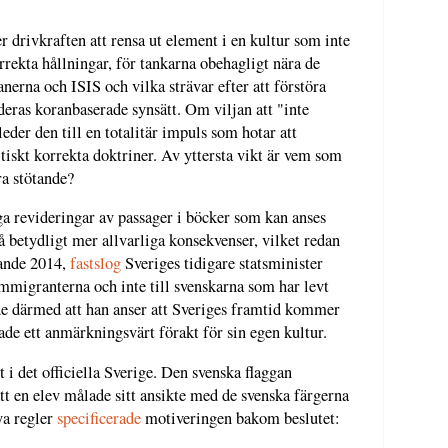
 drivkraften att rensa ut element i en kultur som inte
orrekta hållningar, för tankarna obehagligt nära de
nerna och ISIS och vilka strävar efter att förstöra
deras koranbaserade synsätt. Om viljan att "inte
eder den till en totalitär impuls som hotar att
itiskt korrekta doktriner. Av yttersta vikt är vem som
ra stötande?
a revideringar av passager i böcker som kan anses
få betydligt mer allvarliga konsekvenser, vilket redan
alande 2014,
fastslog
Sveriges tidigare statsminister
immigranterna och inte till svenskarna som har levt
ade därmed att han anser att Sveriges framtid kommer
ade ett anmärkningsvärt förakt för sin egen kultur.
t i det officiella Sverige. Den svenska flaggan
tt en elev målade sitt ansikte med de svenska färgerna
ya regler
specificerade
motiveringen bakom beslutet: