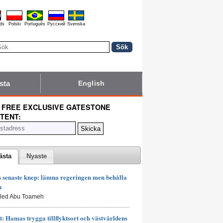
ds
Polski
Português
Pyccĸий
Svenska
sta
English
 FREE EXCLUSIVE GATESTONE
TENT:
ästa
Nyaste
senaste knep: lämna regeringen men behålla
n
aled Abu Toameh
t: Hamas trygga tillflyktsort och västvärldens