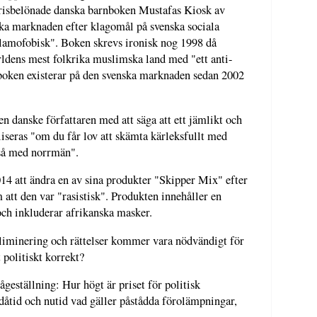
prisbelönade danska barnboken Mustafas Kiosk av
ska marknaden efter klagomål på svenska sociala
slamofobisk". Boken skrevs ironisk nog 1998 då
ärldens mest folkrika muslimska land med "ett anti-
ar boken existerar på den svenska marknaden sedan 2002
den danske författaren med att säga att ett jämlikt och
liseras "om du får lov att skämta kärleksfullt med
kså med norrmän".
4 att ändra en av sina produkter "Skipper Mix" efter
att den var "rasistisk". Produkten innehåller en
ch inkluderar afrikanska masker.
liminering och rättelser kommer vara nödvändigt för
t politiskt korrekt?
ågeställning: Hur högt är priset för politisk
dåtid och nutid vad gäller påstådda förolämpningar,