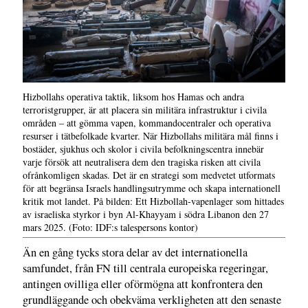
Hizbollahs operativa taktik, liksom hos Hamas och andra
terroristgrupper, är att placera sin militära infrastruktur i civila
områden – att gömma vapen, kommandocentraler och operativa
resurser i tätbefolkade kvarter. När Hizbollahs militära mål finns i
bostäder, sjukhus och skolor i civila befolkningscentra innebär
varje försök att neutralisera dem den tragiska risken att civila
ofrånkomligen skadas. Det är en strategi som medvetet utformats
för att begränsa Israels handlingsutrymme och skapa internationell
kritik mot landet. På bilden: Ett Hizbollah-vapenlager som hittades
av israeliska styrkor i byn Al-Khayyam i södra Libanon den 27
mars 2025. (Foto: IDF:s talespersons kontor)
Än en gång tycks stora delar av det internationella
samfundet, från FN till centrala europeiska regeringar,
antingen ovilliga eller oförmögna att konfrontera den
grundläggande och obekväma verkligheten att den senaste