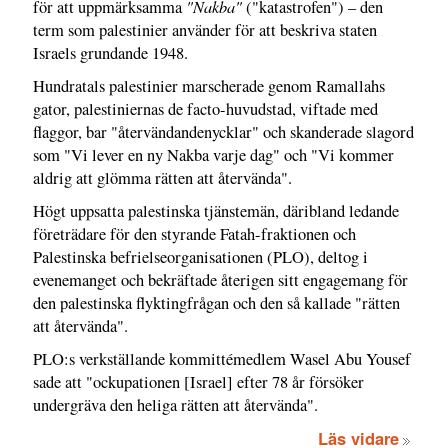
"Nakba"
för att uppmärksamma
("katastrofen") – den
term som palestinier använder för att beskriva staten
Israels grundande 1948.
Hundratals palestinier marscherade genom Ramallahs
gator, palestiniernas de facto-huvudstad, viftade med
flaggor, bar "återvändandenycklar" och skanderade slagord
som "Vi lever en ny Nakba varje dag" och "Vi kommer
aldrig att glömma rätten att återvända".
Högt uppsatta palestinska tjänstemän, däribland ledande
företrädare för den styrande Fatah-fraktionen och
Palestinska befrielseorganisationen (PLO), deltog i
evenemanget och bekräftade återigen sitt engagemang för
den palestinska flyktingfrågan och den så kallade "rätten
att återvända".
PLO:s verkställande kommittémedlem Wasel Abu Yousef
sade att "ockupationen [Israel] efter 78 år försöker
undergräva den heliga rätten att återvända".
Läs vidare