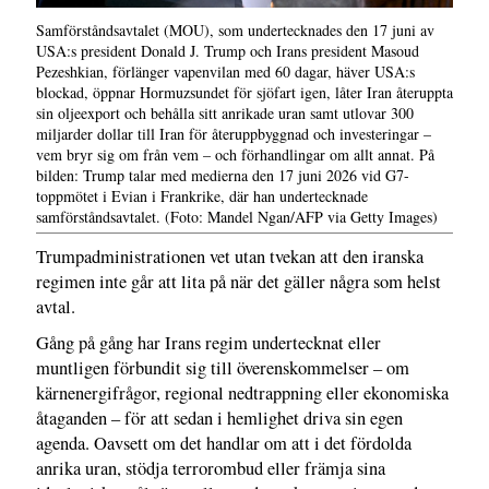
Samförståndsavtalet (MOU), som undertecknades den 17 juni av
USA:s president Donald J. Trump och Irans president Masoud
Pezeshkian, förlänger vapenvilan med 60 dagar, häver USA:s
blockad, öppnar Hormuzsundet för sjöfart igen, låter Iran återuppta
sin oljeexport och behålla sitt anrikade uran samt utlovar 300
miljarder dollar till Iran för återuppbyggnad och investeringar –
vem bryr sig om från vem – och förhandlingar om allt annat. På
bilden: Trump talar med medierna den 17 juni 2026 vid G7-
toppmötet i Evian i Frankrike, där han undertecknade
samförståndsavtalet. (Foto: Mandel Ngan/AFP via Getty Images)
Trumpadministrationen vet utan tvekan att den iranska
regimen inte går att lita på när det gäller några som helst
avtal.
Gång på gång har Irans regim undertecknat eller
muntligen förbundit sig till överenskommelser – om
kärnenergifrågor, regional nedtrappning eller ekonomiska
åtaganden – för att sedan i hemlighet driva sin egen
agenda. Oavsett om det handlar om att i det fördolda
anrika uran, stödja terrorombud eller främja sina