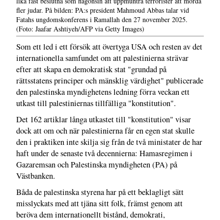
lika fast beslutna som någonsin att uppmuntra terrorister att mörda
fler judar. På bilden: PA:s president Mahmoud Abbas talar vid
Fatahs ungdomskonferens i Ramallah den 27 november 2025.
(Foto: Jaafar Ashtiyeh/AFP via Getty Images)
Som ett led i ett försök att övertyga USA och resten av det
internationella samfundet om att palestinierna strävar
efter att skapa en demokratisk stat "grundad på
rättsstatens principer och mänsklig värdighet" publicerade
den palestinska myndighetens ledning förra veckan ett
utkast till palestiniernas tillfälliga "konstitution".
Det 162 artiklar långa utkastet till "konstitution" visar
dock att om och när palestinierna får en egen stat skulle
den i praktiken inte skilja sig från de två ministater de har
haft under de senaste två decennierna: Hamasregimen i
Gazaremsan och Palestinska myndigheten (PA) på
Västbanken.
Båda de palestinska styrena har på ett beklagligt sätt
misslyckats med att tjäna sitt folk, främst genom att
beröva dem internationellt bistånd, demokrati,