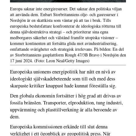
Europa saknar inte energiresurser. Det saknar den politiska viljan
att använda dem. Enbart Storbritanniens olje- och gasresurser i
Nordsjön är en skattkista som väntar på att tas i bruk. Tills
europeiska beslutsfattare konfronterar de ideologiska rötterna till
denna självdestruktiva strategi – och prioriterar sina egna
medborgares säkerhet och välstånd framför utopiska visioner –
kommer kontinenten att fortsätta glida mot avindustrialisering,
omfattande svårigheter och strategisk irrelevans. På bilden: En del
av Storbritanniens gasplattform Rough 47/3B Bravo i Nordsjön den
17 juni 2024. (Foto: Leon Neal/Getty Images)
Europeiska unionens energipolitik har nått en nivå av
ideologiskt självskadebeteende som till och med dess
skarpaste kritiker knappast hade kunnat föreställa sig.
Den globala ekonomin fortsätter i hög grad att drivas av
fossila bränslen. Transporter, elproduktion, tung industri,
uppvärmning och plasttillverkning är alla beroende av
dem.
Europeiska kommissionen erkände till slut denna
verklighet i ett ögonblick av geopolitisk press. När