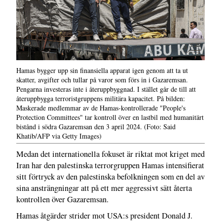
Hamas bygger upp sin finansiella apparat igen genom att ta ut
skatter, avgifter och tullar på varor som förs in i Gazaremsan.
Pengarna investeras inte i återuppbyggnad. I stället går de till att
återuppbygga terroristgruppens militära kapacitet. På bilden:
Maskerade medlemmar av de Hamas-kontrollerade "People's
Protection Committees" tar kontroll över en lastbil med humanitärt
bistånd i södra Gazaremsan den 3 april 2024. (Foto: Said
Khatib/AFP via Getty Images)
Medan det internationella fokuset är riktat mot kriget med
Iran har den palestinska terrorgruppen Hamas intensifierat
sitt förtryck av den palestinska befolkningen som en del av
sina ansträngningar att på ett mer aggressivt sätt återta
kontrollen över Gazaremsan.
Hamas åtgärder strider mot USA:s president Donald J.