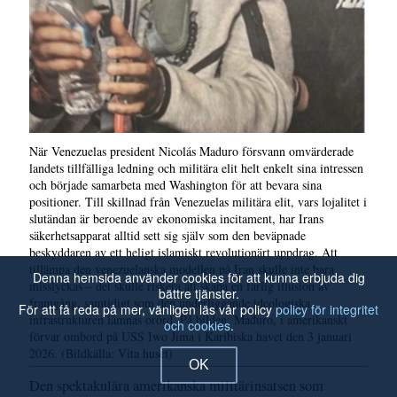
När Venezuelas president Nicolás Maduro försvann omvärderade
landets tillfälliga ledning och militära elit helt enkelt sina intressen
och började samarbeta med Washington för att bevara sina
positioner. Till skillnad från Venezuelas militära elit, vars lojalitet i
slutändan är beroende av ekonomiska incitament, har Irans
säkerhetsapparat alltid sett sig själv som den beväpnade
beskyddaren av ett heligt islamiskt revolutionärt uppdrag. Att
tillämpa den venezuelanska modellen på Iran skulle inte bara
Denna hemsida använder cookies för att kunna erbjuda dig
misslyckas – det skulle riskera att skapa en farlig illusion av
bättre tjänster.
framgång, samtidigt som den underliggande ideologiska
För att få reda på mer, vänligen läs vår policy
policy för integritet
infrastrukturen lämnas orörd. På bilden: Maduro, i amerikanskt
och cookies
.
förvar ombord på USS Iwo Jima i Karibiska havet den 3 januari
2026. (Bildkälla: Vita huset)
OK
Den spektakulära amerikanska militärinsatsen som