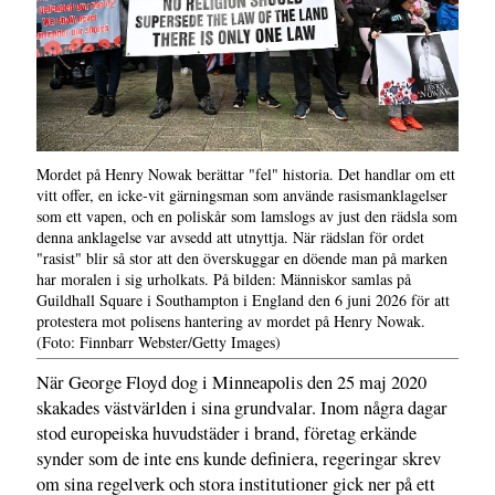
Mordet på Henry Nowak berättar "fel" historia. Det handlar om ett
vitt offer, en icke-vit gärningsman som använde rasismanklagelser
som ett vapen, och en poliskår som lamslogs av just den rädsla som
denna anklagelse var avsedd att utnyttja. När rädslan för ordet
"rasist" blir så stor att den överskuggar en döende man på marken
har moralen i sig urholkats. På bilden: Människor samlas på
Guildhall Square i Southampton i England den 6 juni 2026 för att
protestera mot polisens hantering av mordet på Henry Nowak.
(Foto: Finnbarr Webster/Getty Images)
När George Floyd dog i Minneapolis den 25 maj 2020
skakades västvärlden i sina grundvalar. Inom några dagar
stod europeiska huvudstäder i brand, företag erkände
synder som de inte ens kunde definiera, regeringar skrev
om sina regelverk och stora institutioner gick ner på ett