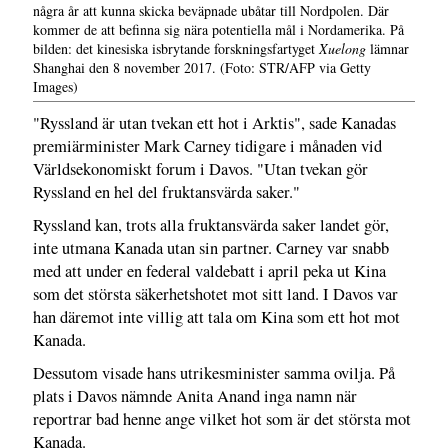
några år att kunna skicka beväpnade ubåtar till Nordpolen. Där
kommer de att befinna sig nära potentiella mål i Nordamerika. På
bilden: det kinesiska isbrytande forskningsfartyget
Xuelong
lämnar
Shanghai den 8 november 2017. (Foto: STR/AFP via Getty
Images)
"Ryssland är utan tvekan ett hot i Arktis", sade Kanadas
premiärminister Mark Carney tidigare i månaden vid
Världsekonomiskt forum i Davos. "Utan tvekan gör
Ryssland en hel del fruktansvärda saker."
Ryssland kan, trots alla fruktansvärda saker landet gör,
inte utmana Kanada utan sin partner. Carney var snabb
med att under en federal valdebatt i april peka ut Kina
som det största säkerhetshotet mot sitt land. I Davos var
han däremot inte villig att tala om Kina som ett hot mot
Kanada.
Dessutom visade hans utrikesminister samma ovilja. På
plats i Davos nämnde Anita Anand inga namn när
reportrar bad henne ange vilket hot som är det största mot
Kanada.