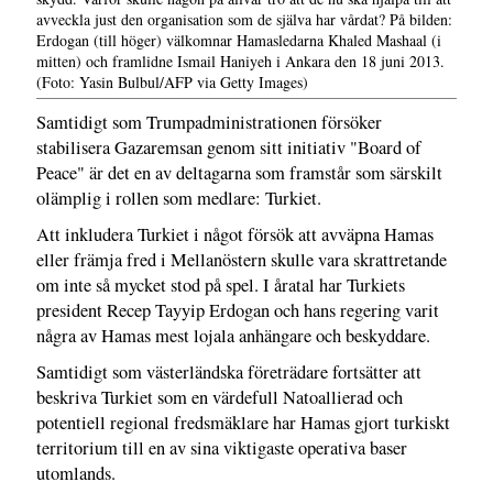
avveckla just den organisation som de själva har vårdat? På bilden:
Erdogan (till höger) välkomnar Hamasledarna Khaled Mashaal (i
mitten) och framlidne Ismail Haniyeh i Ankara den 18 juni 2013.
(Foto: Yasin Bulbul/AFP via Getty Images)
Samtidigt som Trumpadministrationen försöker
stabilisera Gazaremsan genom sitt initiativ "Board of
Peace" är det en av deltagarna som framstår som särskilt
olämplig i rollen som medlare: Turkiet.
Att inkludera Turkiet i något försök att avväpna Hamas
eller främja fred i Mellanöstern skulle vara skrattretande
om inte så mycket stod på spel. I åratal har Turkiets
president Recep Tayyip Erdogan och hans regering varit
några av Hamas mest lojala anhängare och beskyddare.
Samtidigt som västerländska företrädare fortsätter att
beskriva Turkiet som en värdefull Natoallierad och
potentiell regional fredsmäklare har Hamas gjort turkiskt
territorium till en av sina viktigaste operativa baser
utomlands.