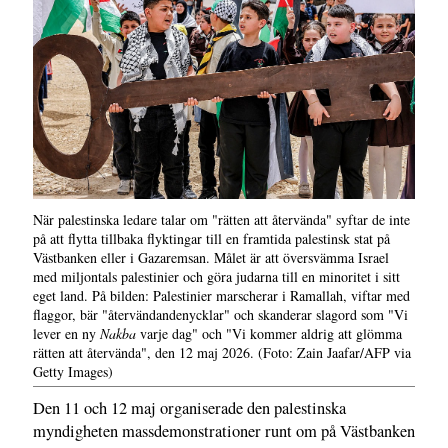
När palestinska ledare talar om "rätten att återvända" syftar de inte
på att flytta tillbaka flyktingar till en framtida palestinsk stat på
Västbanken eller i Gazaremsan. Målet är att översvämma Israel
med miljontals palestinier och göra judarna till en minoritet i sitt
eget land. På bilden: Palestinier marscherar i Ramallah, viftar med
flaggor, bär "återvändandenycklar" och skanderar slagord som "Vi
lever en ny
Nakba
varje dag" och "Vi kommer aldrig att glömma
rätten att återvända", den 12 maj 2026. (Foto: Zain Jaafar/AFP via
Getty Images)
Den 11 och 12 maj organiserade den palestinska
myndigheten massdemonstrationer runt om på Västbanken