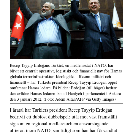
Recep Tayyip Erdoğans Turkiet, en medlemsstat i NATO, har
blivit ett centralt operativt, logistiskt och finansiellt nav för Hamas
globala terrorinfrastruktur. Ideologiskt – liksom militärt och
finansiellt – har Turkiets president Recep Tayyip Erdoğan öppet
omfamnat Hamas ledare. På bilden: Erdoğan (till höger) hedrar
den avlidne Hamas-ledaren Ismail Haniyeh i parlamentet i Ankara
den 3 januari 2012. (Foto: Adem Altan/AFP via Getty Images)
I åratal har Turkiets president Recep Tayyip Erdoğan
bedrivit ett dubiöst dubbelspel: utåt mot väst framställt
sig som en regional medlare och en ansvarstagande
allierad inom NATO, samtidigt som han har förvandlat