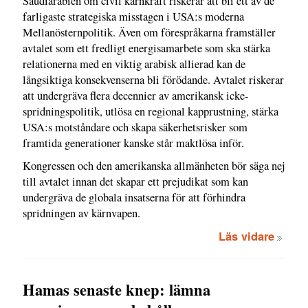
Saudiarabien om civil kärnkraft riskerar att bli ett av de
farligaste strategiska misstagen i USA:s moderna
Mellanösternpolitik. Även om förespråkarna framställer
avtalet som ett fredligt energisamarbete som ska stärka
relationerna med en viktig arabisk allierad kan de
långsiktiga konsekvenserna bli förödande. Avtalet riskerar
att undergräva flera decennier av amerikansk icke-
spridningspolitik, utlösa en regional kapprustning, stärka
USA:s motståndare och skapa säkerhetsrisker som
framtida generationer kanske står maktlösa inför.
Kongressen och den amerikanska allmänheten bör säga nej
till avtalet innan det skapar ett prejudikat som kan
undergräva de globala insatserna för att förhindra
spridningen av kärnvapen.
Läs vidare
Hamas senaste knep: lämna