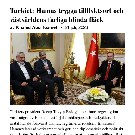
Turkiet: Hamas trygga tillflyktsort och
västvärldens farliga blinda fläck
av
Khaled Abu Toameh
•
21 juli, 2026
Turkiets president Recep Tayyip Erdogan och hans regering har
varit några av Hamas mest lojala anhängare och beskyddare. I
åratal har de försvarat Hamas, legitimerat rörelsen, finansierat
Hamasrelaterad verksamhet och gett den diplomatiskt och politiskt
skydd. Varför skulle någon på allvar tro att de nu ska hjälpa till att