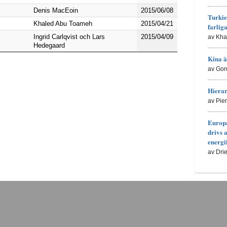
Denis MacEoin
2015/06/08
Turkie
Khaled Abu Toameh
2015/04/21
farlig
Ingrid Carlqvist och Lars
2015/04/09
av Kh
Hedegaard
Kina ä
av Gor
Hierar
av Pie
Europa
drivs 
energi
av Dri