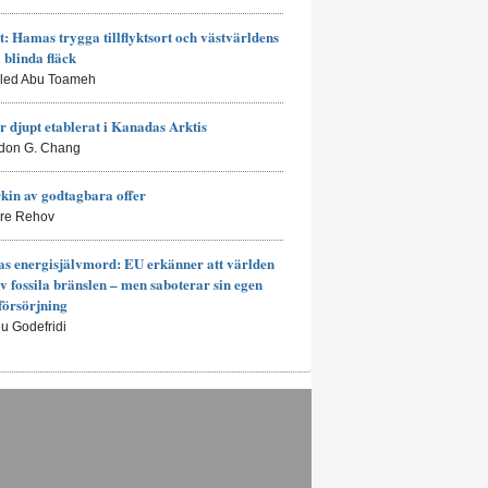
t: Hamas trygga tillflyktsort och västvärldens
a blinda fläck
aled Abu Toameh
r djupt etablerat i Kanadas Arktis
don G. Chang
kin av godtagbara offer
rre Rehov
s energisjälvmord: EU erkänner att världen
av fossila bränslen – men saboterar sin egen
försörjning
eu Godefridi