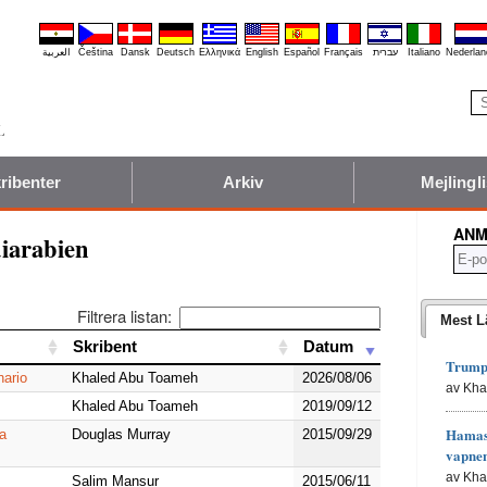
العربية
Čeština
Dansk
Deutsch
Ελληνικά
English
Español
Français
עברית
Italiano
Nederlan
ribenter
Arkiv
Mejlingli
ANM
iarabien
Filtrera listan:
Mest L
Skribent
Skribent
Datum
Datum
Trumps
ario
Khaled Abu Toameh
2026/08/06
av Kh
Khaled Abu Toameh
2019/09/12
Hamas 
ga
Douglas Murray
2015/09/29
vapne
av Kh
Salim Mansur
2015/06/11