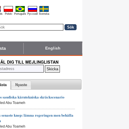
ds
Polski
Português
Pyccĸий
Svenska
sta
English
ÄL DIG TILL MEJLINGLISTAN
ästa
Nyaste
 saudiska kärntekniska skräckscenario
aled Abu Toameh
senaste knep: lämna regeringen men behålla
n
aled Abu Toameh