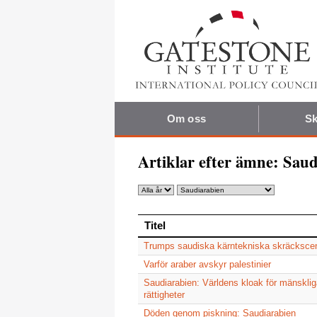
Om oss
Sk
Artiklar efter ämne:
Saud
Titel
Titel
Trumps saudiska kärntekniska skräckscen
Varför araber avskyr palestinier
Saudiarabien: Världens kloak för mänskli
rättigheter
Döden genom piskning: Saudiarabien